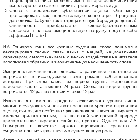
тюфяк, тряпка, лиса, медведь, змея. В переносном значении
используются и глаголы: пилить, грызть, моргать и др.
Слова с аффиксами субъективной оценки. Они могут
транслировать как положительную коннотацию (травушка,
девчоночка, бабуля), так и отрицательную (городище, детина).
Оценочность приобретается словообразовательным
способом, т. к. всю эмоциональную нагрузку несут в себе
аффиксы [1, с. 67].
И.А. Гончаров, как и все крупные художники слова, понимал и
декларировал тесную связь языка с нацией, национальным
характером, самосознанием и с целью воздействия на читателя
использовал образную и эмоциональную насыщенность слова.
Эмоционально-оценочная лексика с различной частотностью
встречается в исследуемом нами романе «Обыкновенная
история». При этом слова из первой группы встречаются
наиболее часто, а именно 24 раза. Слова из второй группы
встречаются 12 раз, из третьей – также 12 раз.
Известно, что именно средства лексического уровня очень
многие исследователи называют основным уровнем выражения
оценки, считая, что особенно ярко оценочное значение выражено
именем прилагательным, т. к. по своей частеречной природе
прилагательное выражает свойство, признак. Однако для И.А.
Гончарова в качестве яркого оценочного средства и
существительные играют весьма существенную роль.
Автор не случайно использовал в своем романе большое