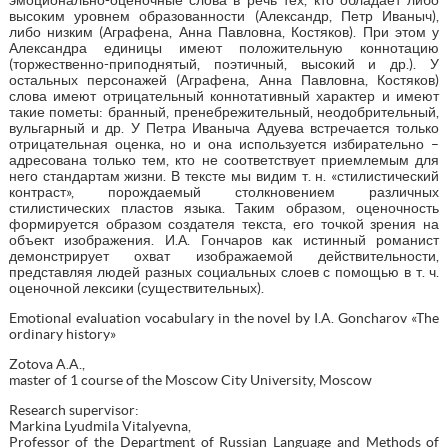
высоким уровнем образованности (Александр, Петр Иваныч),
либо низким (Аграфена, Анна Павловна, Костяков). При этом у
Александра единицы имеют положительную коннотацию
(торжественно-приподнятый, поэтичный, высокий и др.). У
остальных персонажей (Аграфена, Анна Павловна, Костяков)
слова имеют отрицательный коннотативный характер и имеют
такие пометы: бранный, пренебрежительный, неодобрительный,
вульгарный и др. У Петра Иваныча Адуева встречается только
отрицательная оценка, но и она используется избирательно –
адресована только тем, кто не соответствует приемлемым для
него стандартам жизни. В тексте мы видим т. н. «стилистический
контраст», порождаемый столкновением различных
стилистических пластов языка. Таким образом, оценочность
формируется образом создателя текста, его точкой зрения на
объект изображения. И.А. Гончаров как истинный романист
демонстрирует охват изображаемой действительности,
представляя людей разных социальных слоев с помощью в т. ч.
оценочной лексики (существительных).
Emotional evaluation vocabulary in the novel by I.A. Goncharov «The
ordinary history»
Zotova A.A.,
master of 1 course of the Moscow City University, Moscow
Research supervisor:
Markina Lyudmila Vitalyevna,
Professor of the Department of Russian Language and Methods of