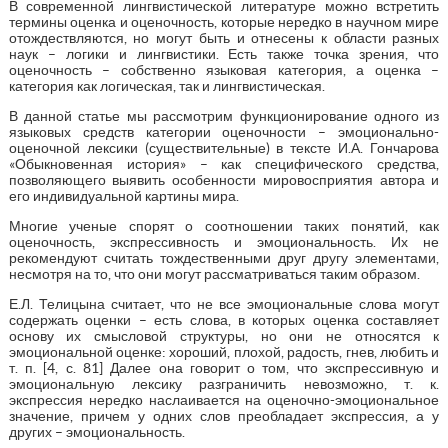
В современной лингвистической литературе можно встретить
термины оценка и оценочность, которые нередко в научном мире
отождествляются, но могут быть и отнесены к области разных
наук – логики и лингвистики. Есть также точка зрения, что
оценочность – собственно языковая категория, а оценка –
категория как логическая, так и лингвистическая.
В данной статье мы рассмотрим функционирование одного из
языковых средств категории оценочности – эмоционально-
оценочной лексики (существительные) в тексте И.А. Гончарова
«Обыкновенная история» – как специфического средства,
позволяющего выявить особенности мировосприятия автора и
его индивидуальной картины мира.
Многие ученые спорят о соотношении таких понятий, как
оценочность, экспрессивность и эмоциональность. Их не
рекомендуют считать тождественными друг другу элементами,
несмотря на то, что они могут рассматриваться таким образом.
Е.Л. Телицына считает, что не все эмоциональные слова могут
содержать оценки – есть слова, в которых оценка составляет
основу их смысловой структуры, но они не относятся к
эмоциональной оценке: хороший, плохой, радость, гнев, любить и
т. п. [4, с. 81] Далее она говорит о том, что экспрессивную и
эмоциональную лексику разграничить невозможно, т. к.
экспрессия нередко наслаивается на оценочно-эмоциональное
значение, причем у одних слов преобладает экспрессия, а у
других – эмоциональность.