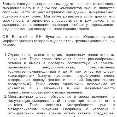
Большинство ученых пришли к выводу, что вопрос о тесной связи
эмоционального и оценочного компонентов уже не является
спорным; часто их рассматривают как единый эмоционально-
оценочный компонент. Мы также разделяем точку зрения, что
эмотивность и оценочность существуют в комплексе, т. к.
эмоциональное отношение говорящего к объекту подразумевает
и одновременную оценку по шкале хорошо / плохо.
С.В. Бромлей и Л.Н. Булатова в своих «Очерках русских
морфологических говоров» выделяют три группы эмоциональной
лексики:
Однозначные слова с ярким оценочным коннототивным
значением. Такие слова включают в себя разнообразные
оттенки и имеют в словарях соответствующие пометы:
иронический, неодобрительный, презрительный,
торжественно-приподнятый и др. К ним относятся слова-
характеристики (хапуга, пустозвон, подкаблучник), слова,
содержащие оценку фактов и явлений (надувательство,
воодушевить). Такие слова однозначны независимо от
контекста, т. к. вложенная в них эмоциональность
препятствует образованию новых значений.
Многозначные слова, нейтральные в своем значении, но
получающие эмоциональный оттенок при внесении его в
контекст. Такие лексемы употребляются уже в
метафорическом значении. Например, о человеке с
отрицательной точки зрения можно сказать следующее: