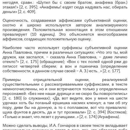
негодяя, сравн.: «Шутил бы с своим братом, анафема (бран.)
этакая!» [2, с. 395]; «Анафемы! ездят сюда надувать нас, обирать
деньги» [2, с. 409].
Оценочность, создаваемая аффиксами субъективной оценки,
охотно и широко используется автором анализируемого
произведения. Положительная коннотация в этом отношении
превалирует (10 единиц). Это объясняется многообразием
аффиксов, создающих положительную оценку.
Наиболее часто использует суффиксы субъективной оценки
Анна Павловна, причем в различных ситуациях: «Что это ты, мой
дружок, как заспался, – сказала Анна Павловна, – даже личико
отекло?» [2, с. 175] (обращение); «Вон с тех полей одной ржи до
пятисот четвертей сберем; а вон и пшеничка (определение
собственности, в данном случае своей – А. З.) есть…» [2, с. 177].
Примеры отрицательной оценки, реализуемой
существительными с рассматриваемыми суффиксами, в тексте
немногочисленны, но и они встречаются только у определенных
персонажей: «Без нее наши дурищи и не скоро бы поворотились»
[2, с. 180] (о служанках); «Да, вот видите, вон у меня на шести
удочках хоть бы поганый ершишка насмех клюнул; а там об эту
пору, диви бы на донную, а то с поплавком, вот что привалило:
щука фунтов в десять, да и тут прозевали» [2: с. 394] (Костяков);
«Только и знает, что лезет с ручищами...» [2, с. 174] (Аграфена).
Можно сделать выводы, И.А. Гончаров в своем тексте вкладывает
эмоционально-оценочные слова в речь тех, кто обладает либо