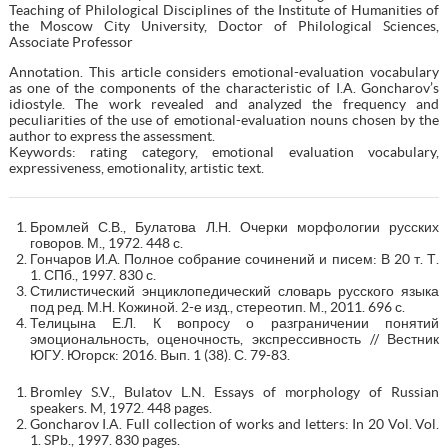
Teaching of Philological Disciplines of the Institute of Humanities of
the Moscow City University, Doctor of Philological Sciences,
Associate Professor
Annotation. This article considers emotional-evaluation vocabulary
as one of the components of the characteristic of I.A. Goncharov’s
idiostyle. The work revealed and analyzed the frequency and
peculiarities of the use of emotional-evaluation nouns chosen by the
author to express the assessment.
Keywords: rating category, emotional evaluation vocabulary,
expressiveness, emotionality, artistic text.
Бромлей С.В., Булатова Л.Н. Очерки морфологии русских
говоров. М., 1972. 448 с.
Гончаров И.А. Полное собрание сочинений и писем: В 20 т. Т.
1. СПб., 1997. 830 с.
Стилистический энциклопедический словарь русского языка
под ред. М.Н. Кожиной. 2-е изд., стереотип. М., 2011. 696 с.
Телицына Е.Л. К вопросу о разграничении понятий
эмоциональность, оценочность, экспрессивность // Вестник
ЮГУ. Югорск: 2016. Вып. 1 (38). С. 79-83.
Bromley S.V., Bulatov L.N. Essays of morphology of Russian
speakers. M, 1972. 448 pages.
Goncharov I.A. Full collection of works and letters: In 20 Vol. Vol.
1. SPb., 1997. 830 pages.