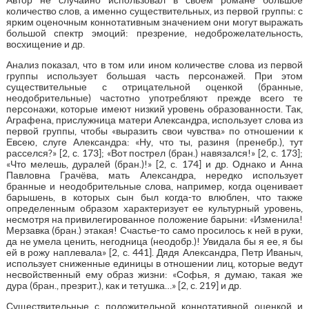
количество слов, а именно существительных, из первой группы: с
ярким оценочным коннотативным значением они могут выражать
большой спектр эмоций: презрение, недоброжелательность,
восхищение и др.
Анализ показал, что в том или ином количестве слова из первой
группы использует большая часть персонажей. При этом
существительные с отрицательной оценкой (бранные,
неодобрительные) частотно употребляют прежде всего те
персонажи, которые имеют низкий уровень образованности. Так,
Аграфена, прислужница матери Александра, использует слова из
первой группы, чтобы «выразить свои чувства» по отношении к
Евсею, слуге Александра: «Ну, что ты, разиня (пренебр.), тут
расселся?» [2, с. 173]; «Вот пострел (бран.) навязался!» [2, с. 173];
«Что мелешь, дуралей (бран.)!» [2, с. 174] и др. Однако и Анна
Павловна Грачёва, мать Александра, нередко использует
бранные и неодобрительные слова, например, когда оценивает
барышень, в которых сын был когда-то влюблен, что также
определенным образом характеризует ее культурный уровень,
несмотря на привилегированное положение барыни: «Изменила!
Мерзавка (бран.) этакая! Счастье-то само просилось к ней в руки,
да не умела ценить, негодница (неодобр.)! Увидала бы я ее, я бы
ей в рожу наплевала» [2, с. 441]. Дядя Александра, Петр Иваныч,
использует сниженные единицы в отношении лиц, которые ведут
несвойственный ему образ жизни: «Софья, я думаю, такая же
дура (бран., презрит.), как и тетушка…» [2, с. 219] и др.
Существительные с положительной коннотативной оценкой и