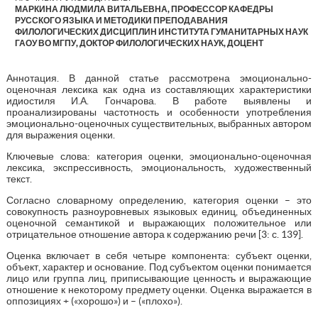
МАРКИНА ЛЮДМИЛА ВИТАЛЬЕВНА, ПРОФЕССОР КАФЕДРЫ
РУССКОГО ЯЗЫКА И МЕТОДИКИ ПРЕПОДАВАНИЯ
ФИЛОЛОГИЧЕСКИХ ДИСЦИПЛИН ИНСТИТУТА ГУМАНИТАРНЫХ НАУК
ГАОУ ВО МГПУ, ДОКТОР ФИЛОЛОГИЧЕСКИХ НАУК, ДОЦЕНТ
Аннотация. В данной статье рассмотрена эмоционально-
оценочная лексика как одна из составляющих характеристики
идиостиля И.А. Гончарова. В работе выявлены и
проанализированы частотность и особенности употребления
эмоционально-оценочных существительных, выбранных автором
для выражения оценки.
Ключевые слова: категория оценки, эмоционально-оценочная
лексика, экспрессивность, эмоциональность, художественный
текст.
Согласно словарному определению, категория оценки – это
совокупность разноуровневых языковых единиц, объединенных
оценочной семантикой и выражающих положительное или
отрицательное отношение автора к содержанию речи [3: с. 139].
Оценка включает в себя четыре компонента: субъект оценки,
объект, характер и основание. Под субъектом оценки понимается
лицо или группа лиц, приписывающие ценность и выражающие
отношение к некоторому предмету оценки. Оценка выражается в
оппозициях + («хорошо») и – («плохо»).