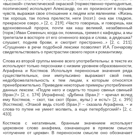
«высокой» стилистической окраской (торжественно-приподнятые,
поэтические) использует Александр, он их произносит в порыве
чувств, выражая свое отношение к людям или явлениям: «Жизнь
так хороша, так полна прелести, неги (поэт.): она как гладкое,
прекрасное озеро...» [2, с. 219]; «Часто говоришь, и говоришь, как
вдохновенный пророк, почти как наш великий, незабвенный
(торж.) Иван Семеныч, когда он, помнишь, гремел с кафедры, а мы
трепетали в восторге от его огненного взора и слова; а дядюшка?
слушает, подняв брови, и смотрит престранно…» [2, с. 211].
«Сгущение» в речи подобной лексики позволяет И.А. Гончарову
свидетельствовать о пристрастии своего героя к романтизму.
Слова из второй группы менее всего употребительны: в тексте их
используют только персонажи с низким уровнем образованности,
Аграфена и Костяков. Используя переносные значения ряда
существительных, они импульсивно выражают свой гнев,
недоброжелательность к тем лицам, к которым относятся
пренебрежительно. Приведем некоторые примеры употребления
данных лексем: «Подле него и сидеть-то тошно свинья свиньей
(бран.)!» [2, с. 174] (Аграфена); «Дубина (бран.)! – кричал вслед
ему Костяков, – скот, так скот (бран., вульг.) и есть!» [2, с. 395]
(Костяков); «Этакой ведь столб (бран.)! – сказала Аграфена, – и
слова-то путем не умеет молвить, а еще петербургский!» [2, c.
433].
Костяков с негативным, бранным значением использует
церковное слово анафема, означающее в прямом смысле
«отлучение от церкви». В переносном смысле оно обозначает