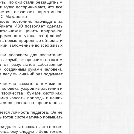
ить, что они стали беззащитным
 чутко воспринимают, что все
ется, осваивает нормативное
А.С. Макаренко.
ость постоянно наблюдать за
бинете ИЗО позволяет сделать
кольникам ценить природное
временного ухода за флорой.
ать новые природные объекты и
онии, заложенные во всех живых
ным условием для воспитания
ы клумб, скворечников, а затем
 от результатов собственной
м, созданным руками человека.
 в лесу он лишний раз подумает
у можно связать с темами по
человека, узоров из растений и
творчества - бумаге, кисточках,
в мир красоты природы и наших
чество рассказов, пропитанных
ется личность педагога. Он не
ь готов систематично повышать
и должны осознать, что нельзя
егда ему следуют. Ведь только