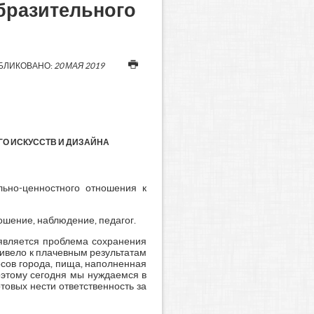
образительного
БЛИКОВАНО:
20 МАЯ 2019
ГО ИСКУССТВ И ДИЗАЙНА
льно-ценностного отношения к
ошение, наблюдение, педагог.
 является проблема сохранения
ривело к плачевным результатам
сов города, пища, наполненная
оэтому сегодня мы нуждаемся в
овых нести ответственность за