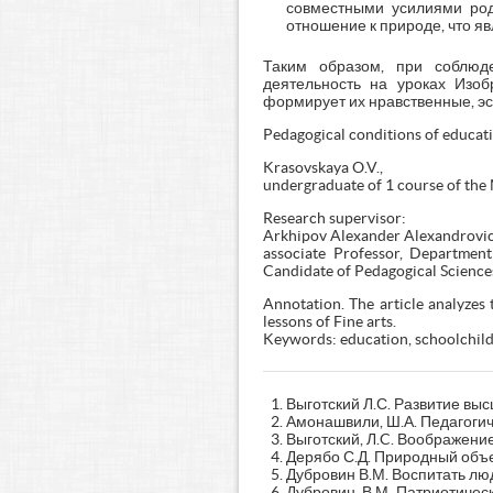
совместными усилиями род
отношение к природе, что я
Таким образом, при соблюде
деятельность на уроках Изоб
формирует их нравственные, эс
Pedagogical conditions of educatio
Krasovskaya O.V.,
undergraduate of 1 course of th
Research supervisor:
Arkhipov Alexander Alexandrovic
associate Professor, Department
Candidate of Pedagogical Science
Annotation. The article analyzes 
lessons of Fine arts.
Keywords: education, schoolchildre
Выготский Л.С. Развитие выс
Амонашвили, Ш.А. Педагогиче
Выготский, Л.C. Воображение 
Дерябо С.Д. Природный объек
Дубровин В.М. Воспитать люд
Дубровин, В.М. Патриотичес