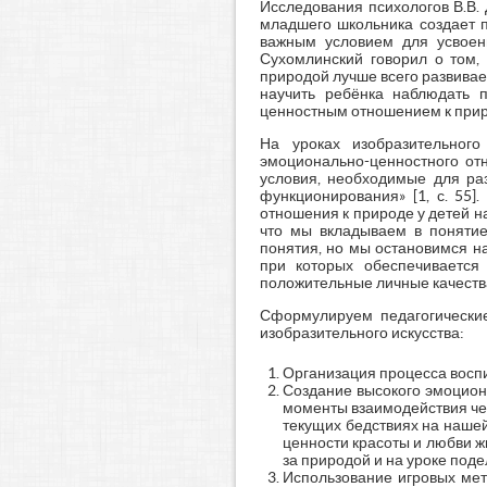
Исследования психологов В.В. 
младшего школьника создает п
важным условием для усвоени
Сухомлинский говорил о том,
природой лучше всего развивает
научить ребёнка наблюдать п
ценностным отношением к приро
На уроках изобразительного
эмоционально-ценностного отн
условия, необходимые для раз
функционирования» [1, с. 55]
отношения к природе у детей н
что мы вкладываем в понятие
понятия, но мы остановимся н
при которых обеспечивается 
положительные личные качеств
Сформулируем педагогические
изобразительного искусства:
Организация процесса воспи
Создание высокого эмоциона
моменты взаимодействия чел
текущих бедствиях на нашей
ценности красоты и любви ж
за природой и на уроке поде
Использование игровых мет