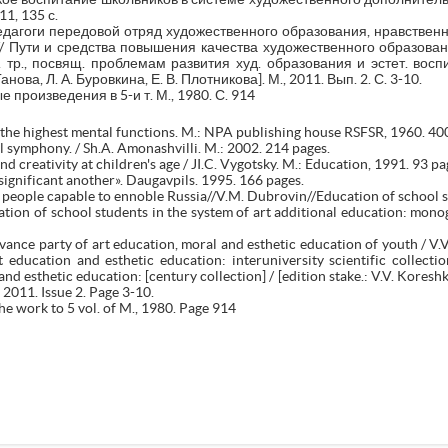
1, 135 с.
едагоги передовой отряд художественного образования, нравственн
// Пути и средства повышения качества художественного образован
 тр., посвящ. проблемам развития худ. образования и эстет. воспитан
анова, Л. А. Буровкина, Е. В. Плотникова]. М., 2011. Вып. 2. С. 3-10.
произведения в 5-и т. М., 1980. С. 914
 the highest mental functions. M.: NPA publishing house RSFSR, 1960. 40
 symphony. / Sh.A. Amonashvilli. M.: 2002. 214 pages.
d creativity at children's age / JI.C. Vygotsky. M.: Education, 1991. 93 pa
«significant another». Daugavpils. 1995. 166 pages.
 people capable to ennoble Russia//V.M. Dubrovin//Education of school s
ation of school students in the system of art additional education: mo
dvance party of art education, moral and esthetic education of youth / V
 education and esthetic education: interuniversity scientific collectio
d esthetic education: [century collection] / [edition stake.: V.V. Koreshko
 2011. Issue 2. Page 3-10.
he work to 5 vol. of M., 1980. Page 914