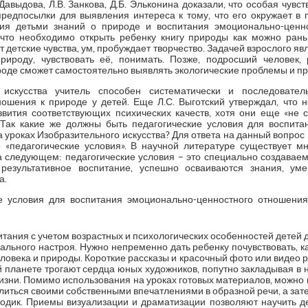
Давыдова, Л.В. Занкова, Д.Б. Эльконина доказали, что особая чувс
редпосылки для выявления интереса к тому, что его окружает в 
я детьми знаний о природе и воспитания эмоционально-ценно
 что необходимо открыть ребенку книгу природы как можно рань
 детские чувства, ум, пробуждает творчество. Задачей взрослого я
рироду, чувствовать её, понимать. Позже, подросший человек, 
де сможет самостоятельно выявлять экологические проблемы и пре
 искусства учитель способен систематически и последовател
ошения к природе у детей. Еще Л.С. Выготский утверждал, что 
вития соответствующих психических качеств, хотя они еще «не 
. Так какие же должны быть педагогические условия для воспит
а уроках Изобразительного искусства? Для ответа на данный вопрос
 «педагогические условия». В научной литературе существует м
а следующем: педагогические условия – это специально создаваем
результативное воспитание, успешно осваиваются знания, уме
а.
 условия для воспитания эмоционально-ценностного отношения
тания с учетом возрастных и психологических особенностей детей д
льного настроя. Нужно непременно дать ребенку почувствовать, ка
овека и природы. Короткие рассказы и красочный фото или видео р
 планете трогают сердца юных художников, попутно закладывая в 
изни. Помимо использования на уроках готовых материалов, можно
литься своими собственными впечатлениями в образной речи, а зате
одик. Приемы визуализации и драматизации позволяют научить д