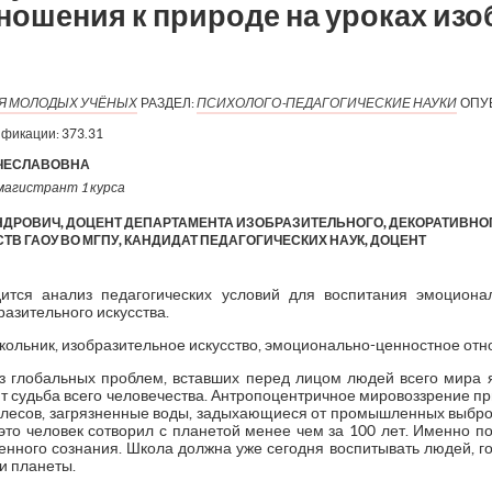
ношения к природе на уроках из
ИЯ МОЛОДЫХ УЧЁНЫХ
РАЗДЕЛ:
ПСИХОЛОГО-ПЕДАГОГИЧЕСКИЕ НАУКИ
ОПУ
ификации:
373.31
ЯЧЕСЛАВОВНА
магистрант 1 курса
ДРОВИЧ, ДОЦЕНТ ДЕПАРТАМЕНТА ИЗОБРАЗИТЕЛЬНОГО, ДЕКОРАТИВНО
СТВ ГАОУ ВО МГПУ, КАНДИДАТ ПЕДАГОГИЧЕСКИХ НАУК, ДОЦЕНТ
дится анализ педагогических условий для воспитания эмоциона
разительного искусства.
кольник, изобразительное искусство, эмоционально-ценностное отн
з глобальных проблем, вставших перед лицом людей всего мира
т судьба всего человечества. Антропоцентричное мировоззрение п
х лесов, загрязненные воды, задыхающиеся от промышленных выбро
это человек сотворил с планетой менее чем за 100 лет. Именно п
ного сознания. Школа должна уже сегодня воспитывать людей, гот
и планеты.