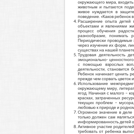
окружающего мира, входить 
животным и пытаются поде
живое нуждается в защите
поведение. «Каков ребенок в 
Расширение опыта детей п
объектами и явлениями жи
процесс обучения радост
разнообразие, понимать 
Периодически проводимые э
через изучение их форм, ли
существах на нашей планете 
Трудовая деятельность д
эмоционально- ценностного 
с помощью взрослых вопло
деятельности, становится 
Ребенок начинает ценить ре
прежде чем сорвать цветок и
Использование межпредмет
окружающему миру, литерату
ягод. Начиная с малого – ко
красках, затраченных ресур
текущих проблем – мусора,
любовью к природе и родно
Огромное значение в деле 
только должен сам являтьс
информированность детей о 
Активное участие родителей
требовать от ребенка выпо