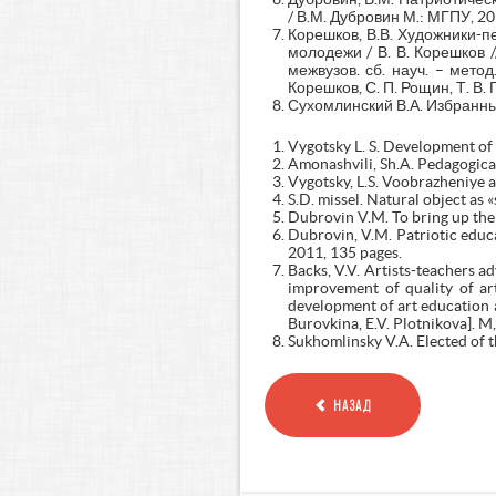
/ В.М. Дубровин М.: МГПУ, 201
Корешков, В.В. Художники-п
молодежи / В. В. Корешков 
межвузов. сб. науч. – метод.
Корешков, С. П. Рощин, Т. В. Г
Сухомлинский В.А. Избранные 
Vygotsky L. S. Development of
Amonashvili, Sh.A. Pedagogical
Vygotsky, L.S. Voobrazheniye an
S.D. missel. Natural object as 
Dubrovin V.M. To bring up the
Dubrovin, V.M. Patriotic educ
2011, 135 pages.
Backs, V.V. Artists-teachers a
improvement of quality of art
development of art education an
Burovkina, E.V. Plotnikova]. M,
Sukhomlinsky V.A. Elected of t
НАЗАД