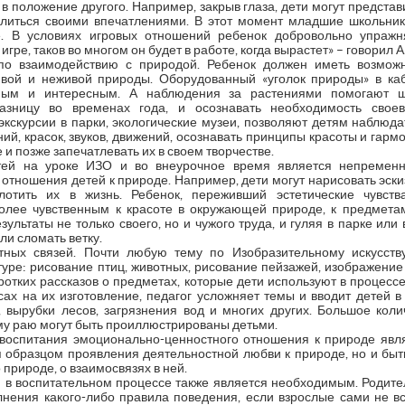
в положение другого. Например, закрыв глаза, дети могут представ
литься своими впечатлениями. В этот момент младшие школьники
. В условиях игровых отношений ребенок добровольно упражня
игре, таков во многом он будет в работе, когда вырастет» – говорил 
о взаимодействию с природой. Ребенок должен иметь возможн
вой и неживой природы. Оборудованный «уголок природы» в ка
ным и интересным. А наблюдения за растениями помогают ш
разницу во временах года, и осознавать необходимость свое
кскурсии в парки, экологические музеи, позволяют детям наблюд
ний, красок, звуков, движений, осознавать принципы красоты и гарм
и позже запечатлевать их в своем творчестве.
етей на уроке ИЗО и во внеурочное время является непремен
отношения детей к природе. Например, дети могут нарисовать эскиз
тить их в жизнь. Ребенок, переживший эстетические чувства
более чувственным к красоте в окружающей природе, к предмета
зультаты не только своего, но и чужого труда, и гуляя в парке или
ли сломать ветку.
ных связей. Почти любую тему по Изобразительному искусств
ре: рисование птиц, животных, рисование пейзажей, изображение 
ротких рассказов о предметах, которые дети используют в процессе 
сах на их изготовление, педагог усложняет темы и вводит детей 
 вырубки лесов, загрязнения вод и многих других. Большое коли
му раю могут быть проиллюстрированы детьми.
воспитания эмоционально-ценностного отношения к природе явля
я образцом проявления деятельностной любви к природе, но и быт
природе, о взаимосвязях в ней.
 в воспитательном процессе также является необходимым. Родител
лнения какого-либо правила поведения, если взрослые сами не вс