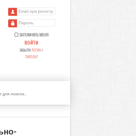
Email при регистрации
Пароль
ЗАПОМНИТЬ МЕНЯ
ВОЙТИ
ЗАБЫЛИ
ЛОГИН
/
ПАРОЛЬ
?
П
О
И
С
К
ьно-