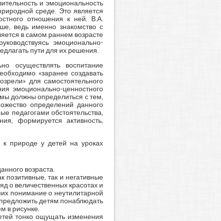
твительность и эмоциональность
природной среде. Это является
стного отношения к ней. В.А.
ше, ведь именно знакомство с
вляется в самом раннем возрасте
руководствуясь эмоционально-
длагать пути для их решения.
ьно осуществлять воспитание
необходимо «заранее создавать
созрели» для самостоятельного
ания эмоционально-ценностного
 мы должны определиться с тем,
ножество определений данного
ые педагогами обстоятельства,
ния, формируется активность,
 к природе у детей на уроках
анного возраста.
к позитивные, так и негативные
яд о величественных красотах и
них понимание о неутилитарной
 предложить детям понаблюдать
м в рисунке.
етей тонко ощущать изменения