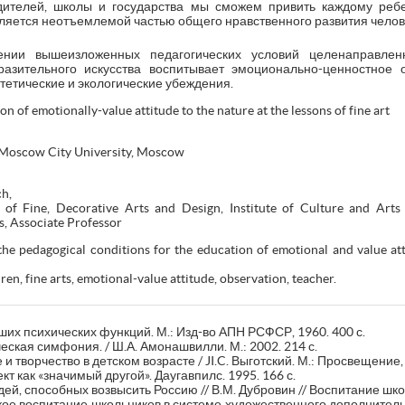
ителей, школы и государства мы сможем привить каждому ребе
вляется неотъемлемой частью общего нравственного развития челов
нии вышеизложенных педагогических условий целенаправленн
разительного искусства воспитывает эмоционально-ценностное
тетические и экологические убеждения.
n of emotionally-value attitude to the nature at the lessons of fine art
e Moscow City University, Moscow
h,
 of Fine, Decorative Arts and Design, Institute of Culture and Art
s, Associate Professor
the pedagogical conditions for the education of emotional and value att
n, fine arts, emotional-value attitude, observation, teacher.
ших психических функций. М.: Изд-во АПН РСФСР, 1960. 400 с.
ская симфония. / Ш.А. Амонашвилли. М.: 2002. 214 с.
и творчество в детском возрасте / JI.C. Выготский. М.: Просвещение, 
т как «значимый другой». Даугавпилс. 1995. 166 с.
ей, способных возвысить Россию // В.М. Дубровин // Воспитание шко
кое воспитание школьников в системе художественного дополнител