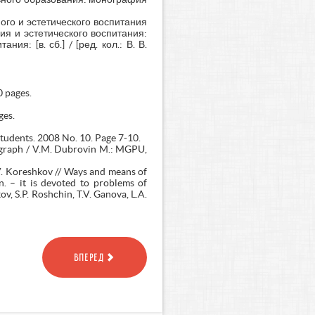
ого и эстетического воспитания
ия и эстетического воспитания:
ия: [в. сб.] / [ред. кол.: В. В.
0 pages.
ges.
tudents. 2008 No. 10. Page 7-10.
nograph / V.M. Dubrovin M.: MGPU,
.V. Koreshkov // Ways and means of
n. – it is devoted to problems of
v, S.P. Roshchin, T.V. Ganova, L.A.
ВПЕРЕД