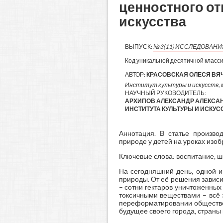
ценностного от
искусства
ВЫПУСК:
№3(11) ИССЛЕДОВАН
Код уникальной десятичной класс
АВТОР:
КРАСОВСКАЯ ОЛЕСЯ В
Институт культуры и искусств, 
НАУЧНЫЙ РУКОВОДИТЕЛЬ:
АРХИПОВ АЛЕКСАНДР АЛЕКСАН
ИНСТИТУТА КУЛЬТУРЫ И ИСКУС
Аннотация. В статье произво
природе у детей на уроках изоб
Ключевые слова: воспитание, ш
На сегодняшний день, одной и
природы. От её решения зависи
– сотни гектаров уничтоженны
токсичными веществами – всё 
переформатировании обществен
будущее своего города, страны 