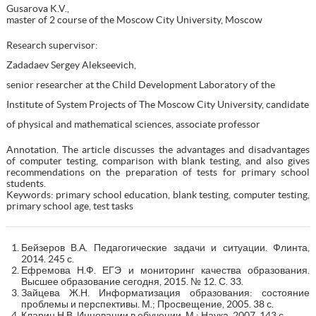
Gusarova K.V.,
master of 2 course of the Moscow City University, Moscow
Research supervisor:
Zadadaev Sergey Alekseevich,
senior researcher at the Child Development Laboratory of the
Institute of System Projects of The Moscow City University, candidate
of physical and mathematical sciences, associate professor
Annotation. The article discusses the advantages and disadvantages
of computer testing, comparison with blank testing, and also gives
recommendations on the preparation of tests for primary school
students.
Keywords: primary school education, blank testing, computer testing,
primary school age, test tasks
Бейзеров В.А. Педагогические задачи и ситуации. Флинта,
2014. 245 с.
Ефремова Н.Ф. ЕГЭ и мониторинг качества образования.
Высшее образование сегодня, 2015. № 12. С. 33.
Зайцева Ж.Н. Информатизация образования: состояние
проблемы и перспективы. М.; Просвещение, 2005. 38 с.
Кларин Н.В. Инновации в обучении. М.: Наука, 2007. 143 с.