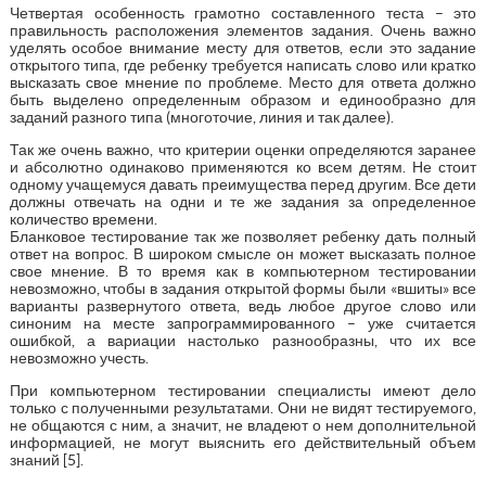
Четвертая особенность грамотно составленного теста – это
правильность расположения элементов задания. Очень важно
уделять особое внимание месту для ответов, если это задание
открытого типа, где ребенку требуется написать слово или кратко
высказать свое мнение по проблеме. Место для ответа должно
быть выделено определенным образом и единообразно для
заданий разного типа (многоточие, линия и так далее).
Так же очень важно, что критерии оценки определяются заранее
и абсолютно одинаково применяются ко всем детям. Не стоит
одному учащемуся давать преимущества перед другим. Все дети
должны отвечать на одни и те же задания за определенное
количество времени.
Бланковое тестирование так же позволяет ребенку дать полный
ответ на вопрос. В широком смысле он может высказать полное
свое мнение. В то время как в компьютерном тестировании
невозможно, чтобы в задания открытой формы были «вшиты» все
варианты развернутого ответа, ведь любое другое слово или
синоним на месте запрограммированного – уже считается
ошибкой, а вариации настолько разнообразны, что их все
невозможно учесть.
При компьютерном тестировании специалисты имеют дело
только с полученными результатами. Они не видят тестируемого,
не общаются с ним, а значит, не владеют о нем дополнительной
информацией, не могут выяснить его действительный объем
знаний [5].