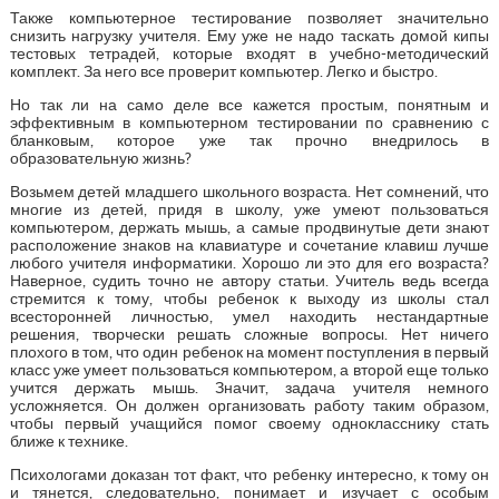
Также компьютерное тестирование позволяет значительно
снизить нагрузку учителя. Ему уже не надо таскать домой кипы
тестовых тетрадей, которые входят в учебно-методический
комплект. За него все проверит компьютер. Легко и быстро.
Но так ли на само деле все кажется простым, понятным и
эффективным в компьютерном тестировании по сравнению с
бланковым, которое уже так прочно внедрилось в
образовательную жизнь?
Возьмем детей младшего школьного возраста. Нет сомнений, что
многие из детей, придя в школу, уже умеют пользоваться
компьютером, держать мышь, а самые продвинутые дети знают
расположение знаков на клавиатуре и сочетание клавиш лучше
любого учителя информатики. Хорошо ли это для его возраста?
Наверное, судить точно не автору статьи. Учитель ведь всегда
стремится к тому, чтобы ребенок к выходу из школы стал
всесторонней личностью, умел находить нестандартные
решения, творчески решать сложные вопросы. Нет ничего
плохого в том, что один ребенок на момент поступления в первый
класс уже умеет пользоваться компьютером, а второй еще только
учится держать мышь. Значит, задача учителя немного
усложняется. Он должен организовать работу таким образом,
чтобы первый учащийся помог своему однокласснику стать
ближе к технике.
Психологами доказан тот факт, что ребенку интересно, к тому он
и тянется, следовательно, понимает и изучает с особым