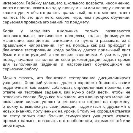
интересом. Ребенку младшего школьного возраста, несомненно,
легко и просто нажать на одну кнопку мыши или на пару кнопок на
клавиатуре, чтобы отправить правильный, по его мнению, ответ
на тест. Но это для него, скорее, игра, чем процесс обучения,
серьезная проверка его знаний по предмету.
Когда у младшего школьника только развиваются
познавательные психические процессы, только формируется
мышление, восприятие, внимание, то нужно и развивать их в
правильном направлении. Тут на помощь как раз приходит и
бланковое тестирование, когда ребенку дается привычный лист
бумаги с инструкцией и тестовыми заданиями. А учитель дает
перед началом выполнения свои рекомендации, задает время
для выполнения заданий и настраивает обучающихся на
серьезную работу.
Можно сказать, что бланковое тестирование дисциплинирует
учащихся. Хороший учитель должен заранее объяснять своим
подопечным, как важно соблюдать определенные правила при
ответе на тестовые задания, как нужно себя вести, чтобы не
отвлекать соседа. Ведь все мы знаем, что к концу урока младшие
школьники сильно устают и им хочется скорее на перемену,
отдохнуть, выплеснуть свои эмоции, поделиться с друзьями о
новых знаниях, полученных на уроке. К тому же хорошая отметка
по тесту только еще больше стимулирует учащегося изучать
предмет дальше, познавать его особенности, изюминки той или
иной науки.