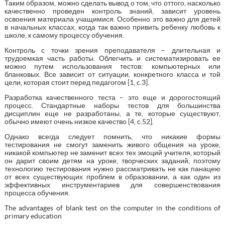
Таким образом, можно сделать вывод о том, что оттого, насколько
качественно проведен контроль знаний, зависит уровень
освоения материала учащимися. Особенно это важно для детей
в начальных классах, когда так важно привить ребенку любовь к
школе, к самому процессу обучения.
Контроль с точки зрения преподавателя – длительная и
трудоемкая часть работы. Облегчить и систематизировать ее
можно путем использования тестов: компьютерных или
бланковых. Все зависит от ситуации, конкретного класса и той
цели, которая стоит перед педагогом [1, c.3].
Разработка качественного теста – это еще и дорогостоящий
процесс. Стандартные наборы тестов для большинства
дисциплин еще не разработаны, а те, которые существуют,
обычно имеют очень низкое качество [4, c.52].
Однако всегда следует помнить, что никакие формы
тестирования не смогут заменить живого общения на уроке,
никакой компьютер не заменит всех тех эмоций учителя, который
он дарит своим детям на уроке, творческих заданий, поэтому
технологию тестирования нужно рассматривать не как панацею
от всех существующих проблем в образовании, а как один из
эффективных инструментариев для совершенствования
процесса обучения.
The advantages of blank test on the computer in the conditions of
primary education