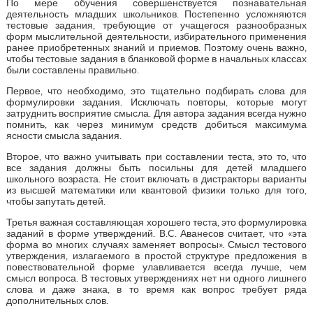
По мере обучения совершенствуется познавательная
деятельность младших школьников. Постепенно усложняются
тестовые задания, требующие от учащегося разнообразных
форм мыслительной деятельности, избирательного применения
ранее приобретенных знаний и приемов. Поэтому очень важно,
чтобы тестовые задания в бланковой форме в начальных классах
были составлены правильно.
Первое, что необходимо, это тщательно подбирать слова для
формулировки задания. Исключать повторы, которые могут
затруднить восприятие смысла. Для автора задания всегда нужно
помнить, как через минимум средств добиться максимума
ясности смысла задания.
Второе, что важно учитывать при составлении теста, это то, что
все задания должны быть посильны для детей младшего
школьного возраста. Не стоит включать в дистракторы варианты
из высшей математики или квантовой физики только для того,
чтобы запутать детей.
Третья важная составляющая хорошего теста, это формулировка
заданий в форме утверждений. B.C. Аванесов считает, что «эта
форма во многих случаях заменяет вопросы». Смысл тестового
утверждения, излагаемого в простой структуре предложения в
повествовательной форме улавливается всегда лучше, чем
смысл вопроса. В тестовых утверждениях нет ни одного лишнего
слова и даже знака, в то время как вопрос требует ряда
дополнительных слов.