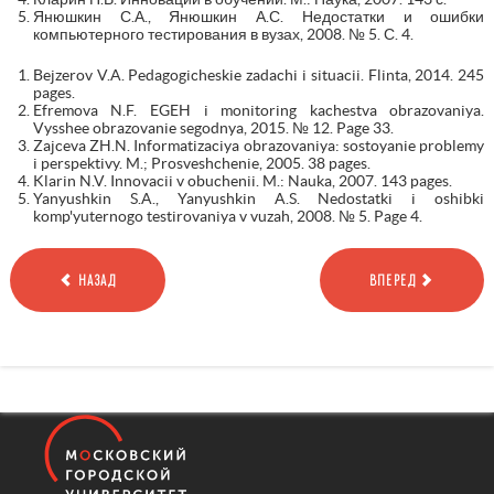
Янюшкин С.А., Янюшкин А.С. Недостатки и ошибки
компьютерного тестирования в вузах, 2008. № 5. С. 4.
Bejzerov V.A. Pedagogicheskie zadachi i situacii. Flinta, 2014. 245
pages.
Efremova N.F. EGEH i monitoring kachestva obrazovaniya.
Vysshee obrazovanie segodnya, 2015. № 12. Page 33.
Zajceva ZH.N. Informatizaciya obrazovaniya: sostoyanie problemy
i perspektivy. M.; Prosveshchenie, 2005. 38 pages.
Klarin N.V. Innovacii v obuchenii. M.: Nauka, 2007. 143 pages.
Yanyushkin S.A., Yanyushkin A.S. Nedostatki i oshibki
komp'yuternogo testirovaniya v vuzah, 2008. № 5. Page 4.
НАЗАД
ВПЕРЕД