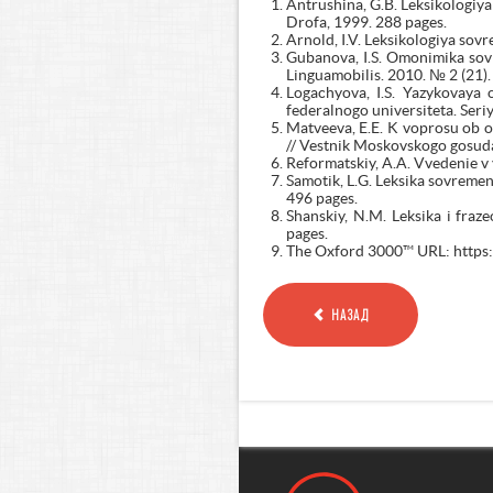
Antrushina, G.B. Leksikologiya
Drofa, 1999. 288 pages.
Arnold, I.V. Leksikologiya sov
Gubanova, I.S. Omonimika sovr
Linguamobilis. 2010. № 2 (21).
Logachyova, I.S. Yazykovaya 
federalnogo universiteta. Seri
Matveeva, E.E. K voprosu ob o
// Vestnik Moskovskogo gosudar
Reformatskiy, A.A. Vvedenie v
Samotik, L.G. Leksika sovremen
496 pages.
Shanskiy, N.M. Leksika i fra
pages.
The Oxford 3000™ URL: https:/
НАЗАД