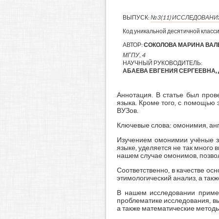
ВЫПУСК:
№3(11) ИССЛЕДОВАН
Код уникальной десятичной класс
АВТОР:
СОКОЛОВА МАРИНА ВА
МГПУ, 4
НАУЧНЫЙ РУКОВОДИТЕЛЬ:
АБАЕВА ЕВГЕНИЯ СЕРГЕЕВНА, 
Аннотация. В статье был про
языка. Кроме того, с помощью
ВУЗов.
Ключевые слова: омонимия, ан
Изучением омонимии учёные за
языке, уделяется не так много 
нашем случае омонимов, позво
Соответственно, в качестве ос
этимологический анализ, а так
В нашем исследовании примен
проблематике исследования, в
а также математические методы