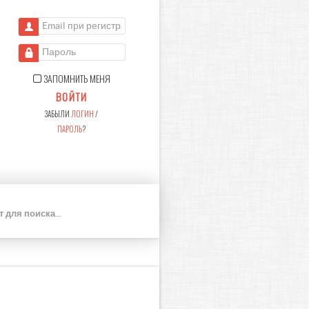
Email при регистрации
Пароль
ЗАПОМНИТЬ МЕНЯ
ВОЙТИ
ЗАБЫЛИ
ЛОГИН
/
ПАРОЛЬ
?
П
О
И
С
К