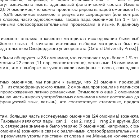
огут изначально иметь одинаковый фонетический состав. Измене
,8 % омонимов, что можно проиллюстрировать парой омонимов frog 
. 6,6% омонимов возникло в результате сокращения (или контра
словом, часто односложным. Такова пара омонимов fan 1 – fan 
чными словообразовательными процессами в языке. К данному
ического анализа в качестве материала исследования были в
ского языка. В качестве источника выборки материала был и
здательством Оксфордского университета (Oxford University Press) [8
 были обнаружены 38 омонимов, что составляет чуть более 1 % от
тавили 22 слова (11 пар, соответственно), остальные 16 омонимо
етить, что в выборке не участвовали омофоны – слова, совпадаю
тных омонимов, мы пришли к выводу, что 21 омоним произошё
 13 – из старофранцузского языка, 2 омонима произошли из латинского я
я по происхождению латино-романскими. Этимологию ещё 2 омонимо
ольшая часть широко употребляемых омонимов имеет достаточно д
французский язык, латынь), что соответствует статистике, предс
там, большая часть исследуемых омонимов (24 омонима) возникла
Таковыми являются пары: can 1 – can 2, ring 1 – ring 2 и другие. 
, связующее значение было утеряно (9 омонимов), например: close 1 –
 омонима) возникли в связи с различными словообразовательными п
ник в результате утраты приставки от слова alive .Меньшее количеств