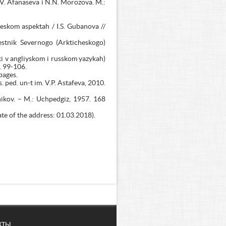
.V. Afanaseva i N.N. Morozova. M.:
eskom aspektah / I.S. Gubanova //
estnik Severnogo (Arkticheskogo)
i v angliyskom i russkom yazykah)
. 99-106.
pages.
ped. un-t im. V.P. Astafeva, 2010.
ikov. – M.: Uchpedgiz, 1957. 168
e of the address: 01.03.2018).
кты