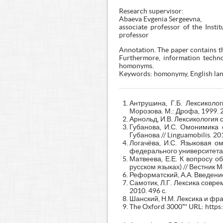
Research supervisor:
Abaeva Evgenia Sergeevna,
associate professor of the Insti
professor
Annotation. The paper contains t
Furthermore, information techno
homonyms.
Keywords: homonymy, English la
Антрушина, Г.Б. Лексиколог
Морозова. М.: Дрофа, 1999. 2
Арнольд, И.В. Лексикология 
Губанова, И.С. Омонимика 
Губанова // Linguamobilis. 201
Логачёва, И.С. Языковая ом
федерального университета. 
Матвеева, Е.Е. К вопросу 
русском языках) // Вестник М
Реформатский, А.А. Введение 
Самотик, Л.Г. Лексика соврем
2010. 496 с.
Шанский, Н.М. Лексика и фра
The Oxford 3000™ URL: https: