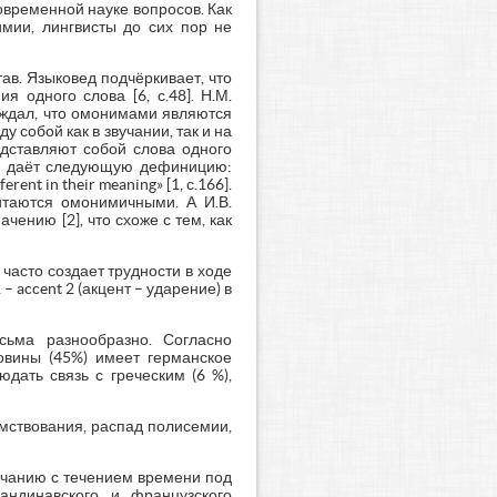
временной науке вопросов. Как
имии, лингвисты до сих пор не
в. Языковед подчёркивает, что
 одного слова [6, с.48]. Н.М.
рждал, что омонимами являются
собой как в звучании, так и на
едставляют собой слова одного
ке, даёт следующую дефиницию:
ferent in their meaning» [1, с.166].
итаются омонимичными. А И.В.
ению [2], что схоже с тем, как
часто создает трудности в ходе
accent 2 (акцент – ударение) в
сьма разнообразно. Согласно
овины (45%) имеет германское
дать связь с греческим (6 %),
мствования, распад полисемии,
вучанию с течением времени под
андинавского и французского