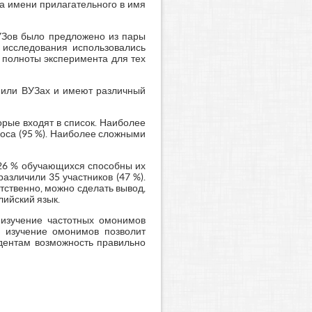
ода имени прилагательного в имя
УЗов было предложено из пары
 исследования использовались
 полноты эксперимента для тех
х или ВУЗах и имеют различный
рые входят в список. Наиболее
проса (95 %). Наиболее сложными
ь 26 % обучающихся способны их
азличили 35 участников (47 %).
етственно, можно сделать вывод,
ийский язык.
 изучение частотных омонимов
о изучение омонимов позволит
удентам возможность правильно