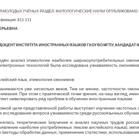
ИЯ МОЛОДЫХ УЧЁНЫХ
РАЗДЕЛ:
ФИЛОЛОГИЧЕСКИЕ НАУКИ
ОПУБЛИКОВАНО:
ификации:
811.111
ЛЕРЬЕВНА
ДОЦЕНТ ИНСТИТУТА ИНОСТРАННЫХ ЯЗЫКОВ ГАОУ ВО МГПУ, КАНДИДАТ 
ведён анализ этимологии наиболее широкоупотребительных омони
 электронных технологий была исследована узнаваемость омонимо
глийский язык, этимология омонимов
нимаются уже несколько веков. Тем не менее, частотности омони
внимания. При этом с практической точки зрения, на наш взгляд, имен
ляет нивелировать ряд проблем в обучении иностранным языкам.
новной цели представленной работы выступает изучение частотных 
же исследование вопроса узнаваемости среди русскоязычных обуча
ялись теоретические (изучение и анализ научных трудов росси
ыявление наиболее употребляемых лексем английского языка), эмпи
 (методы обработки данных, применение статистики, использовани