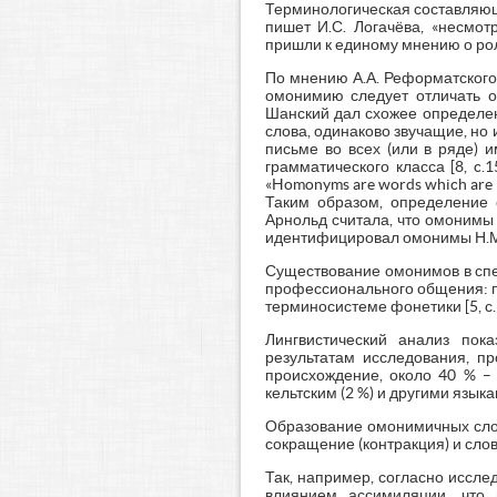
Терминологическая составляющ
пишет И.С. Логачёва, «несмот
пришли к единому мнению о роли
По мнению А.А. Реформатского
омонимию следует отличать от
Шанский дал схожее определен
слова, одинаково звучащие, но
письме во всех (или в ряде) 
грамматического класса [8, c
«Homonyms are words which are ident
Таким образом, определение 
Арнольд считала, что омонимы 
идентифицировал омонимы Н.М
Существование омонимов в спец
профессионального общения: пр
терминосистеме фонетики [5, с. 
Лингвистический анализ пок
результатам исследования, п
происхождение, около 40 % – 
кельтским (2 %) и другими языкам
Образование омонимичных слов
сокращение (контракция) и сл
Так, например, согласно иссле
влиянием ассимиляции, что 