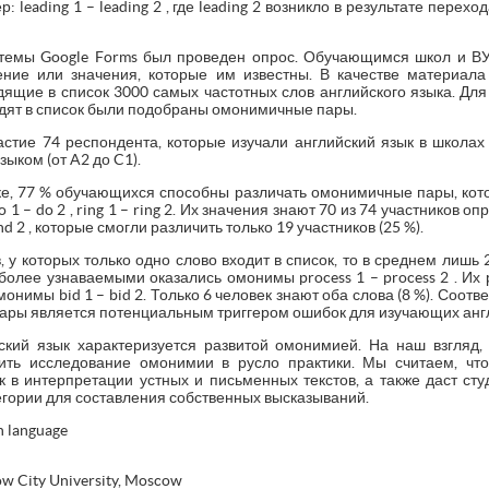
: leading 1 – leading 2 , где leading 2 возникло в результате перех
емы Google Forms был проведен опрос. Обучающимся школ и В
ение или значения, которые им известны. В качестве материала
щие в список 3000 самых частотных слов английского языка. Для
одят в список были подобраны омонимичные пары.
стие 74 респондента, которые изучали английский язык в школа
ыком (от A2 до C1).
ке, 77 % обучающихся способны различать омонимичные пары, кото
 – do 2 , ring 1 – ring 2. Их значения знают 70 из 74 участников о
 2 , которые смогли различить только 19 участников (25 %).
, у которых только одно слово входит в список, то в среднем лиш
более узнаваемыми оказались омонимы process 1 – process 2 . Их р
имы bid 1 – bid 2. Только 6 человек знают оба слова (8 %). Соотв
пары является потенциальным триггером ошибок для изучающих англ
кий язык характеризуется развитой омонимией. На наш взгляд,
ть исследование омонимии в русло практики. Мы считаем, чт
в интерпретации устных и письменных текстов, а также даст ст
егории для составления собственных высказываний.
h language
ow City University, Moscow