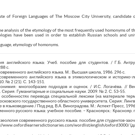
tute of Foreign Languages of The Moscow City University, candidate of
he analysis of the etymology of the most frequently used homonyms of t
logies have been used in order to establish Russian schools and unive
nguage, etymology of homonyms.
ия английского языка: Учеб. пособие для студентов. / Г.Б. Антр
88 с.
современного английского языка. М.: Высшая школа, 1986. 296 с.
современного английского языка в этимологическом и историко-ли
0. № 2 (21). С. 143-151.
онимия: многообразие подходов и оценок. / И.С. Логачёва. // Ве
Серия: Гуманитарные и социальные науки. 2009. № 2. С. 53-55.
об особенностях перевода специальной лексики (на материале тер
осковского государственного областного университета. Серия: Лингви
в языковедение / Под ред. В.А. Виноградова. М.: Аспект-Пресс, 1996.
енного русского языка: учебное пособие. – Красноярск.: Краснояр. го
зеология современного русского языка: пособие для студентов-заочни
//www.oxfordlearnersdictionaries.com/wordlist/english/oxford3000/ (