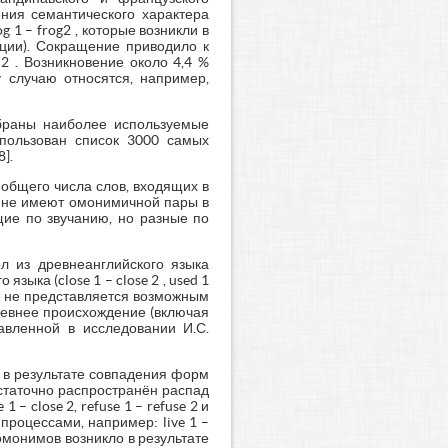
ния семантического характера
1 – frog2 , которые возникли в
кции). Сокращение приводило к
2 . Возникновение около 4,4 %
 случаю относятся, например,
ыбраны наиболее используемые
спользован список 3000 самых
].
 общего числа слов, входящих в
в не имеют омонимичной пары в
щие по звучанию, но разные по
л из древнеанглийского языка
зыка (close 1 – close 2 , used 1
в не представляется возможным
ревнее происхождение (включая
тавленной в исследовании И.С.
 в результате совпадения форм
Достаточно распространён распад
 close 2, refuse 1 – refuse 2 и
роцессами, например: live 1 –
о омонимов возникло в результате