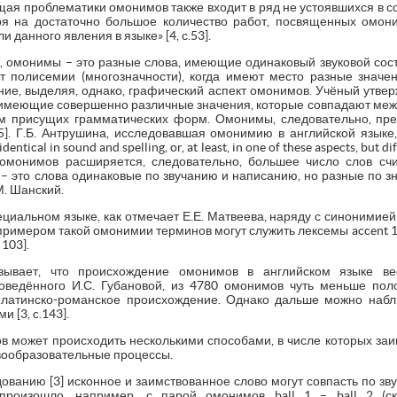
ая проблематики омонимов также входит в ряд не устоявшихся в со
ря на достаточно большое количество работ, посвященных омон
 данного явления в языке» [4, с.53].
, омонимы – это разные слова, имеющие одинаковый звуковой соста
 полисемии (многозначности), когда имеют место разные значения
ие, выделяя, однако, графический аспект омонимов. Учёный утве
 имеющие совершенно различные значения, которые совпадают между 
им присущих грамматических форм. Омонимы, следовательно, пр
.15]. Г.Б. Антрушина, исследовавшая омонимию в английской язы
ical in sound and spelling, or, at least, in one of these aspects, but dif
омонимов расширяется, следовательно, большее число слов сч
– это слова одинаковые по звучанию и написанию, но разные по знач
. Шанский.
иальном языке, как отмечает Е.Е. Матвеева, наряду с синонимией 
имером такой омонимии терминов могут служить лексемы accent 1 – 
103].
азывает, что происхождение омонимов в английском языке ве
роведённого И.С. Губановой, из 4780 омонимов чуть меньше пол
латинско-романское происхождение. Однако дальше можно наблю
и [3, c.143].
 может происходить несколькими способами, в числе которых заи
овообразовательные процессы.
дованию [3] исконное и заимствованное слово могут совпасть по з
произошло, например, с парой омонимов ball 1 – ball 2 (ск