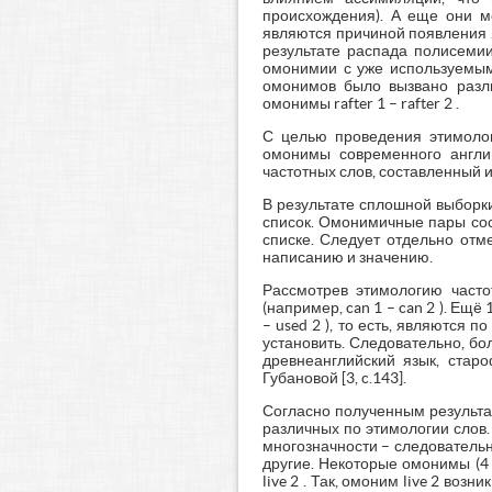
происхождения). А еще они м
являются причиной появления 2
результате распада полисемии
омонимии с уже используемым 
омонимов было вызвано разли
омонимы rafter 1 – rafter 2 .
С целью проведения этимолог
омонимы современного англий
частотных слов, составленный и
В результате сплошной выборки
список. Омонимичные пары сос
списке. Следует отдельно отм
написанию и значению.
Рассмотрев этимологию часто
(например, can 1 – can 2 ). Ещё
– used 2 ), то есть, являютс
установить. Следовательно, б
древнеанглийский язык, старо
Губановой [3, c.143].
Согласно полученным результа
различных по этимологии слов. 
многозначности – следовательно
другие. Некоторые омонимы (4
live 2 . Так, омоним live 2 воз