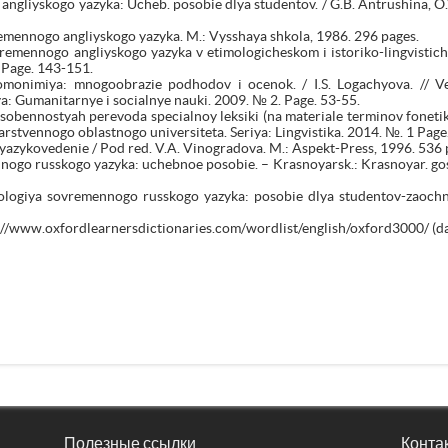
 angliyskogo yazyka: Ucheb. posobie dlya studentov. / G.B. Antrushina, O
remennogo angliyskogo yazyka. M.: Vysshaya shkola, 1986. 296 pages.
emennogo angliyskogo yazyka v etimologicheskom i istoriko-lingvistich
 Page. 143-151.
omonimiya: mnogoobrazie podhodov i ocenok. / I.S. Logachyova. // V
ya: Gumanitarnye i socialnye nauki. 2009. № 2. Page. 53-55.
sobennostyah perevoda specialnoy leksiki (na materiale terminov fonetik
stvennogo oblastnogo universiteta. Seriya: Lingvistika. 2014. №. 1 Page
 yazykovedenie / Pod red. V.A. Vinogradova. M.: Aspekt-Press, 1996. 536 
nogo russkogo yazyka: uchebnoe posobie. – Krasnoyarsk.: Krasnoyar. gos. 
zeologiya sovremennogo russkogo yazyka: posobie dlya studentov-zaochn
/www.oxfordlearnersdictionaries.com/wordlist/english/oxford3000/ (dat
Полезные ссылки
Конта