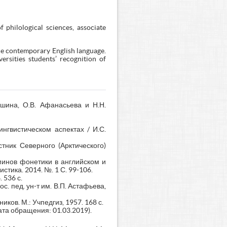
 philological sciences, associate
he contemporary English language.
rsities students’ recognition of
ушина, О.В. Афанасьева и Н.Н.
нгвистическом аспектах / И.С.
стник Северного (Арктического)
минов фонетики в английском и
стика. 2014. №. 1 С. 99-106.
 536 с.
с. пед. ун-т им. В.П. Астафьева,
ков. М.: Учпедгиз, 1957. 168 с.
дата обращения: 01.03.2019).