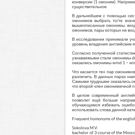
конверсии (1 омоним). Например
существительное.
В дальнейшем с помощью сист
омонимов выбрать то/те знач
вышеописанные омонимы, входя
омонимов, пары которых не вх
В исследовании принимали уча
уровень владения английским яз
Согласно полученной статисти
узнаваемыми стали омонимы do 1
оказались омонимы wind 1 – wind
Что касается тех пар омонимов
различить. В данных парах наи
Самыми трудными оказались омон
что второй член омонимичной 
В целом современный английс
позволит ещё больше направи
обучающимся избежать ошибок 
использовать слова данной кат
Frequent homonyms of the englis
Sokolova M.V.
bachelor of 3 course of the Mosc