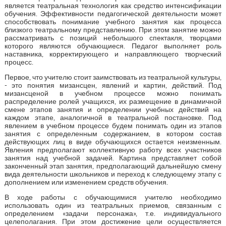
является театральная технология как средство интенсификации
обучения. Эффективности педагогической деятельности может
способствовать понимание учебного занятия как процесса
близкого театральному представлению. При этом занятие можно
рассматривать с позиций небольшого спектакля, творцами
которого являются обучающиеся. Педагог выполняет роль
наставника, корректирующего и направляющего творческий
процесс.
Первое, что учителю стоит заимствовать из театральной культуры,
- это понятия мизансцен, явлений и картин, действий. Под
мизансценой в учебном процессе можно понимать
распределение ролей учащихся, их размещение в динамичной
смене этапов занятия и определении учебных действий на
каждом этапе, аналогичной в театральной постановке. Под
явлением в учебном процессе будем понимать один из этапов
занятия с определенным содержанием, в котором состав
действующих лиц в виде обучающихся остается неизменным.
Явления предполагают коллективную работу всех участников
занятия над учебной задачей. Картина представляет собой
законченный этап занятия, предполагающий дальнейшую смену
вида деятельности школьников и переход к следующему этапу с
дополнением или изменением средств обучения.
В ходе работы с обучающимися учителю необходимо
использовать один из театральных приемов, связанным с
определением «задачи персонажа», т.е. индивидуального
целеполагания. При этом достижение цели осуществляется