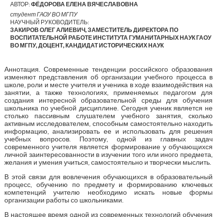
АВТОР:
ФЁДОРОВА ЕЛЕНА ВЯЧЕСЛАВОВНА
студент ГАОУ ВО МГПУ
НАУЧНЫЙ РУКОВОДИТЕЛЬ:
ЗАКИРОВ ОЛЕГ АЛИЕВИЧ, ЗАМЕСТИТЕЛЬ ДИРЕКТОРА ПО
ВОСПИТАТЕЛЬНОЙ РАБОТЕ ИНСТИТУТА ГУМАНИТАРНЫХ НАУК ГАОУ
ВО МГПУ, ДОЦЕНТ, КАНДИДАТ ИСТОРИЧЕСКИХ НАУК
Аннотация. Современные тенденции российского образования
изменяют представления об организации учебного процесса в
школе, роли и месте учителя и ученика в ходе взаимодействия на
занятии, а также технологиях, применяемых педагогом для
создания интересной образовательной среды для обучения
школьника по учебной дисциплине. Сегодня ученик является не
столько пассивным слушателем учебного занятия, сколько
активным исследователем, способным самостоятельно находить
информацию, анализировать ее и использовать для решения
учебных вопросов. Поэтому, одной из главных задач
современного учителя является формирование у обучающихся
личной заинтересованности в изучении того или иного предмета,
желания и умения учиться, самостоятельно и творчески мыслить.
В этой связи для вовлечения обучающихся в образовательный
процесс, обучению по предмету и формированию ключевых
компетенций учителю необходимо искать новые формы
организации работы со школьниками.
В настоящее время одной из современных технологий обучения