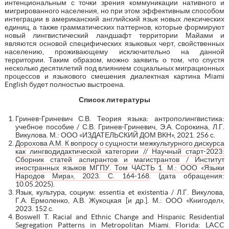
интенциональным с точки зрения коммуникации нативного и
мигрированного населения, но при этом эффективным способом
интеграции в американский английский язык новых лексических
единиц, а также грамматических паттернов, которые формируют
новый лингвистический ландшафт территории Майами и
являются основой специфических языковых черт, свойственных
населению, проживающему исключительно на данной
территории. Таким образом, можно заявить о том, что спустя
несколько десятилетий под влиянием социальных миграционных
процессов и языкового смешения диалектная картина Miami
English будет полностью выстроена.
Список
литературы
Гринев-Гриневич С.В. Теория языка: антрополингвистика:
учебное пособие / С.В. Гринев-Гриневич, Э.А. Сорокина, Л.Г.
Викулова. М.: ООО «ИЗДАТЕЛЬСКИЙ ДОМ ВКН», 2021. 256 с.
Дорохова А.М. К вопросу о сущности межкультурного дискурса
как лингводидактической категории // Научный старт-2023:
Сборник статей аспирантов и магистрантов / Институт
иностранных языков МГПУ. Том ЧАСТЬ 1. М.: ООО «Языки
Народов Мира», 2023. С. 164-168
. (дата обращения:
10.05.2025).
Язык, культура, социум: essentia et existentia / Л.Г. Викулова,
Г.А. Ермоленко, А.В. Жукоцкая [и др.]. М.: ООО «Книгодел»,
2023. 152 с.
Boswell T. Racial and Ethnic Change and Hispanic Residential
Segregation Patterns in Metropolitan Miami. Florida: LACC