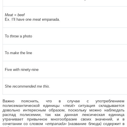
Meat = beef
Ex. I’ll have one
meat
empanada.
To
throw
a photo
To
make
the line
Five
with
ninety-nine
She
recommended me this
.
Важно пояснить, что в случае с употреблением
полисемантической единицы «
meat
»
ситуация складывается
довольно интересным образом, поскольку можно наблюдать
распад полисемии, так как данная лексическая единица
утрачивает привычное многообразие своих значений, и в
сочетании со словом «
empanada
»
(название блюда) содержит в