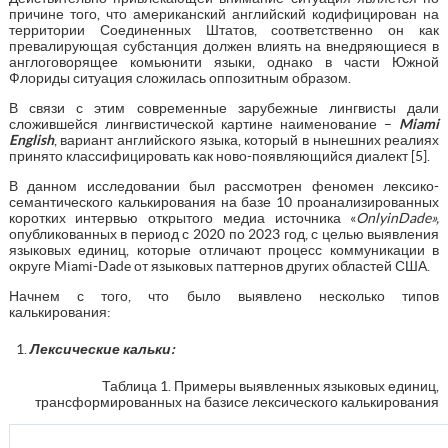
причине того, что американский английский кодифицирован на
территории Соединенных Штатов, соответственно он как
превалирующая субстанция должен влиять на внедряющиеся в
англоговорящее комьюнити языки, однако в части Южной
Флориды ситуация сложилась оппозитным образом.
В связи с этим современные зарубежные лингвисты дали
сложившейся лингвистической картине наименование –
Miami
English
, вариант английского языка, который в нынешних реалиях
принято классифицировать как ново-появляющийся диалект [5].
В данном исследовании был рассмотрен феномен лексико-
семантического калькирования на базе 10 проанализированных
коротких интервью открытого медиа источника «
OnlyinDade
»,
опубликованных в период с 2020 по 2023 год, с целью выявления
языковых единиц, которые отличают процесс коммуникации в
округе Miami-Dade от языковых паттернов других областей США.
Начнем с того, что было выявлено несколько типов
калькирования:
Лексические кальки
:
Таблица 1. Примеры выявленных языковых единиц,
трансформированных на базисе лексического калькирования