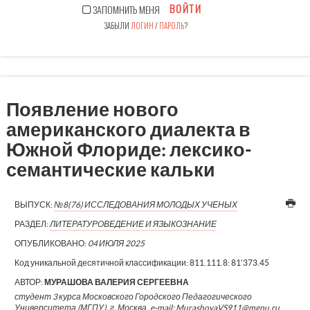
ВОЙТИ
ЗАПОМНИТЬ МЕНЯ
ЗАБЫЛИ
ЛОГИН
/
ПАРОЛЬ
?
Появление нового
американского диалекта в
Южной Флориде: лексико-
семантические кальки
ВЫПУСК:
№8(76) ИССЛЕДОВАНИЯ МОЛОДЫХ УЧЕНЫХ
РАЗДЕЛ:
ЛИТЕРАТУРОВЕДЕНИЕ И ЯЗЫКОЗНАНИЕ
ОПУБЛИКОВАНО:
04 ИЮЛЯ 2025
Код уникальной десятичной классификации:
811.111.8: 81'373.45
АВТОР:
МУРАШОВА ВАЛЕРИЯ СЕРГЕЕВНА
студент 3 курса Московского Городского Педагогического
Университета (МГПУ), г. Москва, e-mail: MurashovaVS911@mgpu.ru