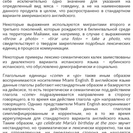
себе исключительно одно значение для указания на
определенный вид мяса – говядину, а не на наименование
данного продукта в целом, что распространено в стандартном
варианте американского английского.
Некоторые выражения используются мигрантами второго и
третьего поколений, которые рождаются в билингвальной среде
на территории Майами, как например, в случае с выражением
«
throw
a
photo
»
–
«
tirar
una
foto
» =
take
a
photo
, что
свидетельствует о твердом закреплении подобных лексических
единиц в процессе коммуникации.
Некоторые примеры лексико-семантических калек заимствованы
из диалектного варианта испанского языка – кубинского
испанского, что обусловлено демографически и социально.
Глагольные единицы «
come
» и «
go
»
также иным образом
воспринимаются носителями Miami English. В английском языке
данные глаголы работают нестандартным образом и базируются
на дейксисе, то есть теоретически и семантически под действием
глагола «
come
»
подразумевается направление в сторону
говорящего, в то время как действие глагола «
go
» направлено от
говорящего. Однако представители Miami English воспринимают
направленность действий данных глаголов
симплифицированным и корректным, но в то же время
иррегулярным для стандартного варианта английского языка.
Таким образом, «
go
celebrate
Maria
’
s
birthday
at
the
zoo
»
звучит
нестандартно, но грамматически и лексически корректно, так как
ни отправляющая, ни передающая сторона не находятся