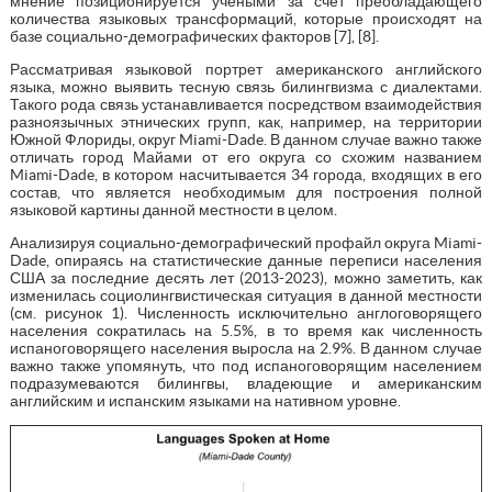
мнение позиционируется учеными за счет преобладающего
количества языковых трансформаций, которые происходят на
базе социально-демографических факторов [7], [8].
Рассматривая языковой портрет американского английского
языка, можно выявить тесную связь билингвизма с диалектами.
Такого рода связь устанавливается посредством взаимодействия
разноязычных этнических групп, как, например, на территории
Южной Флориды, округ Miami-Dade. В данном случае важно также
отличать город Майами от его округа со схожим названием
Miami-Dade, в котором насчитывается 34 города, входящих в его
состав, что является необходимым для построения полной
языковой картины данной местности в целом.
Анализируя социально-демографический профайл округа Miami-
Dade, опираясь на статистические данные переписи населения
США за последние десять лет (2013-2023), можно заметить, как
изменилась социолингвистическая ситуация в данной местности
(см. рисунок 1). Численность исключительно англоговорящего
населения сократилась на 5.5%, в то время как численность
испаноговорящего населения выросла на 2.9%. В данном случае
важно также упомянуть, что под испаноговорящим населением
подразумеваются билингвы, владеющие и американским
английским и испанским языками на нативном уровне.