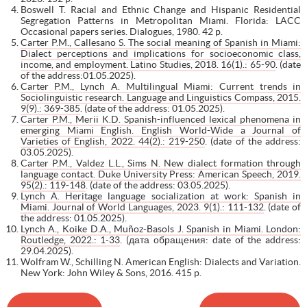
Boswell T. Racial and Ethnic Change and Hispanic Residential
Segregation Patterns in Metropolitan Miami. Florida: LACC
Occasional papers series. Dialogues, 1980. 42 p.
Carter P.M., Callesano S. The social meaning of Spanish in Miami:
Dialect perceptions and implications for socioeconomic class,
income, and employment. Latino Studies, 2018. 16(1).: 65-90
. (date
of the address:01.05.2025).
Carter P.M., Lynch A. Multilingual Miami: Current trends in
Sociolinguistic research. Language and Linguistics Compass, 2015.
9(9).: 369-385
. (date of the address: 01.05.2025).
Carter P.M., Merii K.D. Spanish-influenced lexical phenomena in
emerging Miami English. English World-Wide a Journal of
Varieties of English, 2022. 44(2).: 219-250
. (date of the address:
03.05.2025).
Carter P.M., Valdez L.L., Sims N. New dialect formation through
language contact. Duke University Press: American Speech, 2019.
95(2).: 119-148
. (date of the address: 03.05.2025).
Lynch A. Heritage language socialization at work: Spanish in
Miami. Journal of World Languages, 2023. 9(1).: 111-132
. (date of
the address: 01.05.2025).
Lynch A., Koike D.A., Muñoz-Basols J. Spanish in Miami. London:
Routledge, 2022.: 1-33
. (дата обращения: date of the address:
29.04.2025).
Wolfram W., Schilling N. American English: Dialects and Variation.
New York: John Wiley & Sons, 2016. 415 p.