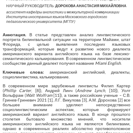
НАУЧНЫЙ РУКОВОДИТЕЛЬ:
ДОРОХОВА АНАСТАСИЯ МИХАЙЛОВНА
ассистент кафедры англистики и межкультурной коммуникации
Института иностранных языков Московского городского
педагогического университета (МГПУ)
Аннотация
.
В статье представлен анализ лингвистического
портрета билингвальной ситуации на территории Майами, штат
Флорида, с целью выявления последних языковых
трансформаций, которые ведут к развитию нового диалекта
американского варианта английского языка на базе лексико-
семантического калькирования. В современном лингвистическом
сообществе данный диалект получил название
Miami
English
.
Ключевые слова:
американский английский, диалекты,
социолингвистика, калькирование.
В современном мире зарубежные лингвисты Филип Картер
(
Phillip
Carter
, [8]), Андрей Линч (
Andrew
Lynch
, [10]), Уолт
Вольфрам (
Walt
Wolfram
[11]), а также российские ученые – С.В.
Гринев-Гриневич 2021 [1], Л.Г. Викулова [3], А.М. Дорохова [2] все
большее внимание уделяют непосредственно
социолингвистическим аспектам, которые формируют
американский вариант английского языка. В конце прошлого
столетия бытовало множество мнений, что носители
американского английского языка не являются билингвами,
однако в современных реалиях абсолютно противоположное