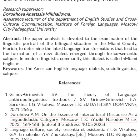
Research supervisor:
Dorokhova Anastasia Mikhailovna,
Assistance lecturer of the department of English Studies and Cross-
Cultural Communication, Institute of Foreign Languages, Moscow
City Pedagogical University
Abstract.
The paper analysis is devoted to the examination of the
linguistic portrait of the bilingual situation in the Miami County,
Florida, to determine the latest language transformations that lead to
the formation of a new dialect emerged through lexico-semantic
calques. In modern linguistic community, this dialect is called «Miami
English».
Keywords:
The American English language, dialects, sociolinguistics,
calques.
References
:
Grinev-Grinevich S.V. The Theory of Language:
anthropolinguistics: textbook / S.V. Grinev-Grinevich, E.A.
Sorokina, L.G. Vikulova. Moscow: LLC «IZDATEL’SKY DOM VKN»,
2021. 256 p.
Dorohova A.M. On the Essence of Intercultural Discourse As a
Linguodidactic Category. Moscow: LLC «Yaziki Narodov Mira»,
2023.: 164-168
. (date of the address: 10.05.2025).
Language, culture, society: essentia et existentia / L.G. Vikulova,
G.A. Ermolenko, A.V. Zhukotskaya [etc.]. Moscow: LLC «Knigodel»,
2023. 152 p.