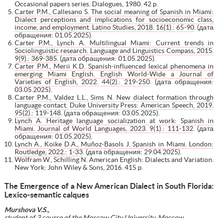
Occasional papers series. Dialogues, 1980. 42 p.
Carter P.M., Callesano S. The social meaning of Spanish in Miami:
Dialect perceptions and implications for socioeconomic class,
income, and employment. Latino Studies, 2018. 16(1).: 65-90
. (дата
обращения: 01.05.2025).
Carter P.M., Lynch A. Multilingual Miami: Current trends in
Sociolinguistic research. Language and Linguistics Compass, 2015.
9(9).: 369-385
. (дата обращения: 01.05.2025).
Carter P.M., Merii K.D. Spanish-influenced lexical phenomena in
emerging Miami English. English World-Wide a Journal of
Varieties of English, 2022. 44(2).: 219-250
. (дата обращения:
03.05.2025).
Carter P.M., Valdez L.L., Sims N. New dialect formation through
language contact. Duke University Press: American Speech, 2019.
95(2).: 119-148
. (дата обращения: 03.05.2025).
Lynch A. Heritage language socialization at work: Spanish in
Miami. Journal of World Languages, 2023. 9(1).: 111-132
. (дата
обращения: 01.05.2025).
Lynch A., Koike D.A., Muñoz-Basols J. Spanish in Miami. London:
Routledge, 2022.: 1-33
. (дата обращения: 29.04.2025).
Wolfram W., Schilling N. American English: Dialects and Variation.
New York: John Wiley & Sons, 2016. 415 p.
The Emergence of a New American Dialect in South Florida:
Lexico-semantic calques
Murshova V.S.,
student of 3 course of the Moscow City University, Moscow