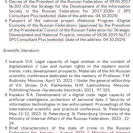
Decree of the President of the Russian Federation of 09.05.2017
№203 «On the Strategy for the Development of the Information
Society in the Russian Federation for 2017-2030» // SPS
Consultant Plus (website)
. (date of the address: 04.10.2024).
Passport of the national project «National Program «Digital
Economy of the Russian Federation» (approved by the Presidium
of the Presidential Council of the Russian Federation for Strategic
Development and National Projects, minutes of 04.06.2019 №7) //
SPS Consultant Plus (website)
. (date of the address: 04.10.2024).
Scientific literature:
Ivanyuk O.A. Legal capacity of legal entities in the context of
digitalization // Law and human rights in the modern world:
trends, risks, development prospects: Materials of the All-Russian
scientific conference dedicated to the memory of Professor F.M.
Rudinsky, Moscow, April 15, 2021 / Under the general editorship
of V.V. Stroev, D.A. Pashentsev, N.M. Ladnushkina. Moscow:
Publishing house «Saratovsky Istochnik», 2021.: 97-101.
Kazakov R.A. Development of a digital code: legal capacity of
artificial intelligence, protection of personal data // Security of
information technologies in law enforcement: Proceedings of the
international scientific and practical conference, St. Petersburg,
May 11-12, 2023. St. Petersburg: St. Petersburg University of the
Ministry of Internal Affairs of the Russian Federation, 2023.: 22-
24.
Brief characteristics of the state of crime in the Russian
Federation for January - August 2024 // Ministry of Internal