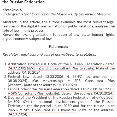
the Russian Federation
Sivenkov I.V.,
undergraduate of 1 course of the Moscow City University, Moscow
Abstract
. In the article, the author examines the most relevant legal
features of the digital transformation of public relations, analyzes the
role of law in this process.
Keywords
: law, digitalization, function of law, state, human rights,
digital economy, subject of law.
References
:
Regulatory legal acts and acts of normative interpretation:
Arbitration Procedural Code of the Russian Federation» dated
24.07.2002 №95-FZ // SPS Consultant Plus (website)
. (date of the
address: 04.10.2024).
Federal Law dated 13.03.2006 №38-FZ (as amended on
08.08.2024) «On Advertising» // SPS Consultant Plus
(website)
. (date of the address: 04.10.2024).
Labor Code of the Russian Federation dated 30.12.2001 №197-FZ
// SPS Consultant Plus (website)
. (date of the address: 04.10.2024).
Decree of the President of the Russian Federation of 07.05.2024
№309 «On the national development goals of the Russian
Federation for the period up to 2030 and for the future up to
2036» // SPS Consultant Plus (website)
. (date of the address:
04.10.2024).