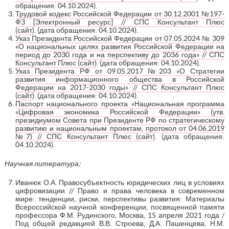
обращения: 04.10.2024).
Трудовой кодекс Российской Федерации от 30.12.2001 №197-
ФЗ [Электронный ресурс] // СПС Консультант Плюс
(сайт)
. (дата обращения: 04.10.2024).
Указ Президента Российской Федерации от 07.05.2024 № 309
«О национальных целях развития Российской Федерации на
период до 2030 года и на перспективу до 2036 года» // СПС
Консультант Плюс (сайт)
. (дата обращения: 04.10.2024).
Указ Президента РФ от 09.05.2017 №203 «О Стратегии
развития информационного общества в Российской
Федерации на 2017-2030 годы» // СПС Консультант Плюс
(сайт)
. (дата обращения: 04.10.2024).
Паспорт национального проекта «Национальная программа
«Цифровая экономика Российской Федерации» (утв.
президиумом Совета при Президенте РФ по стратегическому
развитию и национальным проектам, протокол от 04.06.2019
№7) // СПС Консультант Плюс (сайт)
. (дата обращения:
04.10.2024).
Научная литература:
Иванюк О.А. Правосубъектность юридических лиц в условиях
цифровизации // Право и права человека в современном
мире: тенденции, риски, перспективы развития: Материалы
Всероссийской научной конференции, посвященной памяти
профессора Ф.М. Рудинского, Москва, 15 апреля 2021 года /
Под общей редакцией В.В. Строева, Д.А. Пашенцева, Н.М.