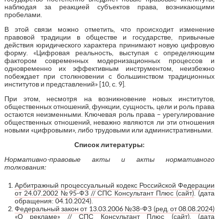
наблюдая за реакцией субъектов права, возникающими
пробелами.
В этой связи можно отметить, что происходит изменение
правовой традиции в обществе и государстве, привычные
действия юридического характера принимают новую цифровую
форму. «Цифровая реальность, выступая с определяющим
фактором современных модернизационных процессов и
одновременно их эффективным инструментом, неизбежно
побеждает при столкновении с большинством традиционных
институтов и представлений» [10, с. 9].
При этом, несмотря на возникновение новых институтов,
общественных отношений, функции, сущность, цели и роль права
остаются неизменными. Ключевая роль права – урегулирование
общественных отношений, неважно являются ли эти отношения
новыми «цифровыми», либо трудовыми или административными.
Список литературы:
Нормативно-правовые акты и акты нормативного
толкования:
Арбитражный процессуальный кодекс Российской Федерации
от 24.07.2002 №95-ФЗ // СПС Консультант Плюс (сайт)
. (дата
обращения: 04.10.2024).
Федеральный закон от 13.03.2006 №38-ФЗ (ред. от 08.08.2024)
«О рекламе» // СПС Консультант Плюс (сайт)
. (дата