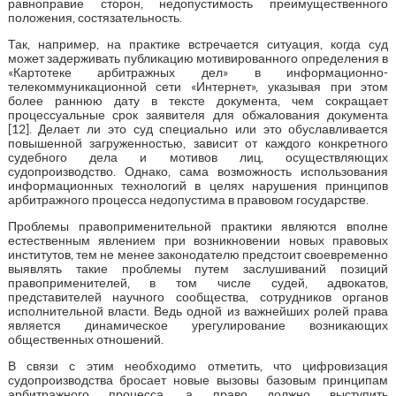
равноправие сторон, недопустимость преимущественного
положения, состязательность.
Так, например, на практике встречается ситуация, когда суд
может задерживать публикацию мотивированного определения в
«Картотеке арбитражных дел» в информационно-
телекоммуникационной сети «Интернет», указывая при этом
более раннюю дату в тексте документа, чем сокращает
процессуальные срок заявителя для обжалования документа
[12]. Делает ли это суд специально или это обуславливается
повышенной загруженностью, зависит от каждого конкретного
судебного дела и мотивов лиц, осуществляющих
судопроизводство. Однако, сама возможность использования
информационных технологий в целях нарушения принципов
арбитражного процесса недопустима в правовом государстве.
Проблемы правоприменительной практики являются вполне
естественным явлением при возникновении новых правовых
институтов, тем не менее законодателю предстоит своевременно
выявлять такие проблемы путем заслушиваний позиций
правоприменителей, в том числе судей, адвокатов,
представителей научного сообщества, сотрудников органов
исполнительной власти. Ведь одной из важнейших ролей права
является динамическое урегулирование возникающих
общественных отношений.
В связи с этим необходимо отметить, что цифровизация
судопроизводства бросает новые вызовы базовым принципам
арбитражного процесса, а право должно выступить