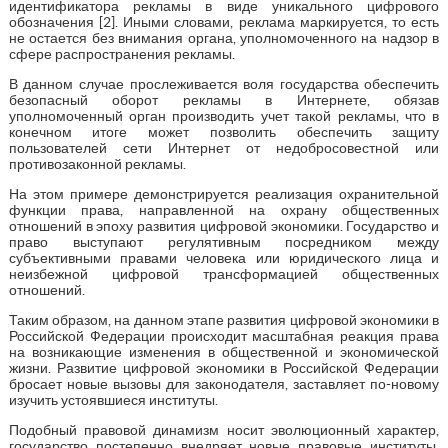
идентификатора рекламы в виде уникального цифрового
обозначения [2]. Иными словами, реклама маркируется, то есть
не остается без внимания органа, уполномоченного на надзор в
сфере распространения рекламы.
В данном случае прослеживается воля государства обеспечить
безопасный оборот рекламы в Интернете, обязав
уполномоченный орган производить учет такой рекламы, что в
конечном итоге может позволить обеспечить защиту
пользователей сети Интернет от недобросовестной или
противозаконной рекламы.
На этом примере демонстрируется реализация охранительной
функции права, направленной на охрану общественных
отношений в эпоху развития цифровой экономики. Государство и
право выступают регулятивным посредником между
субъективными правами человека или юридического лица и
неизбежной цифровой трансформацией общественных
отношений.
Таким образом, на данном этапе развития цифровой экономики в
Российской Федерации происходит масштабная реакция права
на возникающие изменения в общественной и экономической
жизни. Развитие цифровой экономики в Российской Федерации
бросает новые вызовы для законодателя, заставляет по-новому
изучить устоявшиеся институты.
Подобный правовой динамизм носит эволюционный характер,
государство постепенно внедряет новые правовые институты,