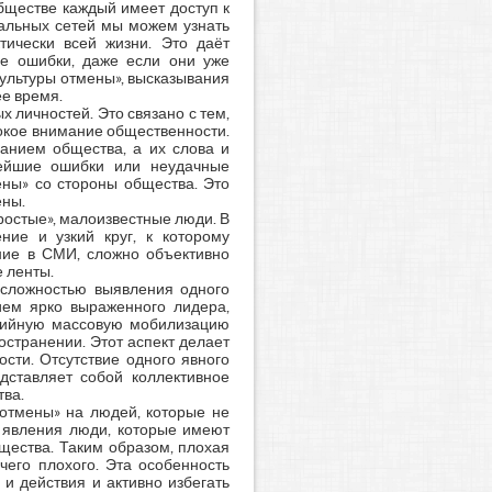
ществе каждый имеет доступ к
альных сетей мы можем узнать
тически всей жизни. Это даёт
е ошибки, даже если они уже
культуры отмены», высказывания
ее время.
 личностей. Это связано с тем,
рокое внимание общественности.
анием общества, а их слова и
лейшие ошибки или неудачные
ены» со стороны общества. Это
ены.
простые», малоизвестные люди. В
ние и узкий круг, к которому
ние в СМИ, сложно объективно
е ленты.
 сложностью выявления одного
ием ярко выраженного лидера,
ихийную массовую мобилизацию
остранении. Этот аспект делает
сти. Отсутствие одного явного
дставляет собой коллективное
тва.
отмены» на людей, которые не
о явления люди, которые имеют
щества. Таким образом, плохая
чего плохого. Эта особенность
и действия и активно избегать