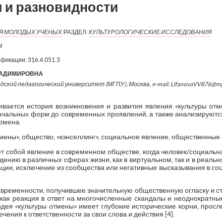
 и разновидности
ИЯ МОЛОДЫХ УЧЕНЫХ
РАЗДЕЛ:
КУЛЬТУРОЛОГИЧЕСКИЕ ИССЛЕДОВАНИЯ
4
ификации:
316.4.051.3
ЛАДИМИРОВНА
одской педагогический университет (МГПУ), Москва, e-mail: LifanovaVV876@m
ивается история возникновения и развития явления «культуры от
ачальных форм до современных проявлений, а также анализируютс
омена.
мены», общество, «кэнселлинг», социальное явление, общественные
ет собой явление в современном обществе, когда человек/социальн
дению в различных сферах жизни, как в виртуальном, так и в реальн
тации, исключение из сообщества или негативные высказывания в с
овременности, получившее значительную общественную огласку и с
 как реакция в ответ на многочисленные скандалы и неоднократ
идея «культуры отмены» имеет глубокие исторические корни, прос
чения к ответственности за свои слова и действия [4].