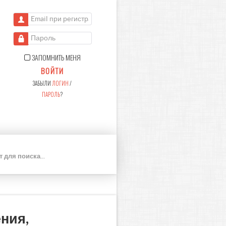
Email при регистрации
Пароль
ЗАПОМНИТЬ МЕНЯ
ВОЙТИ
ЗАБЫЛИ
ЛОГИН
/
ПАРОЛЬ
?
П
О
И
С
К
ния,