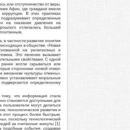
сь или отступничество от веры.
теме Афин, где граждане имели
коррупции. В этих практиках
н подразумевает определенные
лен на оказание давления на
прошлого отличались большей
спонтанным.
 в частности развитие понятия
роисходящих в обществе. «Новая
снованной на религиозных и
ловека. Это явление вызывает
цательными свойствами. С одной
е ранее могли скрываться или
орые сторонники «новой этики»
ик механизм «культуры отмены»,
еявно устанавливает моральные
, подвергаются определенному
 тому, что информация стала
нно становятся доступными для
 пользователи могут делиться
м, технологическое развитие и
 этот процесс более быстрым,
ы», поскольку технологический
юдей за считанные минуты [1].
 подобные события, создавая