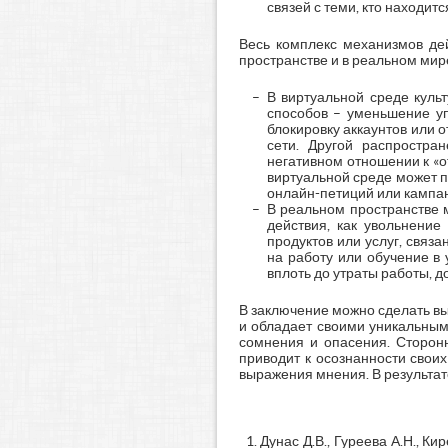
связей с теми, кто находит
Весь комплекс механизмов дей
пространстве и в реальном мир
В виртуальной среде куль
способов – уменьшение уп
блокировку аккаунтов или о
сети. Другой распростр
негативном отношении к «о
виртуальной среде может п
онлайн-петиций или кампан
В реальном пространстве м
действия, как увольнени
продуктов или услуг, связ
на работу или обучение в
вплоть до утраты работы, д
В заключение можно сделать вы
и обладает своими уникальным
сомнения и опасения. Сторонн
приводит к осознанности свои
выражения мнения. В результа
Дунас Д.В., Гуреева А.Н., 