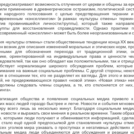
редусматривают возможность отлучения от церкви и общины за ере
ли применение в древнегреческом остракизме, политической сис
ем народного голосования с целью предотвращения тирании и 
овременным «кэнселлингом» (в рамках «культуры отмены» терми
тив провинившейся личности/группы), который также направ
ппы для восстановления справедливости. Однако практики 
 современный «кэнселлинг» может быть более неорганизованным и 
я «культуры отмены» стали общественные тенденции конца XX века,
мин возник для описания изменений моральных и этических норм, п
еными для обозначения перехода от традиционной этики, о
этике, ориентированной на индивидуальные права и ценности че
дователей, так как оно обладает как положительными, так и отри
обствует нормализации широкого обсуждения проблем, которы
нимание на важные социальные проблемы. С другой стороны, некот
 в отношении тех, кто не разделяет их взгляды. Для этого и возн
, не придерживающихся правил «новой этики». «Новая этика» н
должны следовать члены социума, а те, кто отклоняется от них
инга».
матизация общества и появление социальных медиа привело к
их масс людей гораздо быстрее и легче. Новости и события мгнове
ру всего лишь за несколько минут. Благодаря социальным медиа
новости и выражать свои мнения в реальном времени. Таким образо
ы, которыми люди получают и обмениваются информацией, сделав
стало ещё одной предпосылкой для становления «культуры отмен
сех уголков мира узнавать о проступках и негативных действиях л
альным медиа люди объединяются для обсуждения и реакции на