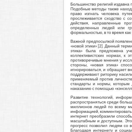
Большинство религий издавна п
Подобные методы также находи
право изгнать человека пут
прослеживается сходство с с
действия, направленные про
определенных людей или гру
формальностью, в то время как
Важной предпосылкой появлени
«новой этики» [2]. Данный тер
этика» была предложена уч
коллективистских нормах, к 
противоречивые мнения у иссле
стороны, «новая этика» спос
игнорироваться, и обращает в
поддерживают риторику насилия
применяемый против личностей
стандарты и нормы, которым 
наказанию с помощью «кэнселл
Развитие технологий, инфор
распространяться среди больш
миллионов людей по всему ми
информацией, комментировать 
интернет преобразили способ
масштабным и доступным. Это 
прогресс позволил людям со в
Благодаря интернету и соци