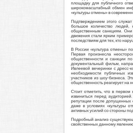
площадку для публичного отв
широкомасштабный обмен инф
«культуры отмены» в современн
Подтверждением этого служат 
большое количество людей, 
общественным санкциям. Они 
движения стали ярким примеро
последствиям для тех, кто нар
В России «культура отмены» п
Первая произнесла неосторо
общественности и санкции по
документальный фильм, напра
Ивлеевой вечеринки с дресс-к
необходимости публичных из
участников из шоу-бизнеса. Э
общественность реагирует на н
Стоит отметить, что в первом
извиниться перед аудиторией.
репутации после допущенных о
даже в условиях «культуры о
активных усилий со стороны по
Подробный анализ существующи
свойственных данному явлению.