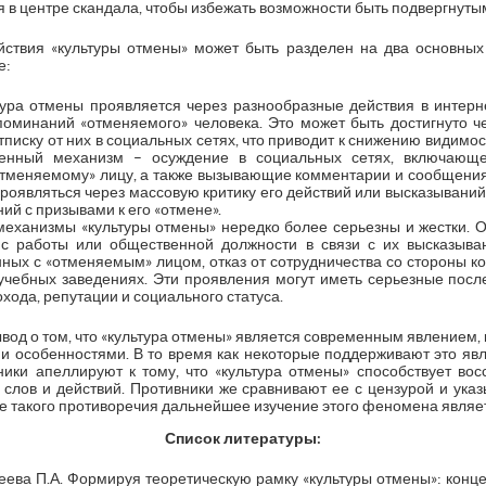
ся в центре скандала, чтобы избежать возможности быть подвергнуты
ствия «культуры отмены» может быть разделен на два основных
е:
тура отмены проявляется через разнообразные действия в интерне
оминаний «отменяемого» человека. Это может быть достигнуто ч
тписку от них в социальных сетях, что приводит к снижению видимо
аненный механизм – осуждение в социальных сетях, включающ
тменяемому» лицу, а также вызывающие комментарии и сообщения. 
роявляться через массовую критику его действий или высказываний
ий с призывами к его «отмене».
еханизмы «культуры отмены» нередко более серьезны и жестки. Он
е с работы или общественной должности в связи с их высказыва
анных с «отменяемым» лицом, отказ от сотрудничества со стороны ко
 учебных заведениях. Эти проявления могут иметь серьезные посл
охода, репутации и социального статуса.
вод о том, что «культура отмены» является современным явлением,
и особенностями. В то время как некоторые поддерживают это явл
ики апеллируют к тому, что «культура отмены» способствует во
х слов и действий. Противники же сравнивают ее с цензурой и ука
те такого противоречия дальнейшее изучение этого феномена явля
Список литературы:
Киреева П.А. Формируя теоретическую рамку «культуры отмены»: конц