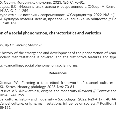
У. Серия: История, филология. 2023. №6. С. 70-81.
Ярцева В.С. «Новая этика», истоки и современность (Обзор) // Кон
, №2A. С. 241-259.
ьтура отмены: история и современность // Социодиггер. 2022. №3-4(17)
И. Культура отмены: истоки, проявления, влияние на общество //
С. 148-161.
on of a social phenomenon, characteristics and varieties
w City University, Moscow
e history of the emergence and development of the phenomenon of «cance
modern manifestations is covered, and the distinctive features and ty
ty, «cancelling», social phenomenon, social norms.
References:
ireeva P.A. Forming a theoretical framework of «cancel culture»:
NSU. Series: History, philology. 2023. №6: 70-81.
rtseva V.S. «New ethics», origins and modernity (Review) // Context and
 №2A.: 241-259.
el culture: history and modernity // Sociodigger. 2022. №3-4(17).: 40-44
 Cancel culture: origins, manifestations, influence on society // Position
48-161.