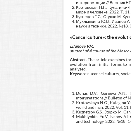
интерпретации // Вестник НГ
Кротовская Н.Г., Кулагина-
мире и человеке. 2022. Т. 11
Кузнецов Г.С., Ступко М. Кул
Мухлынкина Ю.В., Иванов А.
науки и техники. 2022. №18. 
«Cancel culture»: the evoluti
Lifanova V.V.,
student of 4 course of the Mosco
Abstract.
The article examines th
evolution from initial forms to 
analyzed.
Keywords:
«cancel culture», socie
Dunas D.V., Gureeva A.N., K
interpretations // Bulletin of 
Krotovskaya N.G., Kulagina-Ya
world and man. 2022. Vol. 11,
Kuznetsov G.S., Stupko M. Canc
Mukhlynkin, Yu.V., Ivanov A.I.
and technology. 2022. №18: 1