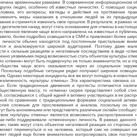
раничена временными рамками. В современном информационном об
ругих людях, особенно об известных личностях. С помощью соци
овека, его интересы, взгляды и действия на протяжении прак
рименять меры наказания в отношении людей за их предыдущи
зание и стремятся изменить свое прошлое. В результате, в рамках «
 десятилетия назад, могут стать основанием для отмены в настоящ
ественное явление чаще всего направлена на известных и публичных
правило, более подробно освещается в СМИ и привлекает более ши
е личности обычно находятся под постоянным пристальным вним
ются и анализируются широкой аудиторией. Поэтому даже ма
сти к сильным реакциям и негативным последствиям в виде «отм
енно уязвимыми перед возможностью стать объектом культуры отм
то «отмене» могут быть подвергнуты не только знаменитости, но и «
общества чаще всего оказывается через их социальное окруже
. Поскольку подобные ситуации редко получают широкое освеще
аев. Однако некоторые инциденты все же могут попадать в новостны
зличенность «культуры отмены». Эта характеристика связана со
ы». Если традиционные движения и протесты отличаются налич
общественную массу, то «отмена» скорее представляет собой ст
, согласившихся с общей идеей и активно участвующих в ее распр
ьной по сравнению с традиционными формами социальной активно
олее сложным для прослеживания и анализа, поскольку он пре
огут быть анонимными или представлять различные онлайн-сообщес
вом «культуры отмены» является возможность распространения «
как-либо поддерживали «отмененную» личность. В рамках данног
», также могут стать объектом негативной реакции со стороны об
может перекинуться и на человека, который сам не совершал ни
ляет людей еще более внимательно контролировать свои поступки 