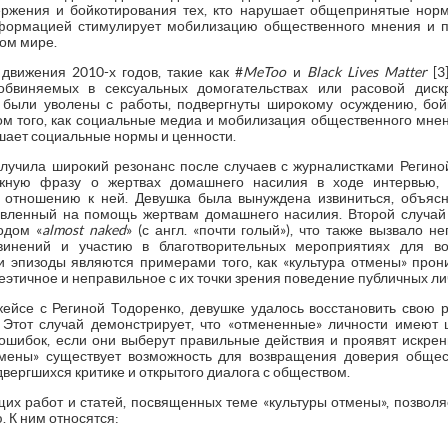
ержения и бойкотирования тех, кто нарушает общепринятые норм
ормацией стимулирует мобилизацию общественного мнения и п
ом мире.
движения 2010-х годов, такие как #
MeToo
и
Black Lives Matter
[3
обвиняемых в сексуальных домогательствах или расовой диск
были уволены с работы, подвергнуты широкому осуждению, бойк
м того, как социальные медиа и мобилизация общественного мнен
ушает социальные нормы и ценности.
олучила широкий резонанс после случаев с журналистками Регино
жную фразу о жертвах домашнего насилия в ходе интервью,
 отношению к ней. Девушка была вынуждена извиниться, объясни
вленный на помощь жертвам домашнего насилия. Второй случай 
одом «
almost
naked
» (с англ. «почти голый»), что также вызвало н
винений и участию в благотворительных мероприятиях для во
ти эпизоды являются примерами того, как «культура отмены» прон
еэтичное и неправильное с их точки зрения поведение публичных ли
 кейсе с Региной Тодоренко, девушке удалось восстановить свою 
 Этот случай демонстрирует, что «отмененные» личности имеют
шибок, если они выберут правильные действия и проявят искрен
тмены» существует возможность для возвращения доверия общест
двергшихся критике и открытого диалога с обществом.
х работ и статей, посвященных теме «культуры отмены», позволяе
 К ним относятся: