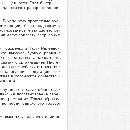
ы и ценности. Этот быстрый и
оддерживает распространение
]. В ходе этих протестных волн
риминации, были подвергнуты
отировались и так далее. Эти
ия могут привести к серьезным
й Тодоренко и Насти Ивлеевой.
 что вызвало бурную реакцию
ть свои слова, а также снять
связан с организацией Настей
егодование публики и привело к
сстановления репутации всех
икает в российское общество и
чностей.
репутацию в глазах общества и
 шанс на восстановление своей
нее раскаяние. Таким образом,
венности, однако это требует
т выделить ряд характеристик,