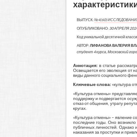
характеристики
ВЫПУСК:
№4(60) ИССЛЕДОВАН
ОПУБЛИКОВАНО:
30 АПРЕЛЯ 202
Код уникальной десятичной класс
АВТОР:
ЛИФАНОВА ВАЛЕРИЯ В
студент 4 курса, Московский гор
Аннотация:
в статье рассматр
Освещается его эволюция от н
виды данного социального фен
Ключевые слова:
«культура от
«Культура отмены» представля
поддержку и подвергается осуж
отказ от общения, утрату репу
кругах.
«Культура отмены» – явление с
последние годы. Оно возникло
публичных личностей. Однако 
наказания за проступки и привле