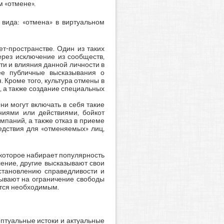
м «отмене».
 вида: «отмена» в виртуальном
т-пространстве. Один из таких
ерез исключение из сообществ,
сти и влияния данной личности в
ее публичные высказывания о
Кроме того, культура отмены в
, а также создание специальных
и могут включать в себя такие
ниями или действиями, бойкот
мпаний, а также отказ в приеме
едствия для «отменяемых» лиц,
 которое набирает популярность
ение, другие высказывают свои
сстановлению справедливости и
зывают на ограничение свободы
ется необходимым.
ептуальные истоки и актуальные