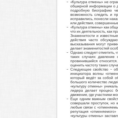
«Культура отмены» не ог
обширной информации о д
подробную биографию чел
возможность следить и п
исправились, понесли нака
или действия, совершенные
«Культура отмены» как общ
что их деятельность, как 
Знаменитости и известны
действия часто обсужда
высказывания могут приве
делает знаменитостей особ
Однако следует отметить, ч
таких случаях давление 
провинившийся относится
оценить частоту таких случ
Следующее свойство – обе
инициатора волны «отмен
который ведёт за собой 
большого количество людей
«культуру отмены» уникал
лидера делает процесс б
движение, где участники м
Еще одним важным свойст
совершали проступок, но 
любые связи с «отменяемым
репутация «отменяемого» 
«культуры отмены» застав