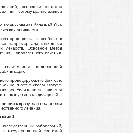
леваний, основным остается
еваний. Поэтому крайне важной
ю возникновения болезней. Она
ической активности.
акторов риска, способных в
тся, например, адаптационный
ых лекарств. Основной метод
ения, направленного лечения.
х возможности полноценной
реабилитацию.
нного провоцирующего фактора.
как не знает о своём статусе.
ивающих. Если пациент является
и, вплоть до инвалидизации [3].
ащении к врачу, для постановки
чественного лечения.
леваний
наследственных заболеваний,
я с государственной системой