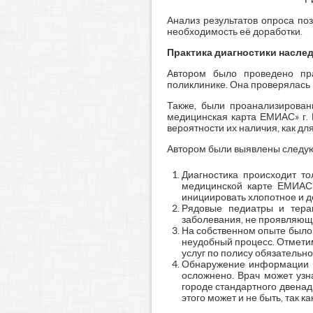
Анализ результатов опроса по
необходимость её доработки.
Практика диагностики наслед
Автором было проведено пра
поликлинике. Она проверялась 
Также, были проанализирован
медицинская карта ЕМИАС» г. 
вероятности их наличия, как для
Автором были выявлены следу
Диагностика происходит т
медицинской карте ЕМИАС 
инициировать хлопотное и 
Рядовые педиатры и тера
заболевания, не проявляющ
На собственном опыте было 
неудобный процесс. Отметим,
услуг по полису обязательн
Обнаружение информации о
осложнено. Врач может узн
городе стандартного двенад
этого может и не быть, так 