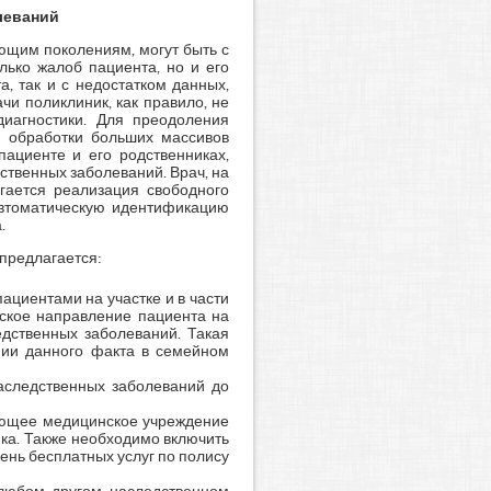
леваний
ющим поколениям, могут быть с
лько жалоб пациента, но и его
, так и с недостатком данных,
чи поликлиник, как правило, не
диагностики. Для преодоления
й обработки больших массивов
ациенте и его родственниках,
твенных заболеваний. Врач, на
гается реализация свободного
автоматическую идентификацию
.
предлагается:
пациентами на участке и в части
ское направление пациента на
дственных заболеваний. Такая
ании данного факта в семейном
следственных заболеваний до
вующее медицинское учреждение
ка. Также необходимо включить
ень бесплатных услуг по полису