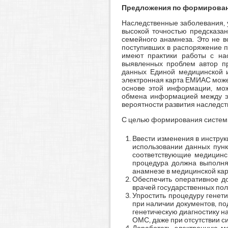
Предложения по формирован
Наследственные заболевания, 
высокой точностью предсказан
семейного анамнеза. Это не в
поступивших в распоряжение пр
имеют практики работы с нас
выявленных проблем автор пр
данных Единой медицинской и
электронная карта ЕМИАС може
основе этой информации, мож
обмена информацией между эл
вероятности развития наследств
С целью формирования системы
Ввести изменения в инструкц
использовании данных пунк
соответствующие медицинск
процедура должна выполнят
анамнезе в медицинской ка
Обеспечить оперативное д
врачей государственных пол
Упростить процедуру генет
при наличии документов, п
генетическую диагностику н
ОМС, даже при отсутствии с