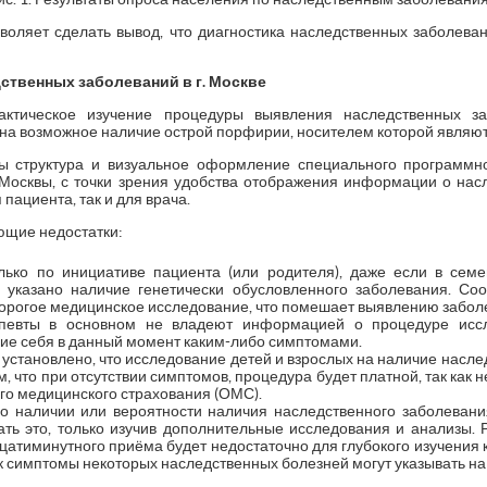
зволяет сделать вывод, что диагностика наследственных заболеван
ственных заболеваний в г. Москве
ктическое изучение процедуры выявления наследственных за
на возможное наличие острой порфирии, носителем которой являют
ы структура и визуальное оформление специального программн
Москвы, с точки зрения удобства отображения информации о нас
 пациента, так и для врача.
ющие недостатки:
олько по инициативе пациента (или родителя), даже если в сем
указано наличие генетически обусловленного заболевания. Соот
дорогое медицинское исследование, что помешает выявлению забол
певты в основном не владеют информацией о процедуре иссл
ие себя в данный момент каким-либо симптомами.
установлено, что исследование детей и взрослых на наличие насле
 что при отсутствии симптомов, процедура будет платной, так как 
ого медицинского страхования (ОМС).
 наличии или вероятности наличия наследственного заболеван
ать это, только изучив дополнительные исследования и анализы. 
цатиминутного приёма будет недостаточно для глубокого изучения
как симптомы некоторых наследственных болезней могут указывать на