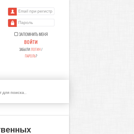
Email при регистрации
Пароль
ЗАПОМНИТЬ МЕНЯ
ВОЙТИ
ЗАБЫЛИ
ЛОГИН
/
ПАРОЛЬ
?
П
О
И
С
К
твенных