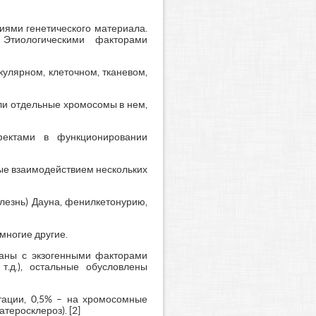
иями генетического материала.
Этиологическими факторами
улярном, клеточном, тканевом,
ли отдельные хромосомы в нем,
фектами в функционировании
ые взаимодействием нескольких
лезнь) Дауна, фенилкетонурию,
многие другие.
заны с экзогенными факторами
.д.), остальные обусловлены
тации, 0,5% – на хромосомные
теросклероз). [2]