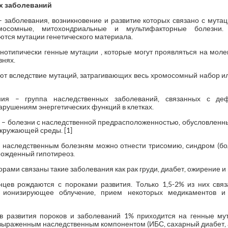
х заболеваний
 заболевания, возникновение и развитие которых связано с мутац
мосомные, митохондриальные и мультифакторные болезни. 
ются мутации генетического материала.
отипически генные мутации , которые могут проявляться на молек
внях.
т вследствие мутаций, затрагивающих весь хромосомный набор и
ния – группа наследственных заболеваний, связанных с де
рушениям энергетических функций в клетках.
– болезни с наследственной предрасположенностью, обусловленн
окружающей среды. [1]
наследственным болезням можно отнести трисомию, синдром (бо
рожденный гипотиреоз.
рами связаны такие заболевания как рак груди, диабет, ожирение и 
цев рождаются с пороками развития. Только 1,5-2% из них свя
 ионизирующее облучение, прием некоторых медикаментов и т
ов развития пороков и заболеваний 1% приходится на генные му
с выраженным наследственным компонентом (ИБС, сахарный диабет, а