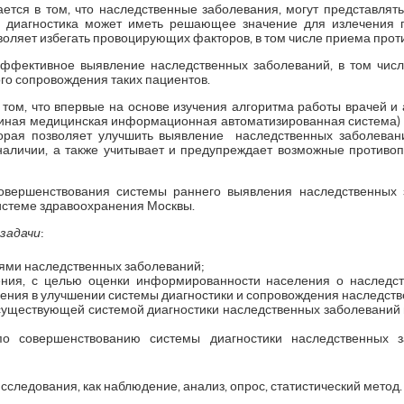
ется в том, что наследственные заболевания, могут представлять
я диагностика может иметь решающее значение для излечения па
оляет избегать провоцирующих факторов, в том числе приема прот
ффективное выявление наследственных заболеваний, в том числе
го сопровождения таких пациентов.
том, что впервые на основе изучения алгоритма работы врачей и 
ная медицинская информационная автоматизированная система) г
торая позволяет улучшить выявление наследственных заболева
наличии, а также учитывает и предупреждает возможные противо
овершенствования системы раннего выявления наследственных 
истеме здравоохранения Москвы.
задачи
:
ями наследственных заболеваний;
ния, с целью оценки информированности населения о наследст
ления в улучшении системы диагностики и сопровождения наследст
существующей системой диагностики наследственных заболеваний и
по совершенствованию системы диагностики наследственных 
следования, как наблюдение, анализ, опрос, статистический метод.