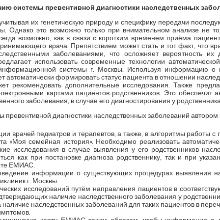
ию системы превентивной диагностики наследственных забо
учитывая их генетическую природу и специфику передачи последу
ы. Однако это возможно только при внимательном анализе не то
сегда возможно, как в связи с коротким временем приёма пациента
инимающего врача. Препятствием может стать и тот факт, что вра
ледственными заболеваниями, что осложняет вероятность их 
едлагает использовать современные технологии автоматическо
нформационной системы г. Москвы. Используя информацию о п
т автоматически формировать статус пациента в отношении наследс
ет рекомендовать дополнительные исследования. Также предла
ектронными картами пациентов-родственников. Это обеспечит 
енного заболевания, в случае его диагностирования у родственника
 превентивной диагностики наследственных заболеваний автором 
ии врачей педиатров и терапевтов, а также, в алгоритмы работы с 
та «Моя семейная история». Необходимо реализовать автоматиче
ие исследования в случае выявления у его родственников насле
ься как при постановке диагноза родственнику, так и при указ
рте ЕМИАС.
оведение информации о существующих процедурах выявления на
иклиник г. Москвы.
ических исследований путём направления пациентов в соответст
одтверждающих наличие наследственного заболевания у родственни
а наличие наследственных заболеваний для таких пациентов в переч
имптомов.