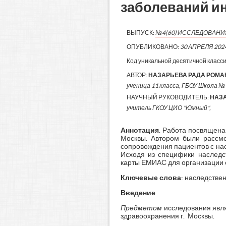
заболеваний и
ВЫПУСК:
№4(60) ИССЛЕДОВАН
ОПУБЛИКОВАНО:
30 АПРЕЛЯ 202
Код уникальной десятичной класс
АВТОР:
НАЗАРЬЕВА РАДА РОМ
ученица 11 класса, ГБОУ Школа № 94
НАУЧНЫЙ РУКОВОДИТЕЛЬ:
НАЗ
учитель ГКОУ ЦИО "Южный",
Аннотация
. Работа посвящена
Москвы. Автором были рассмо
сопровождения пациентов с на
Исходя из специфики наследс
карты ЕМИАС для организации 
Ключевые слова
: наследстве
Введение
Предметом
исследования явля
здравоохранения г. Москвы.