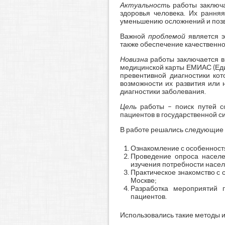
Актуальность
работы заключа
здоровья человека. Их рання
уменьшению осложнений и позв
Важной
проблемой
является э
также обеспечение качественно
Новизна
работы заключается в 
медицинской карты ЕМИАС (Еди
превентивной диагностики ко
возможности их развития или 
диагностики заболевания.
Цель
работы – поиск путей с
пациентов в государственной с
В работе решались следующие
Ознакомление с особенност
Проведение опроса населе
изучения потребности насе
Практическое знакомство с 
Москве;
Разработка мероприятий 
пациентов.
Использовались такие методы ис