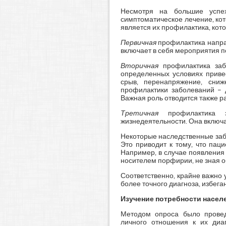
Несмотря на большие успех
симптоматическое лечение, ко
является их профилактика, кот
Первичная
профилактика напра
включает в себя мероприятия п
Вторичная
профилактика заб
определенных условиях приве
срыв, перенапряжение, сниж
профилактики заболеваний – 
Важная роль отводится также 
Третичная
профилактика 
жизнедеятельности. Она включа
Некоторые наследственные заб
Это приводит к тому, что пац
Например, в случае появления 
носителем порфирии, не зная об
Соответственно, крайне важно 
более точного диагноза, избег
Изучение потребности насел
Методом опроса было провед
личного отношения к их диаг