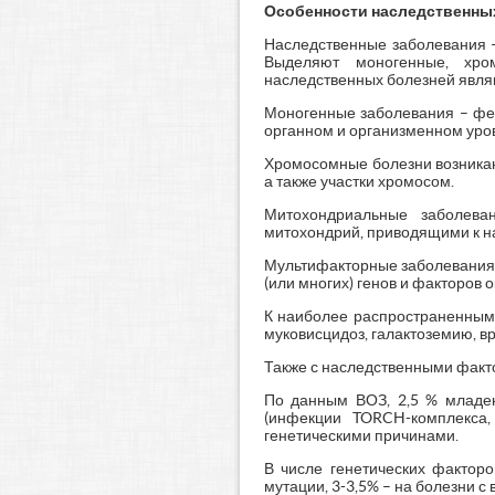
Особенности наследственны
Наследственные заболевания –
Выделяют моногенные, хро
наследственных болезней явля
Моногенные заболевания – фен
органном и организменном уро
Хромосомные болезни возникаю
а также участки хромосом.
Митохондриальные заболева
митохондрий, приводящими к на
Мультифакторные заболевания 
(или многих) генов и факторов 
К наиболее распространенным 
муковисцидоз, галактоземию, в
Также с наследственными факто
По данным ВОЗ, 2,5 % младен
(инфекции TORCH-комплекса,
генетическими причинами.
В числе генетических фактор
мутации, 3-3,5% – на болезни 