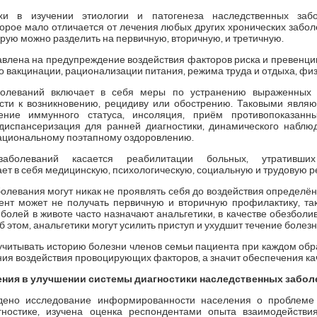
и в изучении этиологии и патогенеза наследственных забо
торое мало отличается от лечения любых других хронических забол
орую можно разделить на первичную, вторичную, и третичную.
влена на предупреждение воздействия факторов риска и превенци
о вакцинации, рационализации питания, режима труда и отдыха, физ
олеваний включает в себя меры по устранению выраженных ф
сти к возникновению, рецидиву или обострению. Таковыми являю
ение иммунного статуса, инсоляция, приём противопоказанн
диспансеризация для ранней диагностики, динамического наблюд
рациональному поэтапному оздоровлению.
заболеваний касается реабилитации больных, утративши
ет в себя медицинскую, психологическую, социальную и трудовую 
олевания могут никак не проявлять себя до воздействия определё
иент может не получать первичную и вторичную профилактику, так 
болей в животе часто назначают анальгетики, в качестве обезбол
 этом, анальгетики могут усилить приступ и ухудшит течение болезн
учитывать историю болезни членов семьи пациента при каждом обр
ания воздействия провоцирующих факторов, а значит обеспечения ка
ения в улучшении системы диагностики наследственных забо
ено исследование информированности населения о проблеме 
ностике, изучена оценка респондентами опыта взаимодействи