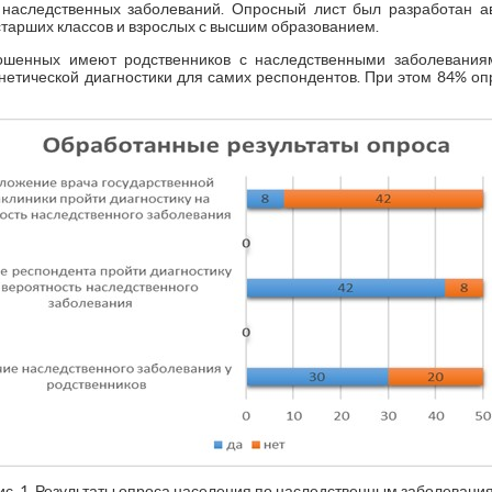
наследственных заболеваний. Опросный лист был разработан а
тарших классов и взрослых с высшим образованием.
ошенных имеют родственников с наследственными заболеваниям
нетической диагностики для самих респондентов. При этом 84% оп
ис. 1. Результаты опроса населения по наследственным заболевани