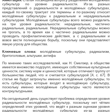
субкультур по уровню радикальности. Из-за разных
представлений о радикальности и молодёжных субкультурах,
каждый по-своему трактует эти термины и по-разному относит
молодёжные субкультуры к радикальным и нерадикальным
субкультурам. Молодёжные субкультуры всего можно разделить
на три уровня радикальности: нерадикальные, частично
радикальные, радикальные. Нерадикальные субкультуры можно
не трогать, в то время как с частично радикальными можно
проводить профилактические действия, а с радикальными и
вовсе вести полноценную борьбу, поскольку они представляют
явную угрозу для общества.
Ключевые слова:
молодёжные субкультуры, радикализм,
бритоголовые, альтушки, антифа
По мнению таких исследователей, как Н. Смелзер, в обществе
имеется множество подгрупп, имеющих собственные культурные
ценности, систему норм и ценностей, которые отличают группу от
большинства людей, что и считается субкультурой [4, с. 67]. В
статье же будут затронуты именно молодёжные субкультуры, то
есть субкультуры, которые входят в молодёжную субкультуру,
поскольку именно молодёжные субкультуры часто являются
контркультурными.
На сегодняшний день существует проблема определения уровня
радикальности молодёжных субкультур, поскольку нет чётких
определений этих уровней, что ведёт к разным оценкам уровня
радикальности молодёжных субкультур из-за разных