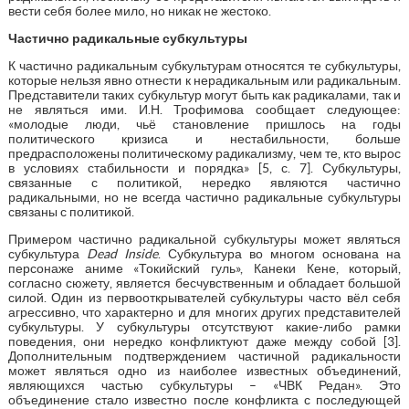
вести себя более мило, но никак не жестоко.
Частично радикальные субкультуры
К частично радикальным субкультурам относятся те субкультуры,
которые нельзя явно отнести к нерадикальным или радикальным.
Представители таких субкультур могут быть как радикалами, так и
не являться ими. И.Н. Трофимова сообщает следующее:
«молодые люди, чьё становление пришлось на годы
политического кризиса и нестабильности, больше
предрасположены политическому радикализму, чем те, кто вырос
в условиях стабильности и порядка» [5, с. 7]. Субкультуры,
связанные с политикой, нередко являются частично
радикальными, но не всегда частично радикальные субкультуры
связаны с политикой.
Примером частично радикальной субкультуры может являться
субкультура
Dead Inside
. Субкультура во многом основана на
персонаже аниме «Токийский гуль», Канеки Кене, который,
согласно сюжету, является бесчувственным и обладает большой
силой. Один из первооткрывателей субкультуры часто вёл себя
агрессивно, что характерно и для многих других представителей
субкультуры. У субкультуры отсутствуют какие-либо рамки
поведения, они нередко конфликтуют даже между собой [3].
Дополнительным подтверждением частичной радикальности
может являться одно из наиболее известных объединений,
являющихся частью субкультуры – «ЧВК Редан». Это
объединение стало известно после конфликта с последующей