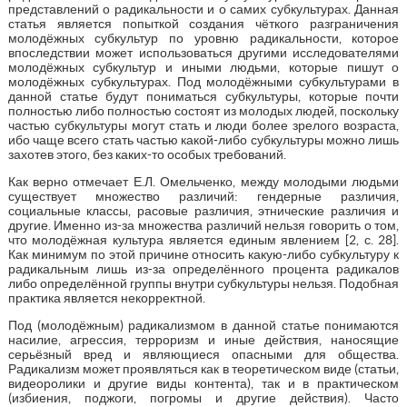
представлений о радикальности и о самих субкультурах. Данная
статья является попыткой создания чёткого разграничения
молодёжных субкультур по уровню радикальности, которое
впоследствии может использоваться другими исследователями
молодёжных субкультур и иными людьми, которые пишут о
молодёжных субкультурах. Под молодёжными субкультурами в
данной статье будут пониматься субкультуры, которые почти
полностью либо полностью состоят из молодых людей, поскольку
частью субкультуры могут стать и люди более зрелого возраста,
ибо чаще всего стать частью какой-либо субкультуры можно лишь
захотев этого, без каких-то особых требований.
Как верно отмечает Е.Л. Омельченко, между молодыми людьми
существует множество различий: гендерные различия,
социальные классы, расовые различия, этнические различия и
другие. Именно из-за множества различий нельзя говорить о том,
что молодёжная культура является единым явлением [2, с. 28].
Как минимум по этой причине относить какую-либо субкультуру к
радикальным лишь из-за определённого процента радикалов
либо определённой группы внутри субкультуры нельзя. Подобная
практика является некорректной.
Под (молодёжным) радикализмом в данной статье понимаются
насилие, агрессия, терроризм и иные действия, наносящие
серьёзный вред и являющиеся опасными для общества.
Радикализм может проявляться как в теоретическом виде (статьи,
видеоролики и другие виды контента), так и в практическом
(избиения, поджоги, погромы и другие действия). Часто