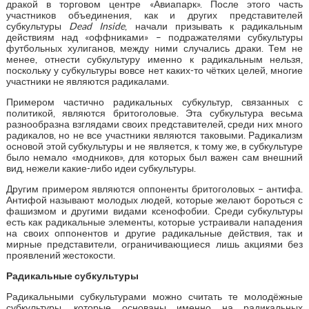
дракой в торговом центре «Авиапарк». После этого часть
участников объединения, как и других представителей
субкультуры
Dead
Inside
, начали призывать к радикальным
действиям над «оффниками» – подражателями субкультуры
футбольных хулиганов, между ними случались драки. Тем не
менее, отнести субкультуру именно к радикальным нельзя,
поскольку у субкультуры вовсе нет каких-то чётких целей, многие
участники не являются радикалами.
Примером частично радикальных субкультур, связанных с
политикой, являются бритоголовые. Эта субкультура весьма
разнообразна взглядами своих представителей, среди них много
радикалов, но не все участники являются таковыми. Радикализм
основой этой субкультуры и не является, к тому же, в субкультуре
было немало «модников», для которых был важен сам внешний
вид, нежели какие-либо идеи субкультуры.
Другим примером являются оппоненты бритоголовых – антифа.
Антифой называют молодых людей, которые желают бороться с
фашизмом и другими видами ксенофобии. Среди субкультуры
есть как радикальные элементы, которые устраивали нападения
на своих оппонентов и другие радикальные действия, так и
мирные представители, ограничивающиеся лишь акциями без
проявлений жестокости.
Радикальные субкультуры
Радикальными субкультурами можно считать те молодёжные
субкультуры, которые основаны именно на радикальных