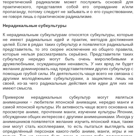
теоретический радикализм может послужить основой для
практического, представляя собой его оправдание и/или
пропаганду, потому следует не забывать и о его существовании,
не говоря лишь о практическом радикализме.
Нерадикальные субкультуры
К нерадикальным субкультурам относятся субкультуры, которые
не имеют радикальных идей и практик, методов достижения
целей. Если в рядах таких субкультур и появляется радикальный
представитель, то это скорее исключение из общего правила,
которые нельзя рассматривать серьёзно. Представители таких
субкультур нередко могут быть очень миролюбивыми и
дружелюбными, осуждающими ненависть. У них вряд ли будет
желание доминировать над представителями других субкультур с
помощью грубой силы. Их деятельность чаще всего не связана с
другими молодёжными субкультурами, а зациклена лишь на
своей, из-за чего радикальные действия или идеи для них не
имеют смысла.
Примером нерадикальных субкультур могут являться
анимешники – любители японской анимации, нередко манги и
самой японской культуры. Их активность чаще всего основана на
просмотре аниме, прочтении манги, изучении культуры Японии,
обсуждении общих интересов с другими анимешниками. Иногда у
анимешников появляется желание изучить японский язык, также
они могут стать косплеерами, то есть пытаться выглядеть как
определённый персонаж какого-либо аниме, манги, игры и не
только. Тут не может быть речи о каком-либо радикализме,