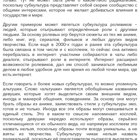
поскольку субкультура представляет собой скорее сообщество с
общими интересами, которое не желает добиваться влияния в
государстве и мире.
Другим примером может являться субкультура ролевиков –
людей, которые отыгрывают определённые роли с другими
людьми. За основу ролевых игр берутся сюжеты из тех же аниме,
либо книг, игр, сериалов, фильмов и любых других видов
творчества. Если ещё в 2000-х годах и ранее эта субкультура
была связана в том числе и с косплеем, то сейчас она активно
перебралась в интернет: участники собираются в чаты либо
диалоги, отыгрывают роли в интернете. Интернет расширил
возможности ролевиков, дал им способ заниматься любимым
делом в любое удобное для них время из любой точки мира, где
есть интернет.
Если говорить о более новых субкультурах, то можно упомянуть
альтушек. Слово «альтушки» является обобщённым названием
девушек, которые хотят выделиться своим внешним видом,
иногда и манерой общения, поведением. За основу они могут
брать образы из аниме, заимствовать стили у субкультуры эмо,
готов и не только. Иногда все эти образы могут смешиваться в
единый стиль. Это в каком-то смысле напоминает косплей,
поскольку девушки нередко используют образы, серьёзно
отличающиеся от их обычного вида, но напрямую косплеем это
назвать нельзя, поскольку образы почти всегда уникальны, а не
взяты из творчества. Субкультуру никак нельзя назвать
радикальной, поскольку её представители пытаются выглядеть и