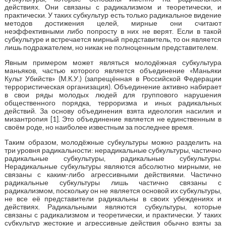
действиях. Они связаны с радикализмом и теоретически, и
практически. У таких субкультур есть только радикальное видение
методов достижения целей, мирные они считают
неэффективными либо попросту в них не верят. Если в такой
субкультуре и встречается мирный представитель, то он является
лишь подражателем, но никак не полноценным представителем.
Явным примером может являться молодёжная субкультура
маньяков, частью которого является объединение «Маньяки
Культ Убийств» (М.К.У.) (запрещённая в Российской Федерации
террористическая организация). Объединение активно набирает
в свои ряды молодых людей для группового нарушения
общественного порядка, терроризма и иных радикальных
действий. За основу объединения взята идеология насилия и
мизантропия [1]. Это объединение является не единственным в
своём роде, но наиболее известным за последнее время.
Таким образом, молодёжные субкультуры можно разделить на
три уровня радикальности: нерадикальные субкультуры, частично
радикальные субкультуры, радикальные субкультуры.
Нерадикальные субкультуры являются абсолютно мирными, не
связаны с каким-либо агрессивными действиями. Частично
радикальные субкультуры лишь частично связаны с
радикализмом, поскольку он не является основой их субкультуры,
не все её представители радикальны в своих убеждениях и
действиях. Радикальными являются субкультуры, которые
связаны с радикализмом и теоретически, и практически. У таких
субкультур жестокие и агрессивные действия обычно взяты за