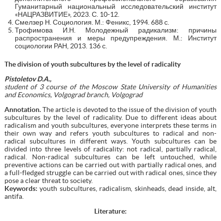
Гуманитарный национальный исследовательский институт
«НАЦРАЗВИТИЕ», 2023. С. 10-12.
Смелзер Н. Социология. М.: Феникс, 1994. 688 с.
Трофимова И.Н. Молодежный радикализм: причины
распространения и меры предупреждения. М.: Институт
социологии РАН, 2013. 136 с.
The division of youth subcultures by the level of radicality
Pistoletov D.A.,
student of 3 course of the Moscow State University of Humanities
and Economics, Volgograd branch, Volgograd
Annotation.
The article is devoted to the issue of the division of youth
subcultures by the level of radicality. Due to different ideas about
radicalism and youth subcultures, everyone interprets these terms in
their own way and refers youth subcultures to radical and non-
radical subcultures in different ways. Youth subcultures can be
divided into three levels of radicality: not radical, partially radical,
radical. Non-radical subcultures can be left untouched, while
preventive actions can be carried out with partially radical ones, and
a full-fledged struggle can be carried out with radical ones, since they
pose a clear threat to society.
Keywords:
youth subcultures, radicalism, skinheads, dead inside, alt,
antifa.
Literature: