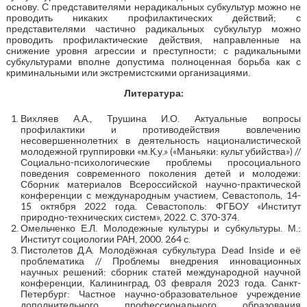
основу. С представителями нерадикальных субкультур можно не
проводить никаких профилактических действий; с
представителями частично радикальных субкультур можно
проводить профилактические действия, направленные на
снижение уровня агрессии и преступности; с радикальными
субкультурами вполне допустима полноценная борьба как с
криминальными или экстремистскими организациями.
Литература:
Вихляев А.А., Трушина И.О. Актуальные вопросы
профилактики и противодействия вовлечению
несовершеннолетних в деятельность националистической
молодежной группировки «м.К.у.» («Маньяки: культ убийства») //
Социально-психологические проблемы просоциального
поведения современного поколения детей и молодежи:
Сборник материалов Всероссийской научно-практической
конференции с международным участием, Севастополь, 14-
15 октября 2022 года. Севастополь: ФГБОУ «Институт
природно-технических систем», 2022. С. 370-374.
Омельченко Е.Л. Молодежные культуры и субкультуры. М.:
Институт социологии РАН, 2000. 264 с.
Пистолетов Д.А. Молодёжная субкультура Dead Inside и её
проблематика // Проблемы внедрения инновационных
научных решений: сборник статей международной научной
конференции, Калининград, 03 февраля 2023 года. Санкт-
Петербург: Частное научно-образовательное учреждение
дополнительного профессионального образования