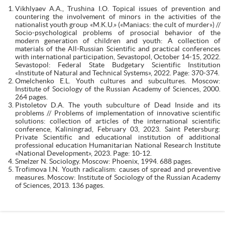
Vikhlyaev A.A., Trushina I.O. Topical issues of prevention and
countering the involvement of minors in the activities of the
nationalist youth group «M.K.U.» («Maniacs: the cult of murder») //
Socio-psychological problems of prosocial behavior of the
modern generation of children and youth: A collection of
materials of the All-Russian Scientific and practical conferences
with international participation, Sevastopol, October 14-15, 2022.
Sevastopol: Federal State Budgetary Scientific Institution
«Institute of Natural and Technical Systems», 2022. Page: 370-374.
Omelchenko E.L. Youth cultures and subcultures. Moscow:
Institute of Sociology of the Russian Academy of Sciences, 2000.
264 pages.
Pistoletov D.A. The youth subculture of Dead Inside and its
problems // Problems of implementation of innovative scientific
solutions: collection of articles of the international scientific
conference, Kaliningrad, February 03, 2023. Saint Petersburg:
Private Scientific and educational institution of additional
professional education Humanitarian National Research Institute
«National Development», 2023. Page: 10-12.
Smelzer N. Sociology. Moscow: Phoenix, 1994. 688 pages.
Trofimova I.N. Youth radicalism: causes of spread and preventive
measures. Moscow: Institute of Sociology of the Russian Academy
of Sciences, 2013. 136 pages.