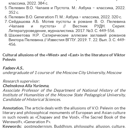
классика, 2022. 384 с.
Пелевин В.О. Чапаев и Пустота. М.: Азбука – классика, 2022.
352 с.
Пелевин В.О. Generation П. М.: Азбука – классика, 2022. 320 с.
Сейдашова А.Б. Мотив пустоты в романе В. О. Пелевина
«Чапаев и пустота» // Вестник РУДН. Серия:
Литературоведение, журналистика. 2017. №3. С. 449-556.
Шахметова Н.Р. Сатирические аллюзии заглавий романов
Виктора Пелевина // Известия ВГПУ. 2019. Т. 22. Вып. 3. С. 449-
456.
Cultural allusions of the «West» and «East» in the literature of Viktor
Pelevin
Fadeev A
.
S
.
,
undergraduate of 1 course of the Moscow City University, Moscow
Research supervisor:
Chelnokova Alla Yurievna
,
Associate Professor of the Department of National History of the
Institute of Humanities of the Moscow State Pedagogical University,
Candidate of Historical Sciences.
Annotation.
The article deals with the allusions of V.O. Pelevin on the
literary and philosophical monuments of European and Asian culture
in such novels as «Chapaev and the Void», «The Sacred Book of the
Werewolf», «Generation P».
Keywords:
postmodernism, Buddhism, philosophy, allusion, culture,