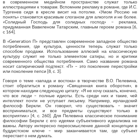
в современном медийном пространстве служат только
иллюстрациями к товарам. Вспомним рекламу в романе, где И.С.
Тургенев сидя в кресле висит на потолке. «Умом Россию не
понять» становится красивым слоганом для алкоголя и не более.
«Солидный Господь для солидных господ» – реклама,
придуманная Вавиленом Татарским, главным героем романа [6,
с 164].
В «Generation П» представлен современное западное общество
потребления, где культура, ценности теперь служат только
способом продажи. Использование аллюзий на классическую
культуру служит не только элементом сатиры, но и критики
современного общества потребления. Само название романа
носит сатирический подтекст. «П» – это поколение перестройки
или поколение пепси [8, с. 3].
Говоря о теме «запада и востока» в творчестве В.О. Пелевина,
стоит обратиться к роману «Священная книга оборотня», в
котором находим следующую цитату: «Я не хочу сказать, конечно,
что все люди – полные идиоты. Есть среди них и такие, чей
интеллект почти не уступает лисьему. Например, ирландский
философ Беркли. Он говорил, что существовать – значит
восприниматься, и все предметы существуют только в
восприятии.» [4, с. 260]. Для Пелевина классическое понимание
философии Беркли с его идеями субъективного идеализма не
важны. Автору интересно переосмысление данной концепции в
буддистском ключе – мир заканчивается там, где субъект
перестает о нем думать.