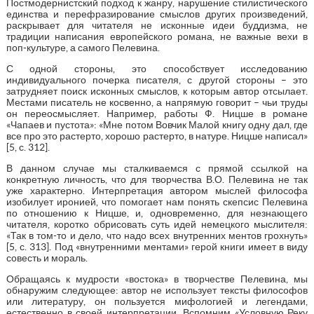
Постмодернистский подход к жанру, нарушение стилистического
единства и перефразирование смыслов других произведений,
раскрывает для читателя не исконные идеи буддизма, не
традиции написания европейского романа, не важные вехи в
поп-культуре, а самого Пелевина.
С одной стороны, это способствует исследованию
индивидуального почерка писателя, с другой стороны – это
затрудняет поиск исконных смыслов, к которым автор отсылает.
Местами писатель не косвенно, а напрямую говорит – чьи труды
он переосмысляет. Например, работы Ф. Ницше в романе
«Чапаев и пустота»: «Мне потом Вовчик Малой книгу одну дал, где
все про это растерто, хорошо растерто, в натуре. Ницше написал»
[5, с. 312].
В данном случае мы сталкиваемся с прямой ссылкой на
конкретную личность, что для творчества В.О. Пелевина не так
уже характерно. Интерпретация автором мыслей философа
изобилует иронией, что помогает нам понять скепсис Пелевина
по отношению к Ницше, и, одновременно, для незнающего
читателя, коротко обрисовать суть идей немецкого мыслителя:
«Так в том-то и дело, что надо всех внутренних ментов грохнуть»
[5, с. 313]. Под «внутренними ментами» герой книги имеет в виду
совесть и мораль.
Обращаясь к мудрости «востока» в творчестве Пелевина, мы
обнаружим следующее: автор не использует тексты философов
или литературу, он пользуется мифологией и легендами,
естественно в своей интерпретации. Вспомним «Условную Реку