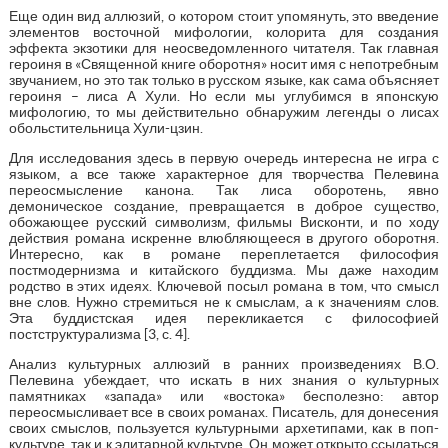
Еще один вид аллюзий, о котором стоит упомянуть, это введение
элементов восточной мифологии, колорита для создания
эффекта экзотики для неосведомленного читателя. Так главная
героиня в «Священной книге оборотня» носит имя с непотребным
звучанием, но это так только в русском языке, как сама объясняет
героиня – лиса А Хули. Но если мы углубимся в японскую
мифологию, то мы действительно обнаружим легенды о лисах
обольстительница Хули-цзин.
Для исследования здесь в первую очередь интересна не игра с
языком, а все также характерное для творчества Пелевина
переосмысление канона. Так лиса оборотень, явно
демоническое создание, превращается в доброе существо,
обожающее русский символизм, фильмы Висконти, и по ходу
действия романа искренне влюбляющееся в другого оборотня.
Интересно, как в романе переплетается философия
постмодернизма и китайского буддизма. Мы даже находим
родство в этих идеях. Ключевой посыл романа в том, что смысл
вне слов. Нужно стремиться не к смыслам, а к значениям слов.
Эта буддистская идея перекликается с философией
постструктурализма [3, с. 4].
Анализ культурных аллюзий в ранних произведениях В.О.
Пелевина убеждает, что искать в них знания о культурных
памятниках «запада» или «востока» бесполезно: автор
переосмысливает все в своих романах. Писатель, для донесения
своих смыслов, пользуется культурными архетипами, как в поп-
культуре, так и к элитарной культуре. Он может открыто ссылаться