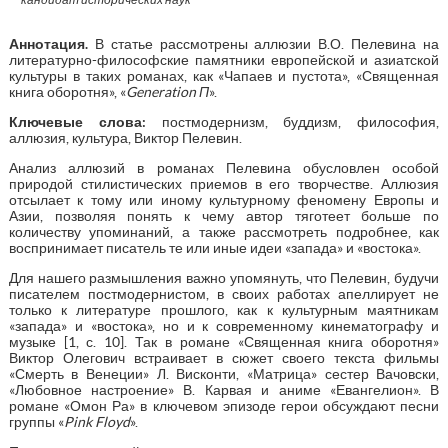
Аннотация
.
В статье рассмотрены аллюзии В.О. Пелевина на
литературно-философские памятники европейской и азиатской
культуры в таких романах, как «Чапаев и пустота», «Священная
книга оборотня», «
Generation П
».
Ключевые слова:
постмодернизм, буддизм, философия,
аллюзия, культура, Виктор Пелевин.
Анализ аллюзий в романах Пелевина обусловлен особой
природой стилистических приемов в его творчестве. Аллюзия
отсылает к тому или иному культурному феномену Европы и
Азии, позволяя понять к чему автор тяготеет больше по
количеству упоминаний, а также рассмотреть подробнее, как
воспринимает писатель те или иные идеи «запада» и «востока».
Для нашего размышления важно упомянуть, что Пелевин, будучи
писателем постмодернистом, в своих работах апеллирует не
только к литературе прошлого, как к культурным маятникам
«запада» и «востока», но и к современному кинематографу и
музыке [1, с. 10]. Так в романе «Священная книга оборотня»
Виктор Олегович встраивает в сюжет своего текста фильмы
«Смерть в Венеции» Л. Висконти, «Матрица» сестер Вачовски,
«Любовное настроение» В. Карвая и аниме «Евангелион». В
романе «Омон Ра» в ключевом эпизоде герои обсуждают песни
группы «
Pink Floyd
».