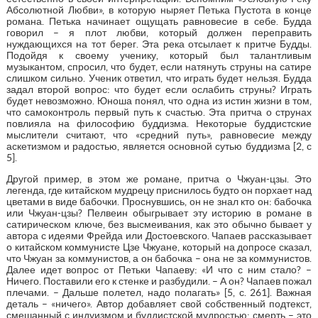
Абсолютной Любви», в которую ныряет Петька Пустота в конце
романа. Петька начинает ощущать равновесие в себе. Будда
говорил – я плот любви, который должен переправить
нуждающихся на тот берег. Эта река отсылает к притче Будды.
Подойдя к своему ученику, который был талантливым
музыкантом, спросил, что будет, если натянуть струны на сатире
слишком сильно. Ученик ответил, что играть будет нельзя. Будда
задал второй вопрос: что будет если ослабить струны? Играть
будет невозможно. Юноша понял, что одна из истин жизни в том,
что самоконтроль первый путь к счастью. Эта притча о струнах
повлияла на философию буддизма. Некоторые буддистские
мыслители считают, что «средний путь», равновесие между
аскетизмом и радостью, является основной сутью буддизма [2, с
5].
Другой пример, в этом же романе, притча о Чжуан-цзы. Это
легенда, где китайском мудрецу приснилось будто он порхает над
цветами в виде бабочки. Проснувшись, он не знал кто он: бабочка
или Чжуан-цзы? Пелвеин обыгрывает эту историю в романе в
сатирическом ключе, без высмеивания, как это обычно бывает у
автора с идеями Фрейда или Достоевского. Чапаев рассказывает
о китайском коммунисте Цзе Чжуане, который на допросе сказал,
что Чжуан за коммунистов, а он бабочка – она не за коммунистов.
Далее идет вопрос от Петьки Чапаеву: «И что с ним стало? –
Ничего. Поставили его к стенке и разбудили. – А он? Чапаев пожал
плечами. – Дальше полетел, надо полагать» [5, с. 261]. Важная
деталь – «ничего». Автор добавляет свой собственный подтекст,
смешанный с индуизмом и буддистской мудростью: смерть – это