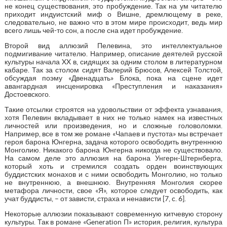
не конец существования, это пробуждение. Так на ум читателю
приходит индуистский миф о Вишне, дремлющему в реке,
следовательно, не важно что в этом мире происходит, ведь мир
всего лишь чей-то сон, а после сна идет пробуждение.
Второй вид аллюзий Пелевина, это интеллектуальное
подмигивание читателю. Например, описание деятелей русской
культуры начала XX в, сидящих за одним столом в литературном
кабаре. Так за столом сидят Валерий Брюсов, Алексей Толстой,
обсуждая поэму «Двенадцать» Блока, пока на сцене идет
авангардная инсценировка «Преступления и наказания»
Достоевского.
Такие отсылки строятся на удовольствии от эффекта узнавания,
хотя Пелевин вкладывает в них не только намек на известных
личностей или произведения, но и сложные головоломки.
Например, все в том же романе «Чапаев и пустота» мы встречает
героя барона Юнгерна, задача которого освободить внутреннюю
Монголию. Никакого барона Юнгерна никогда не существовало.
На самом деле это аллюзия на барона Унгерн-Штернберга,
который хоть и стремился создать орден воинствующих
буддистских монахов и с ними освободить Монголию, но только
не внутреннюю, а внешнюю. Внутренняя Монголия скорее
метафора личности, свое «Я», которое следует освободить, как
учат буддисты, – от зависти, страха и ненависти [7, c. 6].
Некоторые аллюзии показывают современную китчевую сторону
культуры. Так в романе «Generation П» история, религия, культура