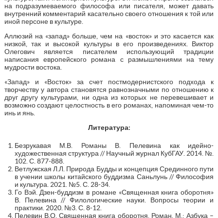
на подразумеваемого философа или писателя, может давать
внутренний комментарий касательно своего отношения к той или
иной персоне в культуре.
Аллюзий на «запад» больше, чем на «восток» и это касается как
низкой, так и высокой культуры в его произведениях. Виктор
Олегович является писателем использующий традиции
написания европейского романа с размышлениями на тему
мудрости востока.
«Запад» и «Восток» за счет постмодернистского подхода к
творчеству у автора становятся равнозначными по отношению к
друг другу культурами, ни одна из которых не перевешивает и
возможно создают целостность в его романах, напоминая чем-то
инь и янь.
Литература:
Безрукавая М.В. Романы В. Пелевина как идейно-
художественная структура // Научный журнал КубГАУ. 2014. №.
102. С. 877-888.
Ветлужская Л.Л. Природа Будды и концепция Срединного пути
в учении школы китайского буддизма Саньлунь // Философия
и культура. 2021. №5. С. 28-34.
Го Вэй. Дзен-буддизм в романе «Священная книга оборотня»
В. Пелевина // Филологические науки. Вопросы теории и
практики. 2020. №3. С. 8-12.
Пелевин В.О. Священная книга оборотня. Роман. М.: Азбука –