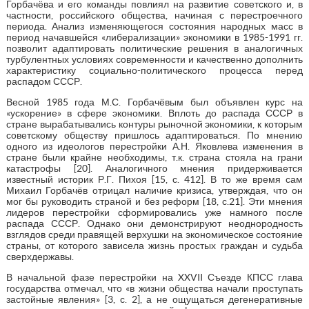
Горбачёва и его команды повлиял на развитие советского и, в
частности, российского общества, начиная с перестроечного
периода. Анализ изменяющегося состояния народных масс в
период начавшейся «либерализации» экономики в 1985-1991 гг.
позволит адаптировать политические решения в аналогичных
турбулентных условиях современности и качественно дополнить
характеристику социально-политического процесса перед
распадом СССР.
Весной 1985 года М.С. Горбачёвым был объявлен курс на
«ускорение» в сфере экономики. Вплоть до распада СССР в
стране вырабатывались контуры рыночной экономики, к которым
советскому обществу пришлось адаптироваться. По мнению
одного из идеологов перестройки А.Н. Яковлева изменения в
стране были крайне необходимы, т.к. страна стояла на грани
катастрофы [20]. Аналогичного мнения придерживается
известный историк Р.Г. Пихоя [15, с. 412]. В то же время сам
Михаил Горбачёв отрицал наличие кризиса, утверждая, что он
мог бы руководить страной и без реформ [18, с.21]. Эти мнения
лидеров перестройки сформировались уже намного после
распада СССР. Однако они демонстрируют неоднородность
взглядов среди правящей верхушки на экономическое состояние
страны, от которого зависела жизнь простых граждан и судьба
сверхдержавы.
В начальной фазе перестройки на XXVII Съезде КПСС глава
государства отмечал, что «в жизни общества начали проступать
застойные явления» [3, с. 2], а не ощущаться дегенеративные