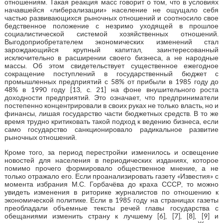
отношениям. Такая реакция масс говорит о том, что в условиях
начавшейся «либерализации» население не ощущало себя
частью развивающихся рыночных отношений и соотносило свое
бедственное положение с незримо уходящей в прошлое
социалистической системой хозяйственных отношений.
Выгодоприобретателем экономических изменений стал
зарождающийся крупный капитал, заинтересованный
исключительно в расширении своего бизнеса, а не народные
массы. Об этом свидетельствует существенное ежегодное
сокращение поступлений в государственный бюджет с
промышленных предприятий с 58% от прибыли в 1985 году до
48% в 1990 году [13, с. 21] на фоне внушительного роста
доходности предприятий. Это означает, что предприниматели
постепенно концентрировали в своих руках не только власть, но и
финансы, лишая государство части бюджетных средств. В то же
время трудно критиковать такой подход к ведению бизнеса, если
само государство санкционировало радикальное развитие
рыночных отношений.
Кроме того, за период перестройки изменилось и освещение
новостей для населения в периодических изданиях, которое
помимо прочего формировало общественное мнение, а не
только отражало его. Если проанализировать газету «Известия» с
момента избрания М.С. Горбачёва до краха СССР, то можно
увидеть изменения в риторике журналистов по отношению к
экономической политике. Если в 1985 году на страницах газеты
преобладали объемные тексты речей главы государства с
обещаниями изменить страну к лучшему [6], [7], [8], [9] и