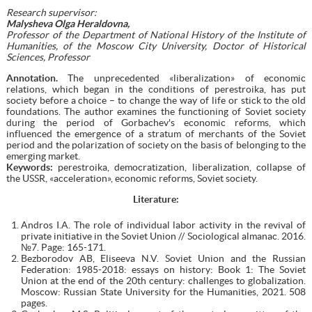
Research supervisor:
Malysheva Olga Heraldovna,
Professor of the Department of National History of the Institute of
Humanities, of the Moscow City University, Doctor of Historical
Sciences, Professor
Annotation.
The unprecedented «liberalization» of economic
relations, which began in the conditions of perestroika, has put
society before a choice – to change the way of life or stick to the old
foundations. The author examines the functioning of Soviet society
during the period of Gorbachev's economic reforms, which
influenced the emergence of a stratum of merchants of the Soviet
period and the polarization of society on the basis of belonging to the
emerging market.
Keywords:
perestroika, democratization, liberalization, collapse of
the USSR, «acceleration», economic reforms, Soviet society.
Literature:
Andros I.A. The role of individual labor activity in the revival of
private initiative in the Soviet Union // Sociological almanac. 2016.
№7. Page: 165-171.
Bezborodov AB, Eliseeva N.V. Soviet Union and the Russian
Federation: 1985-2018: essays on history: Book 1: The Soviet
Union at the end of the 20th century: challenges to globalization.
Moscow: Russian State University for the Humanities, 2021. 508
pages.