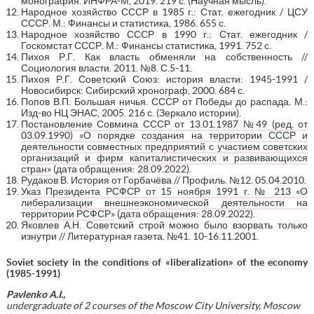
монография. ИНФРА-М, 2019. 219 с. (Научная мысль).
Народное хозяйство СССР в 1985 г.: Стат. ежегодник / ЦСУ
СССР. М.: Финансы и статистика, 1986. 655 с.
Народное хозяйство СССР в 1990 г.: Стат. ежегодник /
Госкомстат СССР. М.: Финансы статистика, 1991. 752 с.
Пихоя Р.Г. Как власть обменяли на собственность //
Социология власти. 2011. №8. С.5-11.
Пихоя Р.Г. Советский Союз: история власти: 1945-1991 /
Новосибирск: Сибирский хронограф, 2000. 684 с.
Попов В.П. Большая ничья. СССР от Победы до распада. М.:
Изд-во НЦ ЭНАС, 2005. 216 с. (Зеркало истории).
Постановление Совмина СССР от 13.01.1987 №49 (ред. от
03.09.1990) «О порядке создания на территории СССР и
деятельности совместных предприятий с участием советских
организаций и фирм капиталистических и развивающихся
стран»
(дата обращения: 28.09.2022).
Рудаков В. История от Горбачёва // Профиль. №12. 05.04.2010.
Указ Президента РСФСР от 15 ноября 1991 г. № 213 «О
либерализации внешнеэкономической деятельности на
территории РСФСР»
(дата обращения: 28.09.2022).
Яковлев А.Н. Советский строй можно было взорвать только
изнутри // Литературная газета. №41. 10-16.11.2001.
Soviet society in the conditions of «liberalization» of the economy
(1985-1991)
Pavlenko A.I.,
undergraduate of 2 courses of the Moscow City University, Moscow