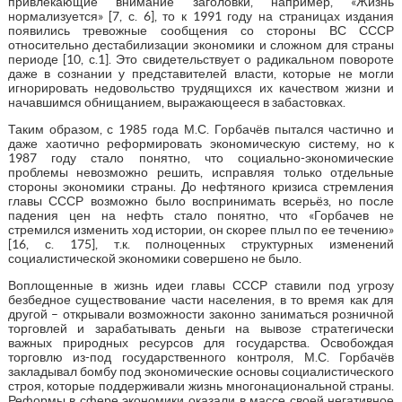
привлекающие внимание заголовки, например, «Жизнь
нормализуется» [7, с. 6], то к 1991 году на страницах издания
появились тревожные сообщения со стороны ВС СССР
относительно дестабилизации экономики и сложном для страны
периоде [10, с.1]. Это свидетельствует о радикальном повороте
даже в сознании у представителей власти, которые не могли
игнорировать недовольство трудящихся их качеством жизни и
начавшимся обнищанием, выражающееся в забастовках.
Таким образом, с 1985 года М.С. Горбачёв пытался частично и
даже хаотично реформировать экономическую систему, но к
1987 году стало понятно, что социально-экономические
проблемы невозможно решить, исправляя только отдельные
стороны экономики страны. До нефтяного кризиса стремления
главы СССР возможно было воспринимать всерьёз, но после
падения цен на нефть стало понятно, что «Горбачев не
стремился изменить ход истории, он скорее плыл по ее течению»
[16, с. 175], т.к. полноценных структурных изменений
социалистической экономики совершено не было.
Воплощенные в жизнь идеи главы СССР ставили под угрозу
безбедное существование части населения, в то время как для
другой – открывали возможности законно заниматься розничной
торговлей и зарабатывать деньги на вывозе стратегически
важных природных ресурсов для государства. Освобождая
торговлю из-под государственного контроля, М.С. Горбачёв
закладывал бомбу под экономические основы социалистического
строя, которые поддерживали жизнь многонациональной страны.
Реформы в сфере экономики оказали в массе своей негативное