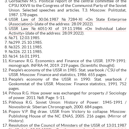
Gorbachev M.S. Political report of the central committee of the
CPSU XXVII to the Congress of the Communist Party of the Soviet
Union. Selected speeches and articles. T.3. Moscow: Politizdat,
1987. 178 pages.
USSR Law of 30.06.1987 №7284-XI «On State Enterprise
(Association)»
(date of the address: 28.09.2022).
USSR Law №6051-XI of 19.11.1986 «On Individual Labor
Activity»
(date of the address: 28.09.2022).
№71. 12.03.1985.
№299. 25.10.1985.
№325. 20.11.1985.
№326. 22.11.1985.
№14. 16.01.1991.
Kirsanov R.G. Economics and Finance of the USSR. 1979-1991:
monograph. INFRA-M, 2019. 219 pages. (Scientific thought).
People's economy of the USSR in 1985: Stat. yearbook / CSU of the
USSR. Moscow: Finance and statistics, 1986. 655 pages.
People's economy of the USSR in 1990: Stat. yearbook /
Goskomstat of the USSR. Moscow: Finance statistics, 1991. 752
pages.
Pihoya R.G. How power was exchanged for property // Sociology
of power. 2011. №8. Page: 5-11.
Pikhoya R.G. Soviet Union: History of Power: 1945-1991 /
Novosibirsk: Siberian Chronograph, 2000. 684 pages.
Popov V.P. Big draw. USSR from Victory to collapse. Moscow:
Publishing House of the NC ENAS, 2005. 216 pages. (Mirror of
History).
Resolution of the Council of Ministers of the USSR of 13.01.1987