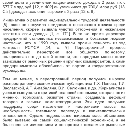
своей цели в увеличении национального дохода в 2 раза, т.к. с
577,7 млрд руб. [12, с. 409] он увеличился до 700,6 млрд руб. [13,
C.5], доходы населения выросли в 2 раза [13, с. 8].
Инициатива о развитии индивидуальной трудовой деятельности
[5] также не получила ожидаемого позитивного отклика среди
населения, скорее вызвала чувство отторжения и нежелание
«светить» свои доходы [1, с. 171]. В то же время директора
предприятий становились независимыми и богатыми людьми
настолько, что в 1990 году вывели промышленность из-под
контроля РСФСР [14, с. 9]. Перестроечный процесс
действительно перестроил всё общество по-новому,
поляризовав его до такой степени, что народные массы стали
зависимы от рыночных решений крупных коммерсантов, а сами
предприниматели обособились от партии и государственного
руководства.
Тем не менее, в перестроечный период получили широкое
распространение экономическая публицистика Г.Х. Попова, Т.И.
Заславской, А.Г. Ангабеляна, В.И. Селюнина и др. Журналисты и
ученые выступали с критикой плановой экономики, которая, по их
мнению, тормозила развитие страны, создавала дефицит
товаров и засилье номенклатурщиков. Эти идеи получили
поддержку среди населения и настраивали массы на
необходимость тотального перехода к капиталистическим
отношениям. Однако недовольство широких масс объективно
было вызвано не самой социалистической экономикой, а её
болезненным изменением и поворотом к желаемым рыночным