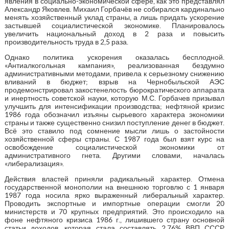
явления в социально-экономической сфере, как это представлял
Александр Яковлев. Михаил Горбачёв не собирался кардинально
менять хозяйственный уклад страны, а лишь придать ускорение
застывшей социалистической экономике. Планировалось
увеличить национальный доход в 2 раза и повысить
производительность труда в 2,5 раза.
Однако политика ускорения оказалась бесплодной.
«Антиалкогольная кампания», реализованная бездумно
административными методами, привела к серьезному снижению
вливаний в бюджет; взрыв на Чернобыльской АЭС
продемонстрировал закостенелость бюрократического аппарата
и инертность советской науки, которую М.С. Горбачев призывал
улучшить для интенсификации производства; нефтяной кризис
1986 года обозначил изъяны сырьевого характера экономики
страны и также существенно снизил поступление денег в бюджет.
Всё это ставило под сомнение мысли лишь о застойности
хозяйственной сферы страны. С 1987 года был взят курс на
освобождение социалистической экономики от
административного гнета. Другими словами, началась
«либерализация».
Действия властей приняли радикальный характер. Отмена
государственной монополии на внешнюю торговлю с 1 января
1987 года носила ярко выраженный либеральный характер.
Проводить экспортные и импортные операции смогли 20
министерств и 70 крупных предприятий. Это происходило на
фоне нефтяного кризиса 1986 г., лишившего страну основной
статьи доходов, которая стала составлять 2,76% ВВП СССР