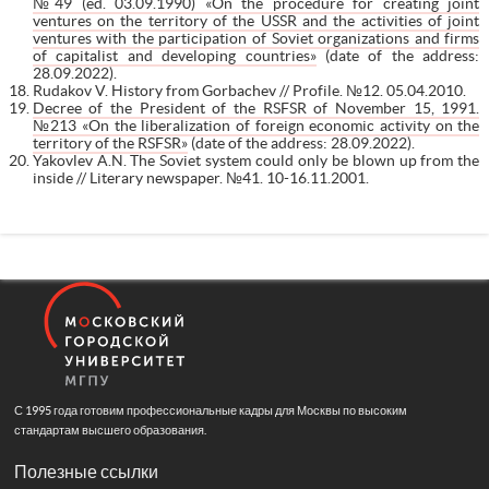
№49 (ed. 03.09.1990) «On the procedure for creating joint
ventures on the territory of the USSR and the activities of joint
ventures with the participation of Soviet organizations and firms
of capitalist and developing countries»
(date of the address:
28.09.2022).
Rudakov V. History from Gorbachev // Profile. №12. 05.04.2010.
Decree of the President of the RSFSR of November 15, 1991.
№213 «On the liberalization of foreign economic activity on the
territory of the RSFSR»
(date of the address: 28.09.2022).
Yakovlev A.N. The Soviet system could only be blown up from the
inside // Literary newspaper. №41. 10-16.11.2001.
С 1995 года готовим профессиональные кадры для Москвы по высоким
стандартам высшего образования.
Полезные ссылки