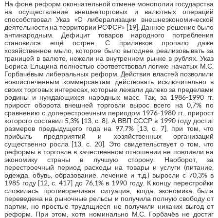
На фоне реформ окончательной отмене монополии государства
на осуществление внешнеторговых и валютных операций
способствовал Указ «О либерализации внешнеэкономической
деятельности на территории РСФСР» [19]. Данное решение было
антинародным. Дефицит товаров народного потребления
становился ещё острее. С прилавков пропало даже
хозяйственное мыло, которое было выгоднее реализовывать за
границей в валюте, нежели на внутреннем рынке в рублях. Указ
Бориса Ельцина полностью соответствовал логике начатых М.С.
Горбачёвым либеральных реформ. Действия властей позволили
новоиспеченным коммерсантам действовать исключительно в
своих торговых интересах, которые лежали далеко за пределами
родины и нуждающихся народных масс. Так, за 1986-1990 гг.
прирост оборота внешней торговли вырос всего на 0,7% по
сравнению с доперестроечным периодом 1976-1980 гг., прирост
которого составил 5,3% [13, с. 8]. А ВВП СССР в 1990 году достиг
размеров предыдущего года на 97,7% [13, с. 7], при том, что
прибыль предприятий и хозяйственных организаций
существенно росла [13, с. 20]. Это свидетельствует о том, что
реформы в торговле в качественном отношении не повлияли на
экономику страны в лучшую сторону. Наоборот, за
перестроечный период расходы на товары и услуги (питание,
одежда, обувь, образование, лечение и т.д.) выросли с 70,3% в
1985 году [12, с. 417] до 76,1% в 1990 году. К концу перестройки
сложилась противоречивая ситуация, когда экономика была
переведена на рыночные рельсы и получила полную свободу от
партии, но простые трудящиеся не получили никаких выгод от
реформ. При этом, хотя номинально М.С. Горбачёв не достиг