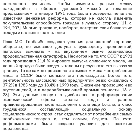
постепенно рушилась. Чтобы изменить разрыв между
находящейся в обороте денежной массой и товарным
предложением в январе 1991 года была проведена печально
известная денежная реформа, которая не смогла изменить
покупательскую способность граждан в лучшую сторону [11, с.
194, 207]. Многие граждане, наоборот, потеряли свои банковские
вклады и наличные накопления.
Пока М.С. Горбачёв создавал условия для частной торговли,
общество, не имевшее доступа к руководству предприятий,
пыталось выживать – на внутреннем рынке развивалась
продовольственная катастрофа. Несмотря на то, что СССР к 1991
году производил 21,4 % мирового выпуска сливочного масла, на
данный продукт были введены талоны в результате его вывоза за
границу. То же самое произошло и с вывозом мяса – потребление
мяса в СССР было меньше его производства. Более того,
рентабельность мясомолочных предприятий резко снизилась с
37,2% в 1985 году до 18,4% в 1990 году. Снижение произошло и во
вкусопищевой, и в перерабатывающей промышленности [13, с.
23]. Эти данные говорят о дисбалансе в реформировании
экономической сферы страны, когда и раннее
привилегированная часть населения стала ещё богаче, а класс
трудящихся, составляющий социальную основу
социалистического строя, стал отдаляться от потребления самых
необходимых товаров и, тем самым, беднеть. По сути,
реформаторами были созданы условия для развития
неравенства.