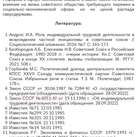
влияние на жизнь советского общества, требующего перемен в
социально-экономической сфере, но не ценой распада
сверхдержавы.
Литература:
Андрос И.А. Роль индивидуальной трудовой деятельности в
возрождении частной инициативы в советском союзе //
Социологический альманах. 2016. №7. С. 165-171.
Безбородов А.Б., Елисеева Н.В. Советский Союз и Российская
Федерация: 1985-2018 гг.: очерки истории: Кн.1: Советский
Союз в конце XX столетия: вызовы глобализации. М.: РГГУ,
2021. 508 с.
Горбачёв М.С. Политический доклад центрального комитета
КПСС XXVII Съезду коммунистической партии Советского
Союза. Избранные речи и статьи. Т.3. М.: Политиздат, 1987.
178 с.
Закон СССР от 30.06.1987 №7284-XI «О государственном
предприятии (объединении)»
(дата обращения: 28.09.2022).
Закон СССР №6051-XI от 19.11.1986 г. «Об индивидуальной
трудовой деятельности»
(дата обращения: 28.09.2022).
Известия. №71. 12.03.1985.
Известия. №299. 25.10.1985.
Известия. №325. 20.11.1985.
Известия. №326. 22.11.1985.
Известия. №14. 16.01.1991.
Кирсанов Р.Г. Экономика и финансы СССР. 1979-1991 гг.: