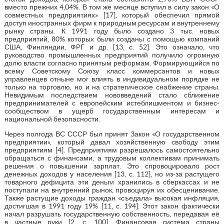
вместо прежних 4,04%. В том же месяце вступил в силу закон «О
совместных предприятиях» [17], который обеспечил прямой
доступ иностранных фирм к природным ресурсам и внутреннему
рынку страны. К 1991 году было создано 3 тыс. новых
предприятий, 80% которых были созданы с помощью компаний
США, Финляндии, ФРГ и др. [13, с. 52]. Это означало, что
руководство промышленных предприятий получило огромную
долю власти согласно принятым реформам. Формирующийся по
всему Советскому Союзу класс коммерсантов и новых
управленцев отныне мог влиять в индивидуальном порядке не
только на торговлю, но и на стратегическое снабжение страны.
Невидимым последствием нововведений стало сближение
предпринимателей с европейским истеблишментом и бизнес-
сообществом в ущерб государственным интересам и
национальной безопасности.
Через полгода ВС СССР был принят Закон «О государственном
предприятии», который давал хозяйственную свободу этим
предприятиям [4]. Предприятиям разрешалось самостоятельно
обращаться с финансами, а трудовым коллективам принимать
решения о повышении зарплат. Это спровоцировало рост
денежных доходов у населения [13, с. 112], но из-за растущего
товарного дефицита эти деньги хранились в сберкассах и не
поступали на внутренний рынок, провоцируя их обесценивание.
Также растущие доходы граждан «съедала» высокая инфляция,
достигшая в 1991 году 19% [11, с. 194]. Этот закон фактически
начал разрушать государственную собственность, передавая её
в частные руки [2, с. 100]. Финансовая система страны