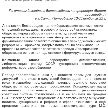
По итогам доклада на Всероссийской конференции «Ветер
перестройки»
в г. Санкт-Петербурге 10-11 ноября 2022 г.
Аннотация.
Беспрецедентная «либерализация» экономических
отношений, начавшаяся в условиях перестройки, поставила
общество перед выбором – менять уклад своей жизни или
придерживаться прежних устоев. Автор рассматривает
функционирование советского общества в период экономических
реформ М.С. Горбачёва, которые повлияли на возникновение
прослойки коммерсантов советского периода и поляризации
общества на основе принадлежности к формирующемуся рынку.
Ключевые слова
: перестройка, демократизация,
либерализация, распад СССР, «ускорение», экономические
реформы, советское общество
Период перестройки в наши дни остается полем для научных
дискуссий не столько в силу своей беспрецедентности, сколько
из-за масштабов последствий, которые ощутило советское
общество и постсоветское пространство. Историческая наука
постепенно пополняется объяснениями реорганизации
советской системы хозяйствования и её влияния на граждан
СССР. Исследователи перманентно вносят свой вклад в изучение
политики «ускорения» и реформ в сфере экономики, и ещё
предстоит выяснить, как новый экономический курс М.С.