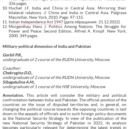
326 pages.
Huchet J.F. India and China in Central Asia: Mirroring their
bilateral relations. // China and India in Central Asia. Palgrave
Macmillan, New York, 2010. Page: 97-115.
Indian Independence Act 1947
(дата обращения: 21.12.2022).
Morgenthau Hans J. Politics Among Nations. The Struggle for
Power and Peace. Second Edition, Alfred A. Knopf: New York,
2000. 349 рages.
Military-political dimension of India and Pakistan
Gorbil P.R.,
undergraduate of 2 course of the RUDN University, Moscow
Coauthor:
Chekrygina D.D.,
undergraduate of 2 course of the
RUDN University, Moscow
Sibagatulina A.M.,
undergraduate of 1 course of the HSE University, Moscow
Аnnotation.
This article will consider the military and political
confrontation between India and Pakistan. The official position of the
countries on the issue of disputed territories and, in general, on
changing the political course towards the opposing countries is laid
down in the appeals of officials and in such foreign policy documents
as the National Security Strategy. In view of the publication of the
new National Security Strategy of Pakistan in 2022, its analysis
becomes particularly relevant for determining the latest trends in