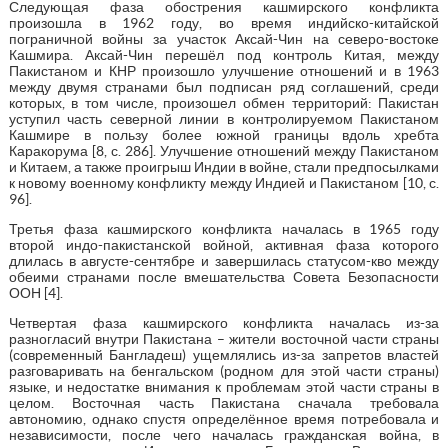
Следующая фаза обострения кашмирского конфликта
произошла в 1962 году, во время индийско-китайской
пограничной войны за участок Аксай-Чин на северо-востоке
Кашмира. Аксай-Чин перешёл под контроль Китая, между
Пакистаном и КНР произошло улучшение отношений и в 1963
между двумя странами был подписан ряд соглашений, среди
которых, в том числе, произошел обмен территорий: Пакистан
уступил часть северной линии в контролируемом Пакистаном
Кашмире в пользу более южной границы вдоль хребта
Каракорума [8, с. 286]. Улучшение отношений между Пакистаном
и Китаем, а также проигрыш Индии в войне, стали предпосылками
к новому военному конфликту между Индией и Пакистаном [10, с.
96].
Третья фаза кашмирского конфликта началась в 1965 году
второй индо-пакистанской войной, активная фаза которого
длилась в августе-сентябре и завершилась статусом-кво между
обеими странами после вмешательства Совета Безопасности
ООН [4].
Четвертая фаза кашмирского конфликта началась из-за
разногласий внутри Пакистана – жители восточной части страны
(современный Бангладеш) ущемлялись из-за запретов властей
разговаривать на бенгальском (родном для этой части страны)
языке, и недостатке внимания к проблемам этой части страны в
целом. Восточная часть Пакистана сначала требовала
автономию, однако спустя определённое время потребовала и
независимости, после чего началась гражданская война, в