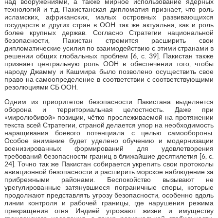
над вооружениями, а также мирное использование ядерных
технологий и т.д. Пакистанская дипломатия признает, что роль
исламских, африканских, малых островных развивающихся
государств и других стран в ООН так же актуальна, как и роль
более крупных держав. Согласно Стратегии национальной
безопасности, Пакистан стремится расширить свои
дипломатические усилия по взаимодействию с этими странами в
решении общих глобальных проблем [6, с. 39]. Пакистан также
признает центральную роль ООН в обеспечении того, чтобы
народу Джамму и Кашмира было позволено осуществить свое
право на самоопределение в соответствии с соответствующими
резолюциями СБ ООН.
Одним из приоритетов безопасности Пакистана выделяется
оборона и территориальная целостность. Даже при
«миролюбивой» позиции, чётко прослеживаемой на протяжении
текста всей Стратегии, страной делается упор на необходимость
наращивания боевого потенциала с целью самообороны.
Особое внимание будет уделено обучению и модернизации
военизированных формирований для удовлетворения
требований безопасности границ в ближайшие десятилетия [6, с.
24]. Точно так же Пакистан собирается укрепить свои протоколы
авиационной безопасности и расширить морское наблюдение за
прибрежными районами. Беспокойство вызывают не
урегулированные затянувшиеся пограничные споры, которые
продолжают представлять угрозу безопасности, особенно вдоль
линии контроля и рабочей границы, где нарушения режима
прекращения огня Индией угрожают жизни и имуществу