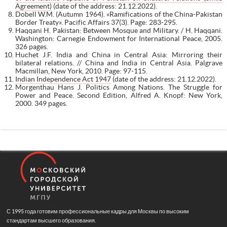
Agreement)
(date of the address: 21.12.2022).
Dobell W.M. (Autumn 1964). «Ramifications of the China-Pakistan
Border Treaty». Pacific Affairs 37(3). Page: 283-295.
Haqqani H. Pakistan: Between Mosque and Military. / H. Haqqani.
Washington: Carnegie Endowment for International Peace, 2005.
326 pages.
Huchet J.F. India and China in Central Asia: Mirroring their
bilateral relations. // China and India in Central Asia. Palgrave
Macmillan, New York, 2010. Page: 97-115.
Indian Independence Act 1947
(date of the address: 21.12.2022).
Morgenthau Hans J. Politics Among Nations. The Struggle for
Power and Peace. Second Edition, Alfred A. Knopf: New York,
2000. 349 рages.
С 1995 года готовим профессиональные кадры для Москвы по высоким
стандартам высшего образования.