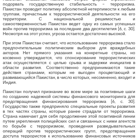
подорвать государственную стабильность – терроризма.
Пакистан проводит политику абсолютной нетерпимости к любым
группам, причастным к террористической деятельности на его
территории. С национальной решимостью и
самоотверженностью Пакистан ведет одну из самых успешных
войн против терроризма за последние два десятилетия [6, с. 30].
Несмотря на этот успех, угроза остается достаточно высокой.
При этом Пакистан считает, что использование терроризма стало
предпочтительным политическим выбором для враждебных
акторов. Нет прямого указания на конкретные страны, но
косвенно утверждается, что спонсирование террористических
атак осуществляется с целью срыва и задержки инициатив в
области развития. Соответственно предпринимаются такие
действия странами, которым не выгоден процветающий и
развивающийся Пакистан, в число которых, несомненно, входит и
Индия.
Пакистан получил признание во всем мире за позитивные шаги
по созданию надежной системы финансового мониторинга для
предотвращения финансирования терроризма [6, с. 30].
Государство также предприняло специальные проекты развития
в тех частях страны, которые ранее страдали от терроризма.
Страна намечает для себя продолжение этой позитивной линии
путем укрепления полицейских сил и связанных с ними агентств
по борьбе с терроризмом, проведения разведывательных
операций против террористических групп, предотвращения
доступа террористов к использованию финансовых источников