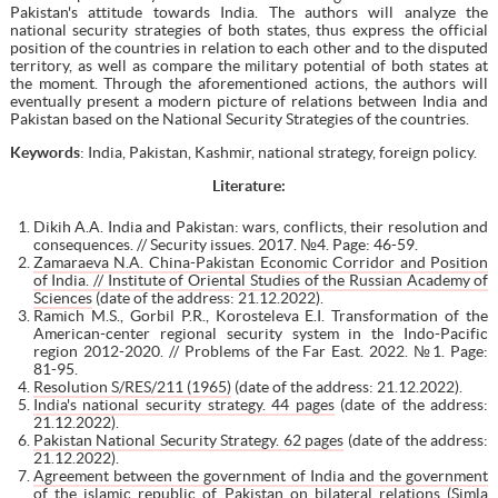
Pakistan's attitude towards India. The authors will analyze the
national security strategies of both states, thus express the official
position of the countries in relation to each other and to the disputed
territory, as well as compare the military potential of both states at
the moment. Through the aforementioned actions, the authors will
eventually present a modern picture of relations between India and
Pakistan based on the National Security Strategies of the countries.
Keywords
: India, Pakistan, Kashmir, national strategy, foreign policy.
Literature:
Dikih A.A. India and Pakistan: wars, conflicts, their resolution and
consequences. // Security issues. 2017. №4. Page: 46-59.
Zamaraeva N.A. China-Pakistan Economic Corridor and Position
of India. // Institute of Oriental Studies of the Russian Academy of
Sciences
(date of the address: 21.12.2022).
Ramich M.S., Gorbil P.R., Korosteleva E.I. Transformation of the
American-center regional security system in the Indo-Pacific
region 2012-2020. // Problems of the Far East. 2022. №1. Page:
81-95.
Resolution S/RES/211 (1965)
(date of the address: 21.12.2022).
India's national security strategy. 44 pages
(date of the address:
21.12.2022).
Pakistan National Security Strategy. 62 pages
(date of the address:
21.12.2022).
Agreement between the government of India and the government
of the islamic republic of Pakistan on bilateral relations (Simla