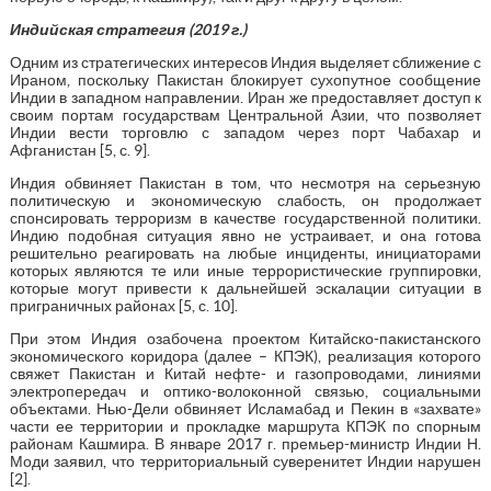
Индийская стратегия (2019 г.)
Одним из стратегических интересов Индия выделяет сближение с
Ираном, поскольку Пакистан блокирует сухопутное сообщение
Индии в западном направлении. Иран же предоставляет доступ к
своим портам государствам Центральной Азии, что позволяет
Индии вести торговлю с западом через порт Чабахар и
Афганистан [5, с. 9].
Индия обвиняет Пакистан в том, что несмотря на серьезную
политическую и экономическую слабость, он продолжает
спонсировать терроризм в качестве государственной политики.
Индию подобная ситуация явно не устраивает, и она готова
решительно реагировать на любые инциденты, инициаторами
которых являются те или иные террористические группировки,
которые могут привести к дальнейшей эскалации ситуации в
приграничных районах [5, с. 10].
При этом Индия озабочена проектом Китайско-пакистанского
экономического коридора (далее – КПЭК), реализация которого
свяжет Пакистан и Китай нефте- и газопроводами, линиями
электропередач и оптико-волоконной связью, социальными
объектами. Нью-Дели обвиняет Исламабад и Пекин в «захвате»
части ее территории и прокладке маршрута КПЭК по спорным
районам Кашмира. В январе 2017 г. премьер-министр Индии Н.
Моди заявил, что территориальный суверенитет Индии нарушен
[2].