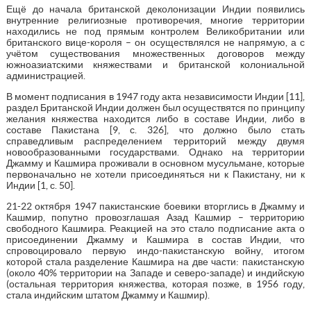
Ещё до начала британской деколонизации Индии появились
внутренние религиозные противоречия, многие территории
находились не под прямым контролем Великобритании или
британского вице-короля – он осуществлялся не напрямую, а с
учётом существования множественных договоров между
южноазиатскими княжествами и британской колониальной
администрацией.
В момент подписания в 1947 году акта независимости Индии [11],
раздел Британской Индии должен был осуществятся по принципу
желания княжества находится либо в составе Индии, либо в
составе Пакистана [9, с. 326], что должно было стать
справедливым распределением территорий между двумя
новообразованными государствами. Однако на территории
Джамму и Кашмира проживали в основном мусульмане, которые
первоначально не хотели присоединяться ни к Пакистану, ни к
Индии [1, с. 50].
21-22 октября 1947 пакистанские боевики вторглись в Джамму и
Кашмир, попутно провозглашая Азад Кашмир – территорию
свободного Кашмира. Реакцией на это стало подписание акта о
присоединении Джамму и Кашмира в состав Индии, что
спровоцировало первую индо-пакистанскую войну, итогом
которой стала разделение Кашмира на две части: пакистанскую
(около 40% территории на Западе и северо-западе) и индийскую
(остальная территория княжества, которая позже, в 1956 году,
стала индийским штатом Джамму и Кашмир).