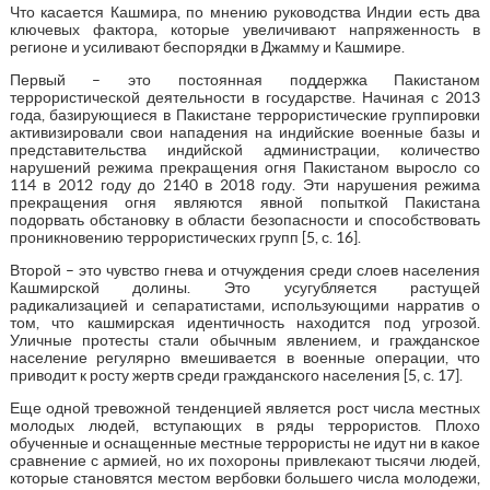
Что касается Кашмира, по мнению руководства Индии есть два
ключевых фактора, которые увеличивают напряженность в
регионе и усиливают беспорядки в Джамму и Кашмире.
Первый – это постоянная поддержка Пакистаном
террористической деятельности в государстве. Начиная с 2013
года, базирующиеся в Пакистане террористические группировки
активизировали свои нападения на индийские военные базы и
представительства индийской администрации, количество
нарушений режима прекращения огня Пакистаном выросло со
114 в 2012 году до 2140 в 2018 году. Эти нарушения режима
прекращения огня являются явной попыткой Пакистана
подорвать обстановку в области безопасности и способствовать
проникновению террористических групп [5, с. 16].
Второй – это чувство гнева и отчуждения среди слоев населения
Кашмирской долины. Это усугубляется растущей
радикализацией и сепаратистами, использующими нарратив о
том, что кашмирская идентичность находится под угрозой.
Уличные протесты стали обычным явлением, и гражданское
население регулярно вмешивается в военные операции, что
приводит к росту жертв среди гражданского населения [5, с. 17].
Еще одной тревожной тенденцией является рост числа местных
молодых людей, вступающих в ряды террористов. Плохо
обученные и оснащенные местные террористы не идут ни в какое
сравнение с армией, но их похороны привлекают тысячи людей,
которые становятся местом вербовки большего числа молодежи,