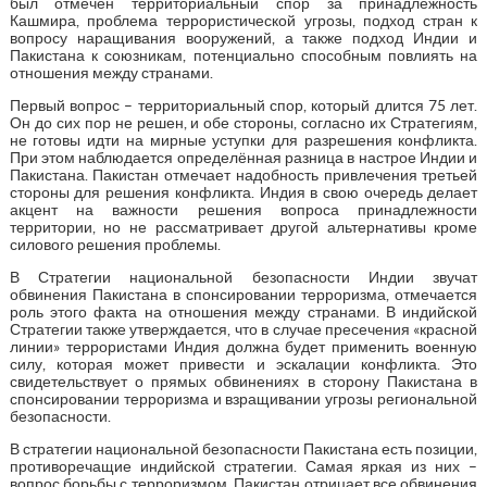
был отмечен территориальный спор за принадлежность
Кашмира, проблема террористической угрозы, подход стран к
вопросу наращивания вооружений, а также подход Индии и
Пакистана к союзникам, потенциально способным повлиять на
отношения между странами.
Первый вопрос – территориальный спор, который длится 75 лет.
Он до сих пор не решен, и обе стороны, согласно их Стратегиям,
не готовы идти на мирные уступки для разрешения конфликта.
При этом наблюдается определённая разница в настрое Индии и
Пакистана. Пакистан отмечает надобность привлечения третьей
стороны для решения конфликта. Индия в свою очередь делает
акцент на важности решения вопроса принадлежности
территории, но не рассматривает другой альтернативы кроме
силового решения проблемы.
В Стратегии национальной безопасности Индии звучат
обвинения Пакистана в спонсировании терроризма, отмечается
роль этого факта на отношения между странами. В индийской
Стратегии также утверждается, что в случае пресечения «красной
линии» террористами Индия должна будет применить военную
силу, которая может привести и эскалации конфликта. Это
свидетельствует о прямых обвинениях в сторону Пакистана в
спонсировании терроризма и взращивании угрозы региональной
безопасности.
В стратегии национальной безопасности Пакистана есть позиции,
противоречащие индийской стратегии. Самая яркая из них –
вопрос борьбы с терроризмом. Пакистан отрицает все обвинения