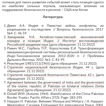
толчком для такого развития событий может стать позиция одного
из наиболее сильных игроков, оказывающих влияние на
поддержание безопасности в регионе – США или Китая.
Литература:
Диких А.А. Индия и Пакистан: войны, конфликты, их
разрешение и последствия. // Вопросы безопасности. 2017.
№4. С. 46-59.
Замараева Н.А. Китайско-пакистанский экономический
коридор и позиция Индии. // Институт востоковедения
Российской академии наук
(дата обращения: 21.12.2022).
Рамич М.С., Горбиль П.Р., Коростелева Е.И. Трансформация
американоцентричной системы региональной безопасности в
Индо-Тихоокеанском регионе 2012-2020 гг. // Проблемы
Дальнего Востока. 2022. №1. С. 81-95.
Резолюция S/RES/211(1965)
(дата обращения: 21.12.2022).
Стратегия национальной безопасности Индии. 44 c.
(дата
обращения: 21.12.2022).
Стратегия национальной безопасности Пакистана. 62 c.
(дата
обращения: 21.12.2022).
Agreement between the government of India and the government
of the islamic republic of Pakistan on bilateral relations (Simla
Agreement)
(дата обращения: 21.12.2022).
Dobell W.M. (Autumn 1964). «Ramifications of the China-Pakistan
Border Treaty». Pacific Affairs 37(3). Page: 283-295.
Haqqani H. Pakistan: Between Mosque and Military. / H. Haqqani.
Washington: Carnegie Endowment for International Peace, 2005.