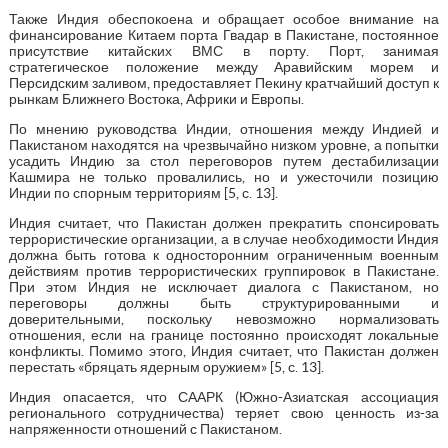
Также Индия обеспокоена и обращает особое внимание на
финансирование Китаем порта Гвадар в Пакистане, постоянное
присутствие китайских ВМС в порту. Порт, занимая
стратегическое положение между Аравийским морем и
Персидским заливом, предоставляет Пекину кратчайший доступ к
рынкам Ближнего Востока, Африки и Европы.
По мнению руководства Индии, отношения между Индией и
Пакистаном находятся на чрезвычайно низком уровне, а попытки
усадить Индию за стол переговоров путем дестабилизации
Кашмира не только провалились, но и ужесточили позицию
Индии по спорным территориям [5, с. 13].
Индия считает, что Пакистан должен прекратить спонсировать
террористические организации, а в случае необходимости Индия
должна быть готова к односторонним ограниченным военным
действиям против террористических группировок в Пакистане.
При этом Индия не исключает диалога с Пакистаном, но
переговоры должны быть структурированными и
доверительными, поскольку невозможно нормализовать
отношения, если на границе постоянно происходят локальные
конфликты. Помимо этого, Индия считает, что Пакистан должен
перестать «бряцать ядерным оружием» [5, с. 13].
Индия опасается, что СААРК (Южно-Азиатская ассоциация
регионального сотрудничества) теряет свою ценность из-за
напряженности отношений с Пакистаном.