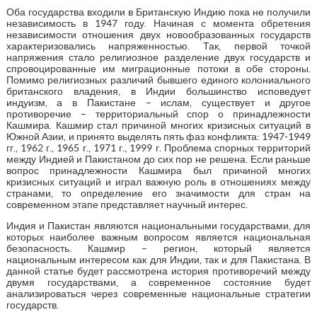
Оба государства входили в Британскую Индию пока не получили
независимость в 1947 году. Начиная с момента обретения
независимости отношения двух новообразованных государств
характеризовались напряженностью. Так, первой точкой
напряжения стало религиозное разделение двух государств и
спровоцированные им миграционные потоки в обе стороны.
Помимо религиозных различий бывшего единого колониального
британского владения, в Индии большинство исповедует
индуизм, а в Пакистане – ислам, существует и другое
противоречие – территориальный спор о принадлежности
Кашмира. Кашмир стал причиной многих кризисных ситуаций в
Южной Азии, и принято выделять пять фаз конфликта: 1947-1949
гг., 1962 г., 1965 г., 1971 г., 1999 г. Проблема спорных территорий
между Индией и Пакистаном до сих пор не решена. Если раньше
вопрос принадлежности Кашмира был причиной многих
кризисных ситуаций и играл важную роль в отношениях между
странами, то определение его значимости для стран на
современном этапе представляет научный интерес.
Индия и Пакистан являются национальными государствами, для
которых наиболее важным вопросом является национальная
безопасность. Кашмир – регион, который является
национальным интересом как для Индии, так и для Пакистана. В
данной статье будет рассмотрена история противоречий между
двумя государствами, а современное состояние будет
анализироваться через современные национальные стратегии
государств.