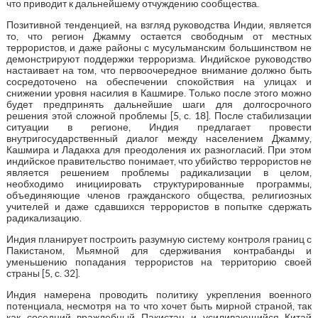
что приводит к дальнейшему отчуждению сообщества.
Позитивной тенденцией, на взгляд руководства Индии, является
то, что регион Джамму остается свободным от местных
террористов, и даже районы с мусульманским большинством не
демонстрируют поддержки терроризма. Индийское руководство
настаивает на том, что первоочередное внимание должно быть
сосредоточено на обеспечении спокойствия на улицах и
снижении уровня насилия в Кашмире. Только после этого можно
будет предпринять дальнейшие шаги для долгосрочного
решения этой сложной проблемы [5, с. 18]. После стабилизации
ситуации в регионе, Индия предлагает провести
внутригосударственный диалог между населением Джамму,
Кашмира и Ладакха для преодоления их разногласий. При этом
индийское правительство понимает, что убийство террористов не
является решением проблемы радикализации в целом,
необходимо инициировать структурированные программы,
объединяющие членов гражданского общества, религиозных
учителей и даже сдавшихся террористов в попытке сдержать
радикализацию.
Индия планирует построить разумную систему контроля границ с
Пакистаном, Мьямной для сдерживания контрабанды и
уменьшению попадания террористов на территорию своей
страны [5, с. 32].
Индия намерена проводить политику укрепления военного
потенциала, несмотря на то что хочет быть мирной страной, так
как соседний враждебный Пакистан и усиливающийся Китай