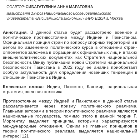
СОАВТОР:
СИБАГАТУЛИНА АННА МАРАТОВНА
магистрант 1 курса Национального исследовательского
университета «Высшая школа экономики» (НИУ ВШЭ), г. Москва
Аннотация.
В данной статье будет рассмотрено военное и
политическое противостояние между Индией и Пакистаном.
Официальная позиция стран по вопросу спорных территорий и в
целом по изменению политического курса в отношении стран-
оппонентов заложена в обращениях официальных лиц и в таких
внешнеполитических документах как Стратегия национальной
безопасности. Ввиду публикации новой Стратегии национальной
безопасности Пакистана в 2022 году её анализ приобретает
особую актуальность для определения новейших тенденций в
отношении Пакистана к Индии.
Ключевые слова:
Индия, Пакистан, Кашмир, национальная
стратегия, внешняя политика.
Противостояние между Индией и Пакистаном в данной статье
рассматривается через призму политического реализма.
Главными акторами в теории политического реализма являются
национальные государства, помимо этого в данной теории Г.
Моргентау выделяет принципы, которыми характеризуются
международные отношения. Одним из главных принципов в
теории политического реализма выделяется национальный
интерес [12].