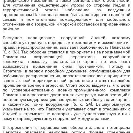
гражданского населения, а также региональной стабильности.
Для устранения существующей угрозы со стороны Индии и
террористической угрозы наблюдение за воздушным
пространством Пакистана должно быть гарантировано надёжной
связью и компетентным командованием для мобильного
отслеживания о воздушной и морской обстановки в приграничных
районах.
Растущее наращивание вооружений Индией, которому
способствуют доступ к передовым технологиям и исключения из
правил нераспространения, вызывает озабоченность Пакистана
[6, с. 36]. Так, оборона ставится в приоритет из-за признаваемой
Пакистаном возрастающей перспективы вооружённого
конфликта, поскольку правительство страны не исключает
возможности применения силы противником. Потому в
Стратегии, в первом подобном документе, опубликованном для
публичного распространения, делается заявление о приоритете
защиты своей территориальной целостности в ответ на любое
проявление военной агрессии. Стоит особо выделить, что цели
по усовершенствованию военно-промышленного комплекса
Пакистан намеревается достигать за счет разумных инвестиций в
постоянную модернизацию вооруженных сил без участия страны
в какой-либо гонке вооружений [6, с. 24]. Вышеупомянутое
указывает на то, что Пакистан учитывает опыт в отношениях с
Индией и стремится не повторить уже существовавшую и ни к
чему не приведшую гонку вооружений между странами.
В стремлении к наращиванию оборонительного потенциала
Пакистан опасается наиболее острой формы стремления