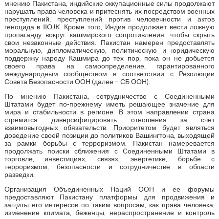
мнению Пакистана, индийские оккупационные силы продолжают
нарушать права человека и притеснять их посредством военных
преступлений, преступлений против человечности и актов
геноцида в IIOJK. Кроме того, Индия продолжает вести ложную
пропаганду вокруг кашмирского сопротивления, чтобы скрыть
свои незаконные действия. Пакистан намерен предоставлять
моральную, дипломатическую, политическую и юридическую
поддержку народу Кашмира до тех пор, пока он не добьется
своего права на самоопределение, гарантированного
международным сообществом в соответствии с Резолюции
Совета Безопасности ООН (далее – СБ ООН).
По мнению Пакистана, сотрудничество с Соединенными
Штатами будет по-прежнему иметь решающее значение для
мира и стабильности в регионе. В этом направлении страна
стремится диверсифицировать отношения за счет
взаимовыгодных обязательств. Приоритетом будет являться
доведение своей позиции до политиков Вашингтона, выходящей
за рамки борьбы с терроризмом. Пакистан намеревается
продолжать поиски сближения с Соединенными Штатами в
торговле, инвестициях, связях, энергетике, борьбе с
терроризмом, безопасности и сотрудничестве в области
разведки.
Организация Объединенных Наций ООН и ее форумы
предоставляют Пакистану платформы для продвижения и
защиты его интересов по таким вопросам, как права человека,
изменение климата, беженцы, нераспространение и контроль