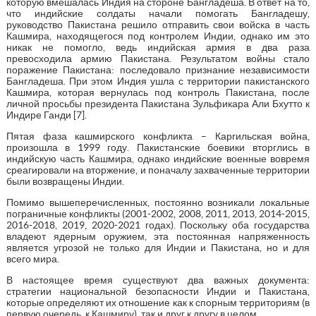
которую вмешалась Индия на стороне Бангладеша. В ответ на то,
что индийские солдаты начали помогать Бангладешу,
руководство Пакистана решило отправить свои войска в часть
Кашмира, находящегося под контролем Индии, однако им это
никак не помогло, ведь индийская армия в два раза
превосходила армию Пакистана. Результатом войны стало
поражение Пакистана: последовало признание независимости
Бангладеша. При этом Индия ушла с территории пакистанского
Кашмира, которая вернулась под контроль Пакистана, после
личной просьбы президента Пакистана Зульфикара Али Бхутто к
Индире Ганди [7].
Пятая фаза кашмирского конфликта – Каргильская война,
произошла в 1999 году. Пакистанские боевики вторглись в
индийскую часть Кашмира, однако индийские военные вовремя
среагировали на вторжение, и поначалу захваченные территории
были возвращены Индии.
Помимо вышеперечисленных, постоянно возникали локальные
пограничные конфликты (2001-2002, 2008, 2011, 2013, 2014-2015,
2016-2018, 2019, 2020-2021 годах). Поскольку оба государства
владеют ядерным оружием, эта постоянная напряженность
является угрозой не только для Индии и Пакистана, но и для
всего мира.
В настоящее время существуют два важных документа:
стратегии национальной безопасности Индии и Пакистана,
которые определяют их отношение как к спорным территориям (в
первую очередь, к Кашмиру), так и друг к другу в целом.