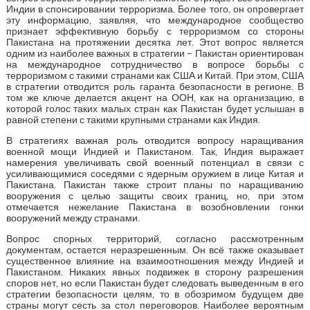
Индии в спонсировании терроризма. Более того, он опровергает
эту информацию, заявляя, что международное сообщество
признает эффективную борьбу с терроризмом со стороны
Пакистана на протяжении десятка лет. Этот вопрос является
одним из наиболее важных в стратегии – Пакистан ориентирован
на международное сотрудничество в вопросе борьбы с
терроризмом с такими странами как США и Китай. При этом, США
в стратегии отводится роль гаранта безопасности в регионе. В
том же ключе делается акцент на ООН, как на организацию, в
которой голос таких малых стран как Пакистан будет услышан в
равной степени с такими крупными странами как Индия.
В стратегиях важная роль отводится вопросу наращивания
военной мощи Индией и Пакистаном. Так, Индия выражает
намерения увеличивать свой военный потенциал в связи с
усиливающимися соседями с ядерным оружием в лице Китая и
Пакистана. Пакистан также строит планы по наращиванию
вооружения с целью защиты своих границ, но, при этом
отмечается нежелание Пакистана в возобновлении гонки
вооружений между странами.
Вопрос спорных территорий, согласно рассмотренным
документам, остается неразрешенным. Он всё также оказывает
существенное влияние на взаимоотношения между Индией и
Пакистаном. Никаких явных подвижек в сторону разрешения
споров нет, но если Пакистан будет следовать выведенным в его
стратегии безопасности целям, то в обозримом будущем две
страны могут сесть за стол переговоров. Наиболее вероятным