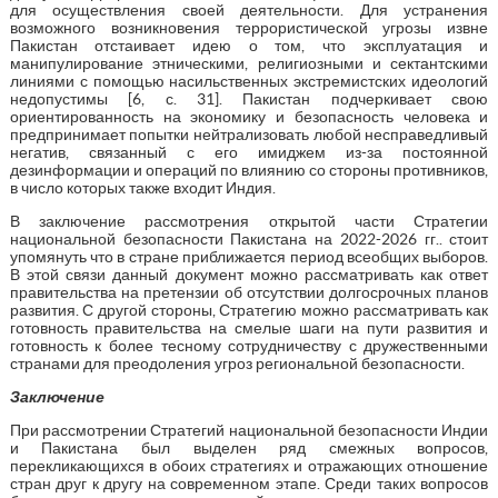
для осуществления своей деятельности. Для устранения
возможного возникновения террористической угрозы извне
Пакистан отстаивает идею о том, что эксплуатация и
манипулирование этническими, религиозными и сектантскими
линиями с помощью насильственных экстремистских идеологий
недопустимы [6, с. 31]. Пакистан подчеркивает свою
ориентированность на экономику и безопасность человека и
предпринимает попытки нейтрализовать любой несправедливый
негатив, связанный с его имиджем из-за постоянной
дезинформации и операций по влиянию со стороны противников,
в число которых также входит Индия.
В заключение рассмотрения открытой части Стратегии
национальной безопасности Пакистана на 2022-2026 гг.. стоит
упомянуть что в стране приближается период всеобщих выборов.
В этой связи данный документ можно рассматривать как ответ
правительства на претензии об отсутствии долгосрочных планов
развития. С другой стороны, Стратегию можно рассматривать как
готовность правительства на смелые шаги на пути развития и
готовность к более тесному сотрудничеству с дружественными
странами для преодоления угроз региональной безопасности.
Заключение
При рассмотрении Стратегий национальной безопасности Индии
и Пакистана был выделен ряд смежных вопросов,
перекликающихся в обоих стратегиях и отражающих отношение
стран друг к другу на современном этапе. Среди таких вопросов