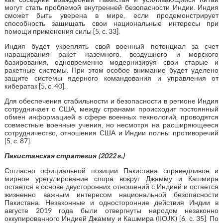
могут стать проблемой внутренней безопасности Индии. Индия
сможет быть уверена в мире, если продемонстрирует
способность защищать свои национальные интересы при
помощи применения силы [5, с. 33].
Индия будет укреплять свой военный потенциал за счет
наращивания ракет наземного, воздушного и морского
базирования, одновременно модернизируя свои старые и
ракетные системы. При этом особое внимание будет уделено
защите системы ядерного командования и управления от
кибератак [5, с. 40].
Для обеспечения стабильности и безопасности в регионе Индия
сотрудничает с США, между странами происходит постоянный
обмен информацией в сфере военных технологий, проводятся
совместные военные учения, но несмотря на расширяющееся
сотрудничество, отношения США и Индии полны противоречий
[5, с. 87].
Пакистанская стратегия (
2022
г.)
Согласно официальной позиции Пакистана справедливое и
мирное урегулирование спора вокруг Джамму и Кашмира
остается в основе двусторонних отношений с Индией и остается
жизненно важным интересом национальной безопасности
Пакистана. Незаконные и односторонние действия Индии в
августе 2019 года были отвергнуты народом незаконно
оккупированного Индией Джамму и Кашмира (IIOJK) [6, с. 35]. По