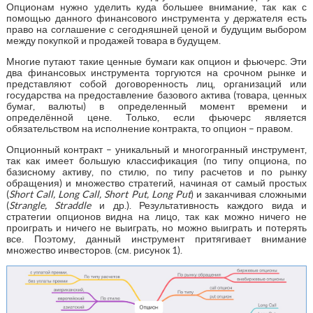
Опционам нужно уделить куда большее внимание, так как с
помощью данного финансового инструмента у держателя есть
право на соглашение с сегодняшней ценой и будущим выбором
между покупкой и продажей товара в будущем.
Многие путают такие ценные бумаги как опцион и фьючерс. Эти
два финансовых инструмента торгуются на срочном рынке и
представляют собой договоренность лиц, организаций или
государства на предоставление базового актива (товара, ценных
бумаг, валюты) в определенный момент времени и
определённой цене. Только, если фьючерс является
обязательством на исполнение контракта, то опцион – правом.
Опционный контракт – уникальный и многогранный инструмент,
так как имеет большую классификация (по типу опциона, по
базисному активу, по стилю, по типу расчетов и по рынку
обращения) и множество стратегий, начиная от самый простых
(
Short Call, Long Call, Short Put, Long Put
) и заканчивая сложными
(
Strangle, Straddle
и др.). Результативность каждого вида и
стратегии опционов видна на лицо, так как можно ничего не
проиграть и ничего не выиграть, но можно выиграть и потерять
все. Поэтому, данный инструмент притягивает внимание
множество инвесторов. (см. рисунок 1).