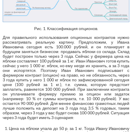
Рис. 1. Классификация опционов.
Для правильного использования опционных контрактов нужно
рассматривать реальную картину. Предположим, у Ивана
Ивановича сегодня есть 100.000 рублей, и он планирует в
будущем заняться бизнесом: продавать яблоки со склада. Склад
будет построен только через 3 года. Сейчас у фермера цена на
яблоки составляет 100 рублей за 1 кг. Иван Иванович готов купить
сейчас у него 1 000 кг. яблок, но ему негде их хранить, а за 3 года
они испортятся. Поэтому Иван Иванович подписывает с
фермером контракт (опцион) на право, но не обязанность, через
3 года купить у него 1 000 кг яблок по зафиксированной сегодня
цене (100 рублей за 1 кг.), т.е. сумма, которую предстоит
заплатить, равняется 100 000 рублей. При заключении контракта
он уплачиваете фермеру премию за опцион или задаток
(например: 10 % от суммы контракта, т.е. 10 000 рублей). У вас
остается 90 000 рублей. Для менее финансово грамотных людей
лучше положить на депозит на 3 года под 3,5 % годовых, таким
образом, через 3 года у вас будет снова 100 000 рублей. Ситуация
через 3 года будет иметь 3 сценария:
Цена на яблоки упала до 50 р. за 1 кг. Тогда Ивану Ивановичу