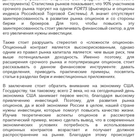
инструмента). Статистика рынков показывает, что 90% участников
срочного рынка торгуют на одном
FORTS
(фьючерсы и опционы
индекса Российской Торговой Системы). А значит отсутствует
заинтересованность в развитии рынка опционов и со стороны
биржи и брокеров. Для того, чтобы повысить эту
заинтересованность стоит увеличивать финансовый сектор, а для
его увеличения нужны инвестиции.
Также стоит разрушить стереотип о «сложности опционов».
Опционный контракт является высокорискованным, однако
одним из правил рынка капитала является: чем выше риск, тем
выше потенциальная доходность. Именно поэтому, для
расширения срочного рынка и популяризации опционов, стоит
рассказывать о данном финансовом инструменте: давать
определения, приводить практические примеры, посвятить
статьи в разделах бирж и инвестиционных приложениях.
В заключение стоит обратить внимание на экономику США.
Государству, так таковому, всего 2 века, но на сегодняшний день
экономика США занимает первое место, благодаря высокому
привлечению инвестиций. Поэтому, для развития рынка
опционов, да и всей экономики России в целом, нашей стране
нужны инвестиции, которые помогут повысить качество жизни.
Изучив теоретические аспекты опционов и рассмотрев
практический пример, можно сделать вывод, что в современных
экономических условиях потребность в использовании
опционных контрактов возрастает и получает должное
распространение на рынке. Благодаря этому происходит