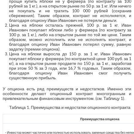
проще купить яблоки не у фермера (по контракту за 100
рублей за 1 кг.), а на открытом рынке по 50 р. за 1 кг. Или ничего
не покупать и не тратить 100 000 рублей (сохранив
сбережения). Таким образом, контракт не исполняется, и
благодаря опциону Иван Иванович не потеряли деньги.
Цена на яблоки осталась прежней, 100 р. за 1 кг. Иван
Иванович покупает яблоки либо у фермера (по контракту за
100 р. за 1 кг.), либо на открытом рынке по той же цене. Таким
образом, можно исполнить или не исполнять контракт, и
благодаря опциону Иван Иванович потерял сумму, равную
задатку (премии опциона).
Цена на яблоки выросла до 150 р. за 1 кг. Иван Иванович
покупает яблоки у фермера (по контрактной цене 100 руб. за 1
кг), а на открытом рынке продаете по 150 р. за 1 кг., заработав
при этом 50 % за 3 года, или 16,7 % годовых. Таким образом,
благодаря опциону Иван Иванович смог получить
существенную прибыль.
У опциона есть ряд преимуществ и недостатков. Именно эти
особенности делают опционный контракт многогранным и
привлекательным финансовым инструментом. (см. Таблицу 1).
Таблица 1. Преимущества и недостатки опционного контракта
Преимущества опциона
- Инвестор может частично или полностью использовать заемные средства без непос