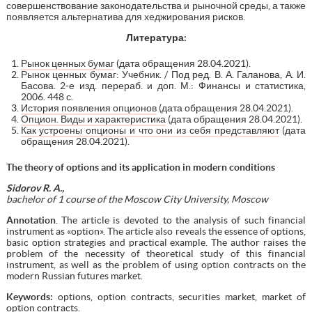
совершенствование законодательства и рыночной среды, а также
появляется альтернатива для хеджирования рисков.
Литература:
Рынок ценных бумаг
(дата обращения 28.04.2021).
Рынок ценных бумаг: Учебник. / Под ред. В. А. Галанова, А. И.
Басова. 2-е изд. перераб. и доп. М.: Финансы и статистика,
2006. 448 с.
История появления опционов
(дата обращения 28.04.2021).
Опцион. Виды и характеристика
(дата обращения 28.04.2021).
Как устроены опционы и что они из себя представляют
(дата
обращения 28.04.2021).
The theory of options and its application in modern conditions
Sidorov R. A.,
bachelor of 1 course of the Moscow City University, Moscow
А
nnotation
. The article is devoted to the analysis of such financial
instrument as «option». The article also reveals the essence of options,
basic option strategies and practical example. The author raises the
problem of the necessity of theoretical study of this financial
instrument, as well as the problem of using option contracts on the
modern Russian futures market.
Keywords:
options, option contracts, securities market, market of
option contracts.