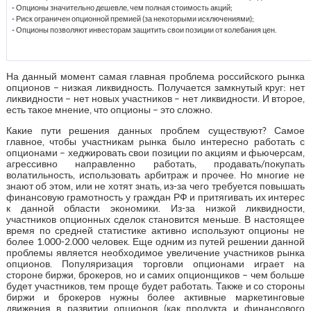
- Опционы значительно дешевле, чем полная стоимость акций;
- Риск ограничен опционной премией (за некоторыми исключениями);
- Опционы позволяют инвесторам защитить свои позиции от колебания цен.
На данный момент самая главная проблема российского рынка
опционов – низкая ликвидность. Получается замкнутый круг: нет
ликвидности – нет новых участников – нет ликвидности. И второе,
есть такое мнение, что опционы – это сложно.
Какие пути решения данных проблем существуют? Самое
главное, чтобы участникам рынка было интересно работать с
опционами – хеджировать свои позиции по акциям и фьючерсам,
агрессивно направленно работать, продавать/покупать
волатильность, использовать арбитраж и прочее. Но многие не
знают об этом, или не хотят знать, из-за чего требуется повышать
финансовую грамотность у граждан РФ и притягивать их интерес
к данной области экономики. Из-за низкой ликвидности,
участников опционных сделок становится меньше. В настоящее
время по средней статистике активно используют опционы не
более 1.000-2.000 человек. Еще одним из путей решении данной
проблемы является необходимое увеличение участников рынка
опционов. Популяризация торговли опционами играет на
стороне биржи, брокеров, но и самих опционщиков – чем больше
будет участников, тем проще будет работать. Также и со стороны
биржи и брокеров нужны более активные маркетинговые
движения в развитии опционов (как продукта и финансового