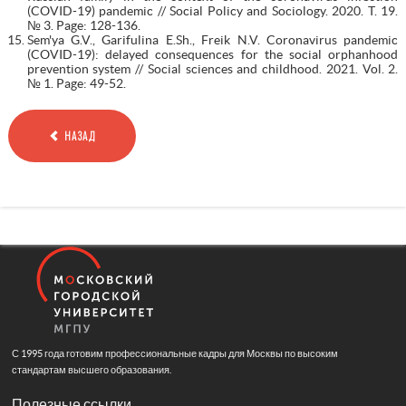
(COVID-19) pandemic // Social Policy and Sociology. 2020. T. 19.
№ 3. Page: 128-136.
Sem'ya G.V., Garifulina E.Sh., Freik N.V. Coronavirus pandemic
(COVID-19): delayed consequences for the social orphanhood
prevention system // Social sciences and childhood. 2021. Vol. 2.
№ 1. Page: 49-52.
НАЗАД
С 1995 года готовим профессиональные кадры для Москвы по высоким
стандартам высшего образования.
Полезные ссылки