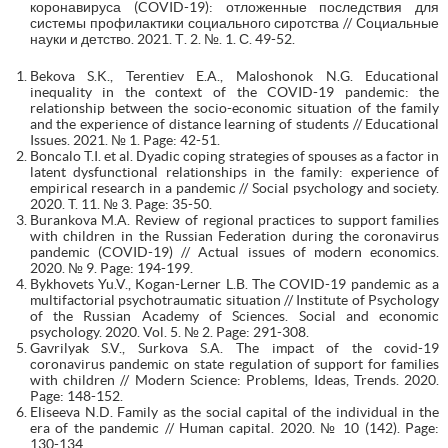
коронавируса (COVID-19): отложенные последствия для
системы профилактики социального сиротства // Социальные
науки и детство. 2021. Т. 2. №. 1. С. 49-52.
Bekova S.K., Terentiev E.A., Maloshonok N.G. Educational
inequality in the context of the COVID-19 pandemic: the
relationship between the socio-economic situation of the family
and the experience of distance learning of students // Educational
Issues. 2021. № 1. Page: 42-51.
Boncalo T.I. et al. Dyadic coping strategies of spouses as a factor in
latent dysfunctional relationships in the family: experience of
empirical research in a pandemic // Social psychology and society.
2020. T. 11. № 3. Page: 35-50.
Burankova M.A. Review of regional practices to support families
with children in the Russian Federation during the coronavirus
pandemic (COVID-19) // Actual issues of modern economics.
2020. № 9. Page: 194-199.
Bykhovets Yu.V., Kogan-Lerner L.B. The COVID-19 pandemic as a
multifactorial psychotraumatic situation // Institute of Psychology
of the Russian Academy of Sciences. Social and economic
psychology. 2020. Vol. 5. № 2. Page: 291-308.
Gavrilyak S.V., Surkova S.A. The impact of the covid-19
coronavirus pandemic on state regulation of support for families
with children // Modern Science: Problems, Ideas, Trends. 2020.
Page: 148-152.
Eliseeva N.D. Family as the social capital of the individual in the
era of the pandemic // Human capital. 2020. № 10 (142). Page:
130-134.