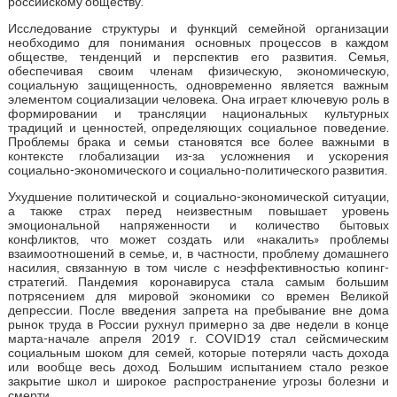
российскому обществу.
Исследование структуры и функций семейной организации
необходимо для понимания основных процессов в каждом
обществе, тенденций и перспектив его развития. Семья,
обеспечивая своим членам физическую, экономическую,
социальную защищенность, одновременно является важным
элементом социализации человека. Она играет ключевую роль в
формировании и трансляции национальных культурных
традиций и ценностей, определяющих социальное поведение.
Проблемы брака и семьи становятся все более важными в
контексте глобализации из-за усложнения и ускорения
социально-экономического и социально-политического развития.
Ухудшение политической и социально-экономической ситуации,
а также страх перед неизвестным повышает уровень
эмоциональной напряженности и количество бытовых
конфликтов, что может создать или «накалить» проблемы
взаимоотношений в семье, и, в частности, проблему домашнего
насилия, связанную в том числе с неэффективностью копинг-
стратегий. Пандемия коронавируса стала самым большим
потрясением для мировой экономики со времен Великой
депрессии. После введения запрета на пребывание вне дома
рынок труда в России рухнул примерно за две недели в конце
марта-начале апреля 2019 г. COVID19 стал сейсмическим
социальным шоком для семей, которые потеряли часть дохода
или вообще весь доход. Большим испытанием стало резкое
закрытие школ и широкое распространение угрозы болезни и
смерти.