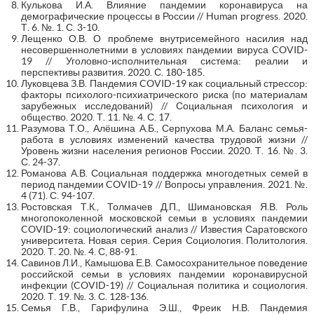
Кулькова И.А. Влияние пандемии коронавируса на
демографические процессы в России // Human progress. 2020.
Т. 6. №. 1. С. 3-10.
Лещенко О.В. О проблеме внутрисемейного насилия над
несовершеннолетними в условиях пандемии вируса COVID-
19 // Уголовно-исполнительная система: реалии и
перспективы развития. 2020. С. 180-185.
Луковцева З.В. Пандемия COVID-19 как социальный стрессор:
факторы психолого-психиатрического риска (по материалам
зарубежных исследований) // Социальная психология и
общество. 2020. Т. 11. №. 4. С. 17.
Разумова Т.О., Алёшина А.Б., Серпухова М.А. Баланс семья-
работа в условиях изменений качества трудовой жизни //
Уровень жизни населения регионов России. 2020. Т. 16. №. 3.
С. 24-37.
Романова А.В. Социальная поддержка многодетных семей в
период пандемии COVID-19 // Вопросы управления. 2021. №.
4 (71). С. 94-107.
Ростовская Т.К., Толмачев Д.П., Шимановская Я.В. Роль
многопоколенной московской семьи в условиях пандемии
COVID-19: социологический анализ // Известия Саратовского
университета. Новая серия. Серия Социология. Политология.
2020. Т. 20. №. 4. С, 88-91.
Савинов Л.И., Камышова Е.В. Самосохранительное поведение
российской семьи в условиях пандемии коронавирусной
инфекции (COVID-19) // Социальная политика и социология.
2020. Т. 19. №. 3. С. 128-136.
Семья Г.В., Гарифулина Э.Ш., Фреик Н.В. Пандемия