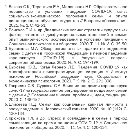
Бекова С.К., Терентьев Е.А., Малошонок Н.Г. Образовательное
неравенство в условиях пандемии COVID-19: связь
социально-экономического положения семьи и опыта
дистанционного обучения студентов // Вопросы образования.
2021. №. 1. С. 42-51.
Бонкало Т.И. и др. Диадические копинг-стратегии супругов как
фактор латентных дисфункциональных отношений в семье:
опыт эмпирического исследования в условиях пандемии //
Социальная психология и общество. 2020. Т. 11. №. 3. С. 35-50.
Буранкова М.А. Обзор региональных практик по поддержке
семей с детьми в Российской Федерации в период пандемии
коронавируса (COVID-19) // Актуальные вопросы
современной экономики. 2020. №. 9. С. 194-199.
Быховец Ю.В., Коган-Лернер Л.Б. Пандемия COVID-19 как
многофакторная психотравмирующая ситуация // Институт
психологии Российской академии наук. Социальная и
экономическая психология. 2020. Т. 5. №. 2. С. 291-308.
Гавриляк С.В., Суркова С.А. Влияние пандемии коронавируса
covid-19 на государственное регулирование поддержки семей
с детьми // Современная наука: проблемы, идеи, тенденции.
2020. С. 148-152.
Елисеева Н.Д. Семья как социальный капитал личности в
эпоху пандемии // Человеческий капитал. 2020. №. 10 (142). С.
130-134.
Крюкова Т.Л. и др. Стресс и совладание в семье в период
самоизоляции во время пандемии COVID-19 // Социальная
психология и общество. 2020. Т. 11. №. 4. С. 120-134.