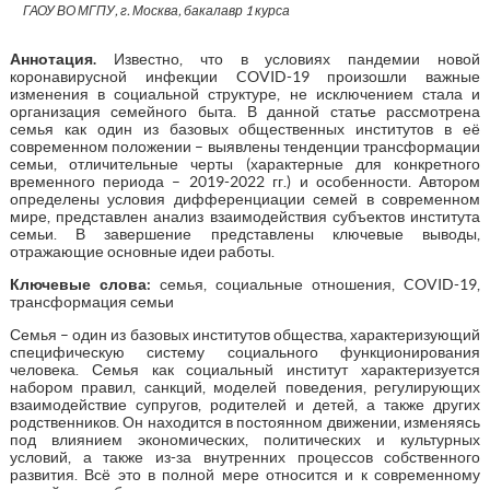
ГАОУ ВО МГПУ, г. Москва, бакалавр 1 курса
Аннотация.
Известно, что в условиях пандемии новой
коронавирусной инфекции COVID-19 произошли важные
изменения в социальной структуре, не исключением стала и
организация семейного быта. В данной статье рассмотрена
семья как один из базовых общественных институтов в её
современном положении – выявлены тенденции трансформации
семьи, отличительные черты (характерные для конкретного
временного периода – 2019-2022 гг.) и особенности. Автором
определены условия дифференциации семей в современном
мире, представлен анализ взаимодействия субъектов института
семьи. В завершение представлены ключевые выводы,
отражающие основные идеи работы.
Ключевые слова:
семья, социальные отношения, COVID-19,
трансформация семьи
Семья – один из базовых институтов общества, характеризующий
специфическую систему социального функционирования
человека. Семья как социальный институт характеризуется
набором правил, санкций, моделей поведения, регулирующих
взаимодействие супругов, родителей и детей, а также других
родственников. Он находится в постоянном движении, изменяясь
под влиянием экономических, политических и культурных
условий, а также из-за внутренних процессов собственного
развития. Всё это в полной мере относится и к современному