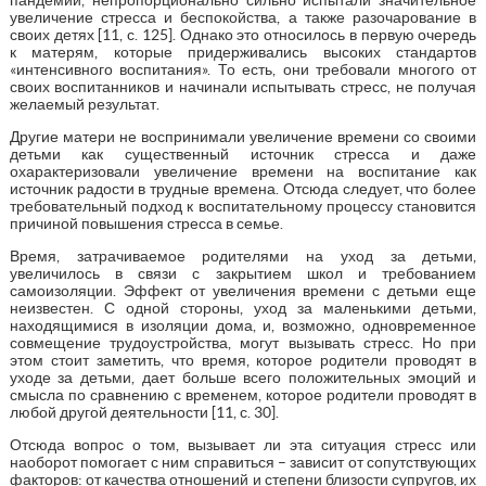
увеличение стресса и беспокойства, а также разочарование в
своих детях [11, с. 125]. Однако это относилось в первую очередь
к матерям, которые придерживались высоких стандартов
«интенсивного воспитания». То есть, они требовали многого от
своих воспитанников и начинали испытывать стресс, не получая
желаемый результат.
Другие матери не воспринимали увеличение времени со своими
детьми как существенный источник стресса и даже
охарактеризовали увеличение времени на воспитание как
источник радости в трудные времена. Отсюда следует, что более
требовательный подход к воспитательному процессу становится
причиной повышения стресса в семье.
Время, затрачиваемое родителями на уход за детьми,
увеличилось в связи с закрытием школ и требованием
самоизоляции. Эффект от увеличения времени с детьми еще
неизвестен. С одной стороны, уход за маленькими детьми,
находящимися в изоляции дома, и, возможно, одновременное
совмещение трудоустройства, могут вызывать стресс. Но при
этом стоит заметить, что время, которое родители проводят в
уходе за детьми, дает больше всего положительных эмоций и
смысла по сравнению с временем, которое родители проводят в
любой другой деятельности [11, с. 30].
Отсюда вопрос о том, вызывает ли эта ситуация стресс или
наоборот помогает с ним справиться – зависит от сопутствующих
факторов: от качества отношений и степени близости супругов, их