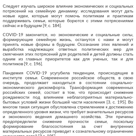
Следует изучать широкое влияние экономических и социальных
потрясений на семейную динамику: исследования могут дать
новые идеи, которые могут помочь политикам и практикам
поддерживать семьи, которые борются с этими потрясениями
сейчас и в будущем [9, с. 184].
COVID-19 закончится, но экономические и социальные силы,
формирующие семейную жизнь, останутся с нами и могут
принять новые формы в будущем. Осознание этих явлений и
выработка надлежащих ответных политических мер для
смягчения этих потрясений для родителей и детей должны стать
одним из главных приоритетов как для ученых, так и для
политиков [9, с. 196].
Пандемия COVID-19 усугубила тенденции, происходящие в
институте семьи. Современное российское обществ, в свою
очередь, продолжает находиться в состоянии социально-
экономического дискомфорта. Трансформация современных
российских семей, состоит в том, что происходит снижение
рождаемости под влиянием неблагоприятных материально-
бытовых условий жизни большей части населения [3, с. 195]. Во
многом такая ситуация обусловлена стремлением к достижению
определенного уровня жизни, что требует значительных ресурсов
и экономного ведения домашнего хозяйства. Эти причины
предопределили снижение прочности семьи, поскольку
формирование благосостояния за счет внутренних
материальных ресурсов приводит к сознательному ограничению
количества детей [3 с. 195].