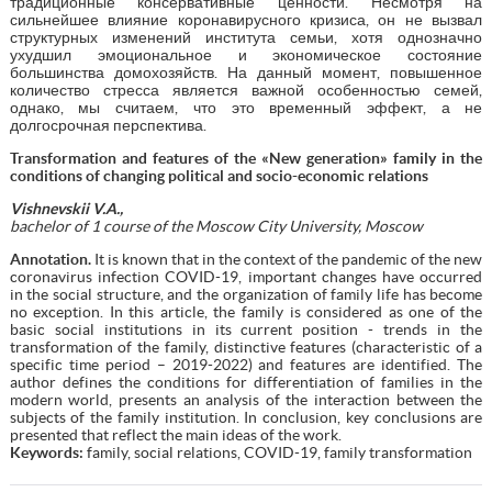
традиционные консервативные ценности. Несмотря на
сильнейшее влияние коронавирусного кризиса, он не вызвал
структурных изменений института семьи, хотя однозначно
ухудшил эмоциональное и экономическое состояние
большинства домохозяйств. На данный момент, повышенное
количество стресса является важной особенностью семей,
однако, мы считаем, что это временный эффект, а не
долгосрочная перспектива.
Transformation and features of the «New generation» family in the
conditions of changing political and socio-economic relations
Vishnevskii V.A.,
bachelor of 1 course of the Moscow City University, Moscow
Annotation.
It is known that in the context of the pandemic of the new
coronavirus infection COVID-19, important changes have occurred
in the social structure, and the organization of family life has become
no exception. In this article, the family is considered as one of the
basic social institutions in its current position - trends in the
transformation of the family, distinctive features (characteristic of a
specific time period – 2019-2022) and features are identified. The
author defines the conditions for differentiation of families in the
modern world, presents an analysis of the interaction between the
subjects of the family institution. In conclusion, key conclusions are
presented that reflect the main ideas of the work.
Keywords:
family, social relations, COVID-19, family transformation