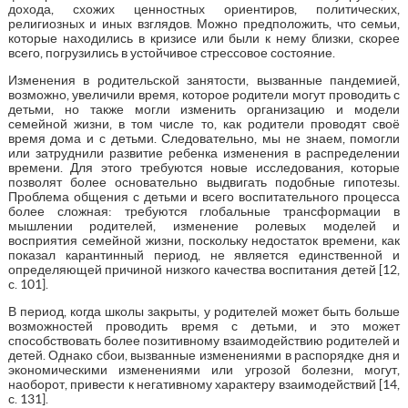
дохода, схожих ценностных ориентиров, политических,
религиозных и иных взглядов. Можно предположить, что семьи,
которые находились в кризисе или были к нему близки, скорее
всего, погрузились в устойчивое стрессовое состояние.
Изменения в родительской занятости, вызванные пандемией,
возможно, увеличили время, которое родители могут проводить с
детьми, но также могли изменить организацию и модели
семейной жизни, в том числе то, как родители проводят своё
время дома и с детьми. Следовательно, мы не знаем, помогли
или затруднили развитие ребенка изменения в распределении
времени. Для этого требуются новые исследования, которые
позволят более основательно выдвигать подобные гипотезы.
Проблема общения с детьми и всего воспитательного процесса
более сложная: требуются глобальные трансформации в
мышлении родителей, изменение ролевых моделей и
восприятия семейной жизни, поскольку недостаток времени, как
показал карантинный период, не является единственной и
определяющей причиной низкого качества воспитания детей [12,
с. 101].
В период, когда школы закрыты, у родителей может быть больше
возможностей проводить время с детьми, и это может
способствовать более позитивному взаимодействию родителей и
детей. Однако сбои, вызванные изменениями в распорядке дня и
экономическими изменениями или угрозой болезни, могут,
наоборот, привести к негативному характеру взаимодействий [14,
с. 131].