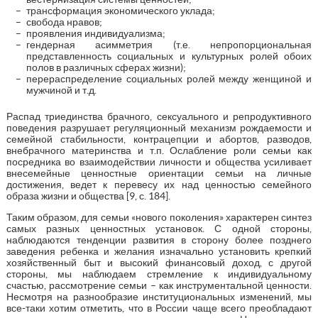
трансформация экономического уклада;
свобода нравов;
проявления индивидуализма;
гендерная асимметрия (т.е. непропорциональная
представленность социальных и культурных ролей обоих
полов в различных сферах жизни);
перераспределение социальных ролей между женщиной и
мужчиной и т.д.
Распад триединства брачного, сексуального и репродуктивного
поведения разрушает регуляционный механизм рождаемости и
семейной стабильности, контрацепции и абортов, разводов,
внебрачного материнства и т.п. Ослабление роли семьи как
посредника во взаимодействии личности и общества усиливает
внесемейные ценностные ориентации семьи на личные
достижения, ведет к перевесу их над ценностью семейного
образа жизни и общества [9, с. 184].
Таким образом, для семьи «нового поколения» характерен синтез
самых разных ценностных установок. С одной стороны,
наблюдаются тенденции развития в сторону более позднего
заведения ребенка и желания изначально установить крепкий
хозяйственный быт и высокий финансовый доход, с другой
стороны, мы наблюдаем стремление к индивидуальному
счастью, рассмотрение семьи – как инструментальной ценности.
Несмотря на разнообразие институциональных изменений, мы
все-таки хотим отметить, что в России чаще всего преобладают