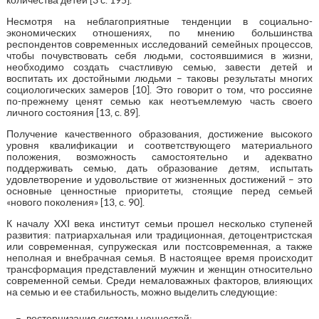
Несмотря на неблагоприятные тенденции в социально-
экономических отношениях, по мнению большинства
респондентов современных исследований семейных процессов,
чтобы почувствовать себя людьми, состоявшимися в жизни,
необходимо создать счастливую семью, завести детей и
воспитать их достойными людьми – таковы результаты многих
социологических замеров [10]. Это говорит о том, что россияне
по-прежнему ценят семью как неотъемлемую часть своего
личного состояния [13, с. 89].
Получение качественного образования, достижение высокого
уровня квалификации и соответствующего материального
положения, возможность самостоятельно и адекватно
поддерживать семью, дать образование детям, испытать
удовлетворение и удовольствие от жизненных достижений – это
основные ценностные приоритеты, стоящие перед семьей
«нового поколения» [13, с. 90].
К началу XXI века институт семьи прошел несколько ступеней
развития: патриархальная или традиционная, детоцентристская
или современная, супружеская или постсовременная, а также
неполная и внебрачная семья. В настоящее время происходит
трансформация представлений мужчин и женщин относительно
современной семьи. Среди немаловажных факторов, влияющих
на семью и ее стабильность, можно выделить следующие:
вестернизация системы ценностей;