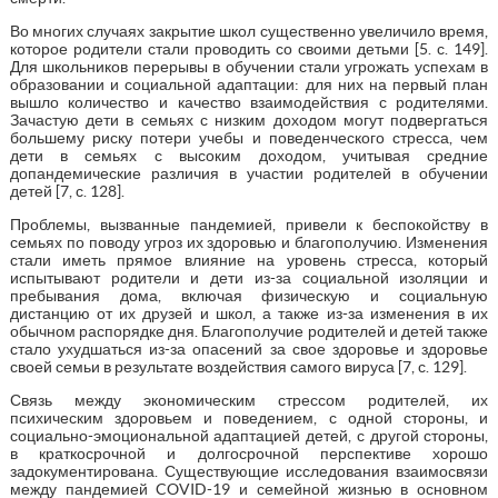
Во многих случаях закрытие школ существенно увеличило время,
которое родители стали проводить со своими детьми [5. с. 149].
Для школьников перерывы в обучении стали угрожать успехам в
образовании и социальной адаптации: для них на первый план
вышло количество и качество взаимодействия с родителями.
Зачастую дети в семьях с низким доходом могут подвергаться
большему риску потери учебы и поведенческого стресса, чем
дети в семьях с высоким доходом, учитывая средние
допандемические различия в участии родителей в обучении
детей [7, с. 128].
Проблемы, вызванные пандемией, привели к беспокойству в
семьях по поводу угроз их здоровью и благополучию. Изменения
стали иметь прямое влияние на уровень стресса, который
испытывают родители и дети из-за социальной изоляции и
пребывания дома, включая физическую и социальную
дистанцию от их друзей и школ, а также из-за изменения в их
обычном распорядке дня. Благополучие родителей и детей также
стало ухудшаться из-за опасений за свое здоровье и здоровье
своей семьи в результате воздействия самого вируса [7, с. 129].
Связь между экономическим стрессом родителей, их
психическим здоровьем и поведением, с одной стороны, и
социально-эмоциональной адаптацией детей, с другой стороны,
в краткосрочной и долгосрочной перспективе хорошо
задокументирована. Существующие исследования взаимосвязи
между пандемией COVID-19 и семейной жизнью в основном