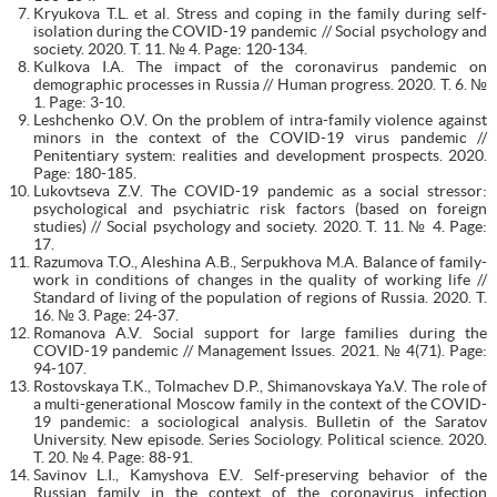
Kryukova T.L. et al. Stress and coping in the family during self-
isolation during the COVID-19 pandemic // Social psychology and
society. 2020. T. 11. № 4. Page: 120-134.
Kulkova I.A. The impact of the coronavirus pandemic on
demographic processes in Russia // Human progress. 2020. T. 6. №
1. Page: 3-10.
Leshchenko O.V. On the problem of intra-family violence against
minors in the context of the COVID-19 virus pandemic //
Penitentiary system: realities and development prospects. 2020.
Page: 180-185.
Lukovtseva Z.V. The COVID-19 pandemic as a social stressor:
psychological and psychiatric risk factors (based on foreign
studies) // Social psychology and society. 2020. T. 11. № 4. Page:
17.
Razumova T.O., Aleshina A.B., Serpukhova M.A. Balance of family-
work in conditions of changes in the quality of working life //
Standard of living of the population of regions of Russia. 2020. T.
16. № 3. Page: 24-37.
Romanova A.V. Social support for large families during the
COVID-19 pandemic // Management Issues. 2021. № 4(71). Page:
94-107.
Rostovskaya T.K., Tolmachev D.P., Shimanovskaya Ya.V. The role of
a multi-generational Moscow family in the context of the COVID-
19 pandemic: a sociological analysis. Bulletin of the Saratov
University. New episode. Series Sociology. Political science. 2020.
T. 20. № 4. Page: 88-91.
Savinov L.I., Kamyshova E.V. Self-preserving behavior of the
Russian family in the context of the coronavirus infection