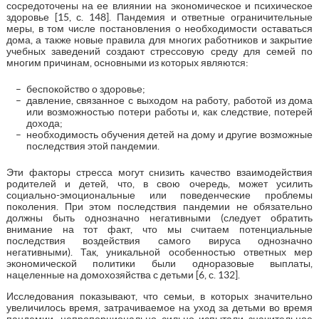
сосредоточены на ее влиянии на экономическое и психическое
здоровье [15, с. 148]. Пандемия и ответные ограничительные
меры, в том числе постановления о необходимости оставаться
дома, а также новые правила для многих работников и закрытие
учебных заведений создают стрессовую среду для семей по
многим причинам, основными из которых являются:
беспокойство о здоровье;
давление, связанное с выходом на работу, работой из дома
или возможностью потери работы и, как следствие, потерей
дохода;
необходимость обучения детей на дому и другие возможные
последствия этой пандемии.
Эти факторы стресса могут снизить качество взаимодействия
родителей и детей, что, в свою очередь, может усилить
социально-эмоциональные или поведенческие проблемы
поколения. При этом последствия пандемии не обязательно
должны быть однозначно негативными (следует обратить
внимание на тот факт, что мы считаем потенциальные
последствия воздействия самого вируса однозначно
негативными). Так, уникальной особенностью ответных мер
экономической политики были одноразовые выплаты,
нацеленные на домохозяйства с детьми [6, с. 132].
Исследования показывают, что семьи, в которых значительно
увеличилось время, затрачиваемое на уход за детьми во время
пандемии, непропорционально сильно испытали значительное