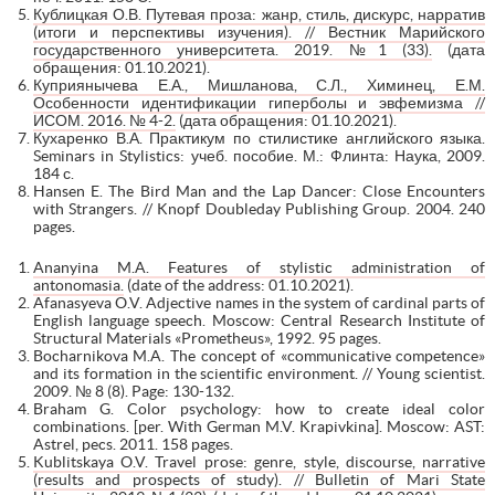
Кублицкая О.В. Путевая проза: жанр, стиль, дискурс, нарратив
(итоги и перспективы изучения). // Вестник Марийского
государственного университета. 2019. №1 (33).
(дата
обращения: 01.10.2021).
Куприянычева Е.А., Мишланова, С.Л., Химинец, Е.М.
Особенности идентификации гиперболы и эвфемизма //
ИСОМ. 2016. № 4-2.
(дата обращения: 01.10.2021).
Кухаренко В.А. Практикум по стилистике английского языка.
Seminars in Stylistics: учеб. пособие. М.: Флинта: Наука, 2009.
184 с.
Hansen E. The Bird Man and the Lap Dancer: Close Encounters
with Strangers. // Knopf Doubleday Publishing Group. 2004. 240
pages.
Ananyina M.A. Features of stylistic administration of
antonomasia.
(date of the address: 01.10.2021).
Afanasyeva O.V. Adjective names in the system of cardinal parts of
English language speech. Moscow: Central Research Institute of
Structural Materials «Prometheus», 1992. 95 pages.
Bocharnikova M.A. The concept of «communicative competence»
and its formation in the scientific environment. // Young scientist.
2009. № 8 (8). Page: 130-132.
Braham G. Color psychology: how to create ideal color
combinations. [per. With German M.V. Krapivkina]. Moscow: AST:
Astrel, pecs. 2011. 158 pages.
Kublitskaya O.V. Travel prose: genre, style, discourse, narrative
(results and prospects of study). // Bulletin of Mari State