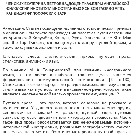
ЧЕНСКИХ ЕКАТЕРИНА ПЕТРОВНА, ДОЦЕНТ КАФЕДРЫ АНГЛИЙСКОЙ
ФИЛОЛОГИИ ИНСТИТУТА ИНОСТРАННЫХ ЯЗЫКОВ ГАОУ ВО МГПУ,
КАНДИДАТ ФИЛОСОФСКИХ НАУК
Аннотация. Статья посвящена изучению стилистических приемов
в оригинальном тексте произведения писателя-путешественника
из Британской Колумбии, Канады, Эрика Хансена «The Bird Man
and the Lap Dancer», относящемуся к жанру путевой прозы, а
также их функций, значения и роли.
Ключевые слова: стилистический приём, путевая проза,
стилистика, английский язык.
По мнению М. А. Бочарниковой, при изучении иностранного
языка, в том числе английского, главной целью является
формирование коммуникативной компетенции [3, с.130].
Стилистика, в свою очередь, это раздел языкознания, изучающий
стили языка как в устной, так и в письменной речи, которая также
является неотъемлемой частью процесса коммуникации [2].
Путевая проза – это проза, которая основана на рассказе о
путешествии. У данного жанра также есть множество других,
синонимичных названий – травелог, путевой очерк, путевые
записки, путевые дневники или литература путешествий. Часто
такой вид прозы рассматривается как неисчерпаемый источник
исторической информации, различных географических фактов,
но нельзя не отметить богатство материалов путевой прозы в