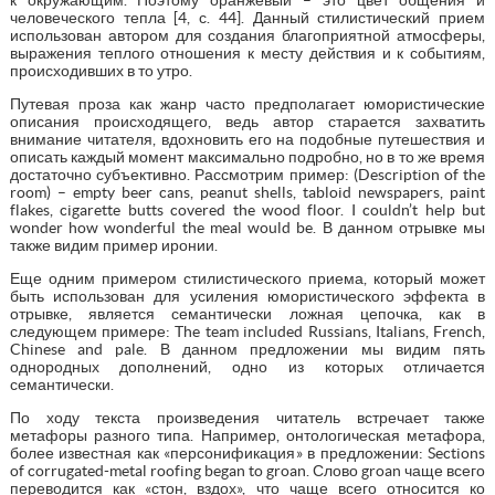
человеческого тепла [4, с. 44]. Данный стилистический прием
использован автором для создания благоприятной атмосферы,
выражения теплого отношения к месту действия и к событиям,
происходивших в то утро.
Путевая проза как жанр часто предполагает юмористические
описания происходящего, ведь автор старается захватить
внимание читателя, вдохновить его на подобные путешествия и
описать каждый момент максимально подробно, но в то же время
достаточно субъективно. Рассмотрим пример: (Description of the
room) – empty beer cans, peanut shells, tabloid newspapers, paint
flakes, cigarette butts covered the wood floor. I couldn’t help but
wonder how wonderful the meal would be. В данном отрывке мы
также видим пример иронии.
Еще одним примером стилистического приема, который может
быть использован для усиления юмористического эффекта в
отрывке, является семантически ложная цепочка, как в
следующем примере: The team included Russians, Italians, French,
Chinese and pale. В данном предложении мы видим пять
однородных дополнений, одно из которых отличается
семантически.
По ходу текста произведения читатель встречает также
метафоры разного типа. Например, онтологическая метафора,
более известная как «персонификация» в предложении: Sections
of corrugated-metal roofing began to groan. Слово groan чаще всего
переводится как «стон, вздох», что чаще всего относится ко