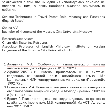
заключается в том, что ни один из используемых приемов не
являлся лишним, а лишь наоборот оживлял описываемые
события.
Stylistic Techniques in Travel Prose: Role, Meaning and Functions
(English Based)
Sheina A.V.,
bachelor of 4 course of the Moscow City University, Moscow
Research supervisor:
Chenskikh Ekaterina Petrovna,
Associate Professor of English Philology Institute of Foreign
Languages of the Moscow City University, Ph.D.
Ананьина М.А. Особенности стилистического приема
антономасии.
(дата обращения: 01.10.2021).
Афанасьева О.В. Имена прилагательные в системе
кардинальных частей речи английского языка. М.:
Центральный НИИ конструкционных материалов «Прометей»,
1992. 95 с.
Бочарникова М.А. Понятие «коммуникативная компетенция» и
его становление в научной среде. // Молодой ученый. 2009. №
8 (8). С. 130-132.
Браэм Г. Психология цвета: как создать идеальные цветовые
комбинации. [пер. с нем. М.В. Крапивкиной]. М.: АСТ: Астрель,
печ. 2011. 158 С.