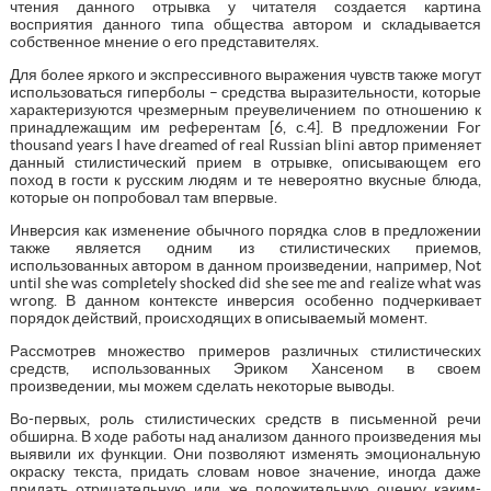
чтения данного отрывка у читателя создается картина
восприятия данного типа общества автором и складывается
собственное мнение о его представителях.
Для более яркого и экспрессивного выражения чувств также могут
использоваться гиперболы – средства выразительности, которые
характеризуются чрезмерным преувеличением по отношению к
принадлежащим им референтам [6, с.4]. В предложении For
thousand years I have dreamed of real Russian blini автор применяет
данный стилистический прием в отрывке, описывающем его
поход в гости к русским людям и те невероятно вкусные блюда,
которые он попробовал там впервые.
Инверсия как изменение обычного порядка слов в предложении
также является одним из стилистических приемов,
использованных автором в данном произведении, например, Not
until she was completely shocked did she see me and realize what was
wrong. В данном контексте инверсия особенно подчеркивает
порядок действий, происходящих в описываемый момент.
Рассмотрев множество примеров различных стилистических
средств, использованных Эриком Хансеном в своем
произведении, мы можем сделать некоторые выводы.
Во-первых, роль стилистических средств в письменной речи
обширна. В ходе работы над анализом данного произведения мы
выявили их функции. Они позволяют изменять эмоциональную
окраску текста, придать словам новое значение, иногда даже
придать отрицательную или же положительную оценку каким-