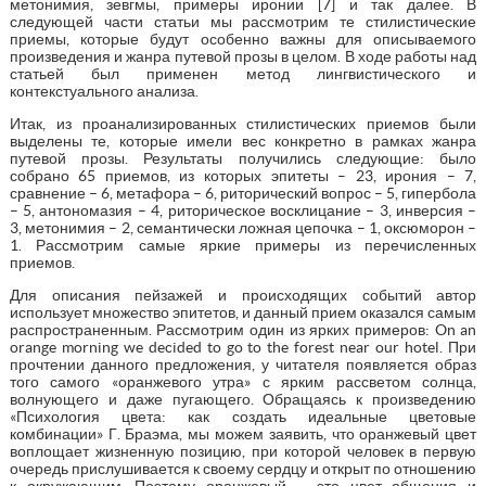
метонимия, зевгмы, примеры иронии [7] и так далее. В
следующей части статьи мы рассмотрим те стилистические
приемы, которые будут особенно важны для описываемого
произведения и жанра путевой прозы в целом. В ходе работы над
статьей был применен метод лингвистического и
контекстуального анализа.
Итак, из проанализированных стилистических приемов были
выделены те, которые имели вес конкретно в рамках жанра
путевой прозы. Результаты получились следующие: было
собрано 65 приемов, из которых эпитеты – 23, ирония – 7,
сравнение – 6, метафора – 6, риторический вопрос – 5, гипербола
– 5, антономазия – 4, риторическое восклицание – 3, инверсия –
3, метонимия – 2, семантически ложная цепочка – 1, оксюморон –
1. Рассмотрим самые яркие примеры из перечисленных
приемов.
Для описания пейзажей и происходящих событий автор
использует множество эпитетов, и данный прием оказался самым
распространенным. Рассмотрим один из ярких примеров: On an
orange morning we decided to go to the forest near our hotel. При
прочтении данного предложения, у читателя появляется образ
того самого «оранжевого утра» с ярким рассветом солнца,
волнующего и даже пугающего. Обращаясь к произведению
«Психология цвета: как создать идеальные цветовые
комбинации» Г. Браэма, мы можем заявить, что оранжевый цвет
воплощает жизненную позицию, при которой человек в первую
очередь прислушивается к своему сердцу и открыт по отношению
к окружающим. Поэтому оранжевый – это цвет общения и