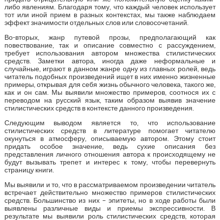
либо явлениям. Благодаря тому, что каждый человек использует
тот или иной прием в разных контекстах, мы также наблюдаем
эффект значимости отдельных слов или словосочетаний.
Во-вторых, жанр путевой прозы, предполагающий как
повествование, так и описание совместно с рассуждением,
требует использования автором множества стилистических
средств. Заметки автора, иногда даже неформальные и
случайные, играют в данном жанре одну из главных ролей, ведь
читатель подобных произведений ищет в них именно жизненные
примеры, открывая для себя жизнь обычного человека, такого же,
как и он сам. Мы выявили множество примеров, соотнося их с
переводом на русский язык, таким образом выявив значение
стилистических средств в контексте данного произведения.
Следующим выводом является то, что использование
стилистических средств в литературе помогает читателю
окунуться в атмосферу, описываемую автором. Этому стоит
придать особое значение, ведь сухие описания без
представления личного отношения автора к происходящему не
будут вызывать трепет и интерес к тому, чтобы перевернуть
страницу книги.
Мы выявили и то, что в рассматриваемом произведении читатель
встречает действительно множество примеров стилистических
средств. Большинство из них – эпитеты, но в ходе работы были
выявлены различные виды и приемы экспрессивности. В
результате мы выявили роль стилистических средств, которая