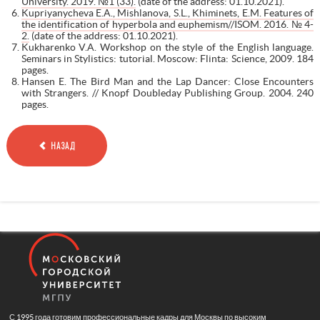
University. 2019. №1 (33).
(date of the address: 01.10.2021).
Kupriyanycheva E.A., Mishlanova, S.L., Khiminets, E.M. Features of
the identification of hyperbola and euphemism//ISOM. 2016. № 4-
2.
(date of the address: 01.10.2021).
Kukharenko V.A. Workshop on the style of the English language.
Seminars in Stylistics: tutorial. Moscow: Flinta: Science, 2009. 184
pages.
Hansen E. The Bird Man and the Lap Dancer: Close Encounters
with Strangers. // Knopf Doubleday Publishing Group. 2004. 240
pages.
НАЗАД
С 1995 года готовим профессиональные кадры для Москвы по высоким