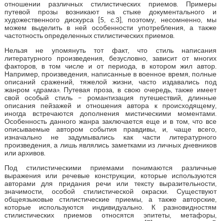
отношении различных стилистических приемов. Примеры
путевой прозы возникают на стыке документального и
художественного дискурса [5, с.3], поэтому, несомненно, мы
можем выделить в ней особенности употребления, а также
частотность определенных стилистических приемов.
Нельзя не упомянуть тот факт, что стиль написания
литературного произведения, безусловно, зависит от многих
факторов, в том числе и от периода, в котором жил автор.
Например, произведения, написанные в военное время, полные
описаний сражений, тяжелой жизни, часто издавались под
жанром «драма». Путевая проза, в свою очередь, также имеет
свой особый стиль – романтизация путешествий, длинные
описания пейзажей и отношения автора к происходящему,
иногда встречаются дополнения мистическими моментами.
Особенность данного жанра заключается еще и в том, что все
описываемые автором события правдивы, и, чаще всего,
изначально не задумывались как части литературного
произведения, а лишь являлись заметками из личных дневников
или архивов.
Под стилистическими приемами понимаются различные
выражения или речевые конструкции, которые используются
авторами для придания речи или тексту выразительности,
значимости, особой стилистической окраски. Существуют
общеязыковые стилистические приемы, а также авторские,
которые используются индивидуально. К разновидностям
стилистических приемов относятся эпитеты, метафоры,