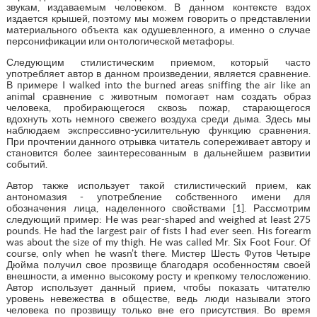
звукам, издаваемым человеком. В данном контексте вздох
издается крышей, поэтому мы можем говорить о представлении
материального объекта как одушевленного, а именно о случае
персонификации или онтологической метафоры.
Следующим стилистическим приемом, который часто
употребляет автор в данном произведении, является сравнение.
В примере I walked into the burned areas sniffing the air like an
animal сравнение с животным помогает нам создать образ
человека, пробирающегося сквозь пожар, старающегося
вдохнуть хоть немного свежего воздуха среди дыма. Здесь мы
наблюдаем экспрессивно-усилительную функцию сравнения.
При прочтении данного отрывка читатель сопереживает автору и
становится более заинтересованным в дальнейшем развитии
событий.
Автор также использует такой стилистический прием, как
антономазия - употребление собственного имени для
обозначения лица, наделенного свойствами [1]. Рассмотрим
следующий пример: He was pear-shaped and weighed at least 275
pounds. He had the largest pair of fists I had ever seen. His forearm
was about the size of my thigh. He was called Mr. Six Foot Four. Of
course, only when he wasn’t there. Мистер Шесть Футов Четыре
Дюйма получил свое прозвище благодаря особенностям своей
внешности, а именно высокому росту и крепкому телосложению.
Автор использует данный прием, чтобы показать читателю
уровень невежества в обществе, ведь люди называли этого
человека по прозвищу только вне его присутствия. Во время