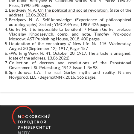
the book: Berdyaev N. Collected works. Vol. 4. Paris: YMCA-
Press, 1990. 598 pages.
Berdyaev N. A. On the political and social revolution.
(date of the
address: 13.06.2021).
Berdyaev N. A. Self-knowledge: (Experience of philosophical
autobiography). 3rd ed.; YMCA-Press, 1989. 426 pages.
Gorky M. It is impossible to be silent! / Maxim Gorky; preface.
Vladislav Khodasevich, comp. and note. Timofey Prokopov.
Moscow: AST Publishing House, 2018. 400 pages.
Liquidation of the conspiracy // New life. № 115. Wednesday,
August 30 (September 12), 1917, Page: 157
«Working Way», № 41, October 20, 1917. The article is unsigned.
(date of the address: 13.06.2021)
Collection of decrees and resolutions of the Provisional
Government. St. Petersburg, 1917. Issue 1. № 93.
Spiridonova L.A. The real Gorky: myths and reality. Nizhny
Novgorod: LLC «BegemotNN», 2016. 365 pages.