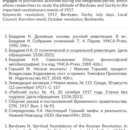
engaged in journalistic activities during the designated period, which
allows researchers to study the attitude of Berdyaev and Gorky to the
important revolutionary events of 1917.
Keywords: revolution, 1917, Berdyaev, Gorky, July days, Local
Council, Kornilov revolt, October revolution, Bolsheviks.
Бердяев Н. Духовные основы русской революции. В кн.:
Бердяев Н. Собрание сочинений. Т. 4. Париж: YMCA-Press,
1990. 598 с.
Бердяев Н.А. О политической и социальной революции.
(дата
обращения: 13.06.2021).
Бердяев Н.А. Самопознание: (Опыт философской
автобиографии). 3-е изд; YMCA-Press, 1989. 426 с.
Горький М. Нельзя молчать! / Максим Горький; предисл.
Владислава Ходасевича, сост. и примеч. Тимофея Прокопова.
М.: Издательство АСТ, 2018. 400 с.
Ликвидация заговора // Новая жизнь. № 115. Среда, 30 августа
(12 сентября) 1917 г. С. 157
«Рабочий путь», № 41, 20 октября 1917 года. Статья без
подписи.
(дата обращения: 13.06.2021).
Сборник указов и постановлений Временного правительства.
СПб., 1917. Вып. 1. № 93.
Спиридонова Л.А. Настоящий Горький: мифы и реальность.
Нижний Новгород: ООО «БегемотНН», 2016.
Berdyaev N. Spiritual foundations of the Russian Revolution. In