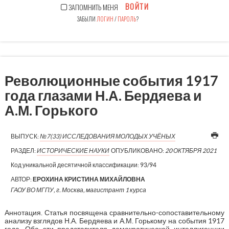
ВОЙТИ
ЗАПОМНИТЬ МЕНЯ
ЗАБЫЛИ
ЛОГИН
/
ПАРОЛЬ
?
Революционные события 1917
года глазами Н.А. Бердяева и
А.М. Горького
ВЫПУСК:
№7(33) ИССЛЕДОВАНИЯ МОЛОДЫХ УЧЁНЫХ
РАЗДЕЛ:
ИСТОРИЧЕСКИЕ НАУКИ
ОПУБЛИКОВАНО:
20 ОКТЯБРЯ 2021
Код уникальной десятичной классификации:
93/94
АВТОР:
ЕРОХИНА КРИСТИНА МИХАЙЛОВНА
ГАОУ ВО МГПУ, г. Москва, магистрант 1 курса
Аннотация. Статья посвящена сравнительно-сопоставительному
анализу взглядов Н.А. Бердяева и А.М. Горькому на события 1917
года. Оба эти представителя демократической интеллигенции