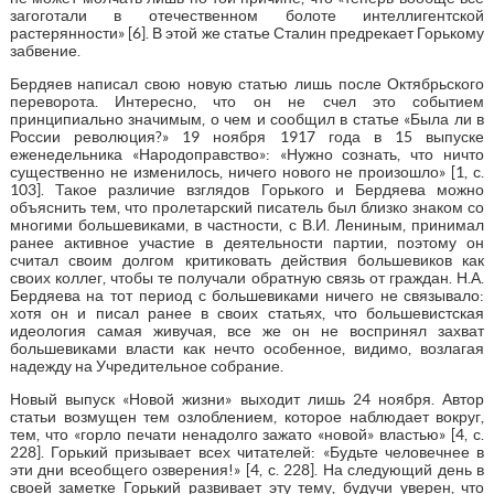
загоготали в отечественном болоте интеллигентской
растерянности» [6]. В этой же статье Сталин предрекает Горькому
забвение.
Бердяев написал свою новую статью лишь после Октябрьского
переворота. Интересно, что он не счел это событием
принципиально значимым, о чем и сообщил в статье «Была ли в
России революция?» 19 ноября 1917 года в 15 выпуске
еженедельника «Народоправство»: «Нужно сознать, что ничто
существенно не изменилось, ничего нового не произошло» [1, с.
103]. Такое различие взглядов Горького и Бердяева можно
объяснить тем, что пролетарский писатель был близко знаком со
многими большевиками, в частности, с В.И. Лениным, принимал
ранее активное участие в деятельности партии, поэтому он
считал своим долгом критиковать действия большевиков как
своих коллег, чтобы те получали обратную связь от граждан. Н.А.
Бердяева на тот период с большевиками ничего не связывало:
хотя он и писал ранее в своих статьях, что большевистская
идеология самая живучая, все же он не воспринял захват
большевиками власти как нечто особенное, видимо, возлагая
надежду на Учредительное собрание.
Новый выпуск «Новой жизни» выходит лишь 24 ноября. Автор
статьи возмущен тем озлоблением, которое наблюдает вокруг,
тем, что «горло печати ненадолго зажато «новой» властью» [4, с.
228]. Горький призывает всех читателей: «Будьте человечнее в
эти дни всеобщего озверения!» [4, с. 228]. На следующий день в
своей заметке Горький развивает эту тему, будучи уверен, что