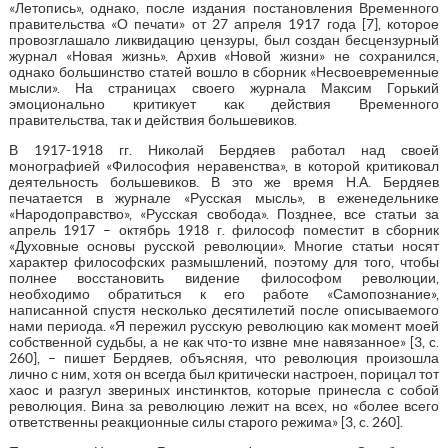
«Летопись», однако, после издания постановления Временного
правительства «О печати» от 27 апреля 1917 года [7], которое
провозглашало ликвидацию цензуры, был создан бесцензурный
журнал «Новая жизнь». Архив «Новой жизни» не сохранился,
однако большинство статей вошло в сборник «Несвоевременные
мысли». На страницах своего журнала Максим Горький
эмоционально критикует как действия Временного
правительства, так и действия большевиков.
В 1917-1918 гг. Николай Бердяев работал над своей
монографией «Философия неравенства», в которой критиковал
деятельность большевиков. В это же время Н.А. Бердяев
печатается в журнале «Русская мысль», в еженедельнике
«Народоправство», «Русская свобода». Позднее, все статьи за
апрель 1917 – октябрь 1918 г. философ поместит в сборник
«Духовные основы русской революции». Многие статьи носят
характер философских размышлений, поэтому для того, чтобы
полнее восстановить видение философом революции,
необходимо обратиться к его работе «Самопознание»,
написанной спустя несколько десятилетий после описываемого
нами периода. «Я пережил русскую революцию как момент моей
собственной судьбы, а не как что-то извне мне навязанное» [3, c.
260], – пишет Бердяев, объясняя, что революция произошла
лично с ним, хотя он всегда был критически настроен, порицал тот
хаос и разгул звериных инстинктов, которые принесла с собой
революция. Вина за революцию лежит на всех, но «более всего
ответственны реакционные силы старого режима» [3, c. 260].