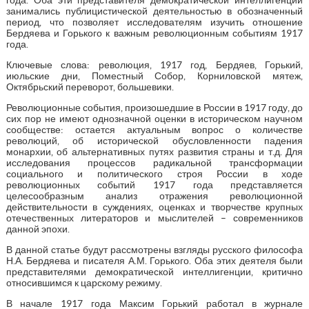
занимались публицистической деятельностью в обозначенный
период, что позволяет исследователям изучить отношение
Бердяева и Горького к важным революционным событиям 1917
года.
Ключевые слова: революция, 1917 год, Бердяев, Горький,
июльские дни, Поместный Собор, Корниловской мятеж,
Октябрьский переворот, большевики.
Революционные события, произошедшие в России в 1917 году, до
сих пор не имеют однозначной оценки в историческом научном
сообществе: остается актуальным вопрос о количестве
революций, об исторической обусловленности падения
монархии, об альтернативных путях развития страны и т.д. Для
исследования процессов радикальной трансформации
социального и политического строя России в ходе
революционных событий 1917 года представляется
целесообразным анализ отражения революционной
действительности в суждениях, оценках и творчестве крупных
отечественных литераторов и мыслителей – современников
данной эпохи.
В данной статье будут рассмотрены взгляды русского философа
Н.А. Бердяева и писателя А.М. Горького. Оба этих деятеля были
представителями демократической интеллигенции, критично
относившимся к царскому режиму.
В начале 1917 года Максим Горький работал в журнале