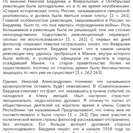
По мнению Николая Бердяева, и Февральская, и Октябрьская
революции были запоздалыми, но в то же время неизбежными:
«Старая историческая плоть России, называвшаяся священной,
разложилась, и должна была явиться новая плоть». [3, c. 261].
Главной особенностью революции, свершившейся в России, по
Бердяеву, было то, что она явилась «порождением войны». Роль
большевиков в революции была не решающей, они «не столько
непосредственно подготовили революционный переворот,
сколько им воспользовались» [3, c. 261]. С первых же дней
философ «пережил тяжелое потрясение», понял, что Февралем
дело не ограничится. Бердяев пишет, что в самом начале
революции ему удалось пробраться в Манеж, внутри которого
были войска, и уговорить офицеров не стрелять в народ,
осаждавший Манеж, т.к. старое правительство более не
существовало, поэтому со стороны армии было бессмысленно
защищать то, чего уже не существует [3, c. 262-263].
Однако, Николай Александрович понимал, что начавшееся
кровопролитие оставить будет невозможно. В «Самопознании»
Бердяев отмечает тот факт, что, оказавшись в пучине событий, он
находился в плену эмоций, «был настроен страстно-
эмоционально, недостаточно духовно. Я почему-то попал от
общественных деятелей на короткое время в члены Совета
Республики, так называемый Предпарламент, что очень мне не
соответствовало и было глупо» [3, c. 263]. Про свое участие в
политической жизни страны философ рассказывает отстраненно,
без интереса. Его больше волнует духовная сторона
происходившего: Бердяев пишет, что в начале 1918 года он