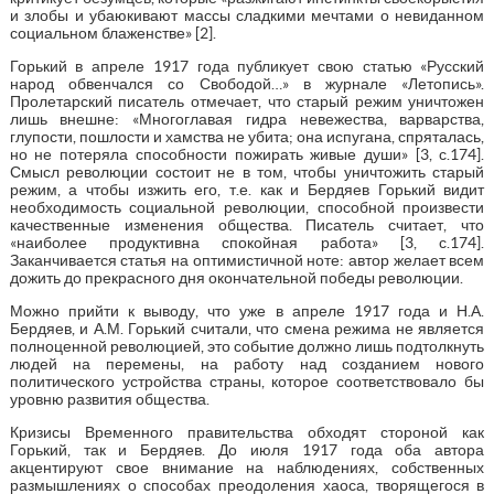
и злобы и убаюкивают массы сладкими мечтами о невиданном
социальном блаженстве» [2].
Горький в апреле 1917 года публикует свою статью «Русский
народ обвенчался со Свободой…» в журнале «Летопись».
Пролетарский писатель отмечает, что старый режим уничтожен
лишь внешне: «Многоглавая гидра невежества, варварства,
глупости, пошлости и хамства не убита; она испугана, спряталась,
но не потеряла способности пожирать живые души» [3, с.174].
Смысл революции состоит не в том, чтобы уничтожить старый
режим, а чтобы изжить его, т.е. как и Бердяев Горький видит
необходимость социальной революции, способной произвести
качественные изменения общества. Писатель считает, что
«наиболее продуктивна спокойная работа» [3, с.174].
Заканчивается статья на оптимистичной ноте: автор желает всем
дожить до прекрасного дня окончательной победы революции.
Можно прийти к выводу, что уже в апреле 1917 года и Н.А.
Бердяев, и А.М. Горький считали, что смена режима не является
полноценной революцией, это событие должно лишь подтолкнуть
людей на перемены, на работу над созданием нового
политического устройства страны, которое соответствовало бы
уровню развития общества.
Кризисы Временного правительства обходят стороной как
Горький, так и Бердяев. До июля 1917 года оба автора
акцентируют свое внимание на наблюдениях, собственных
размышлениях о способах преодоления хаоса, творящегося в