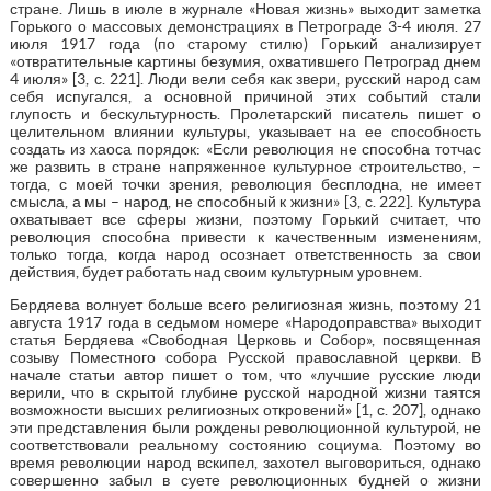
стране. Лишь в июле в журнале «Новая жизнь» выходит заметка
Горького о массовых демонстрациях в Петрограде 3-4 июля. 27
июля 1917 года (по старому стилю) Горький анализирует
«отвратительные картины безумия, охватившего Петроград днем
4 июля» [3, с. 221]. Люди вели себя как звери, русский народ сам
себя испугался, а основной причиной этих событий стали
глупость и бескультурность. Пролетарский писатель пишет о
целительном влиянии культуры, указывает на ее способность
создать из хаоса порядок: «Если революция не способна тотчас
же развить в стране напряженное культурное строительство, –
тогда, с моей точки зрения, революция бесплодна, не имеет
смысла, а мы – народ, не способный к жизни» [3, с. 222]. Культура
охватывает все сферы жизни, поэтому Горький считает, что
революция способна привести к качественным изменениям,
только тогда, когда народ осознает ответственность за свои
действия, будет работать над своим культурным уровнем.
Бердяева волнует больше всего религиозная жизнь, поэтому 21
августа 1917 года в седьмом номере «Народоправства» выходит
статья Бердяева «Свободная Церковь и Собор», посвященная
созыву Поместного собора Русской православной церкви. В
начале статьи автор пишет о том, что «лучшие русские люди
верили, что в скрытой глубине русской народной жизни таятся
возможности высших религиозных откровений» [1, с. 207], однако
эти представления были рождены революционной культурой, не
соответствовали реальному состоянию социума. Поэтому во
время революции народ вскипел, захотел выговориться, однако
совершенно забыл в суете революционных будней о жизни