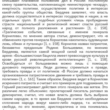
описывает плачевное положение дел в России: постоянную
смену правительства, напоминающую «министерскую чехарду»,
инертность политики, осуществление политики в интересах
какой-либо группы общества. Бердяев заявляет, что власть
должна осуществляться в интересах государства и нации, а не
отдельных групп. В подобных условиях «лишь пробуждение
страсти национальной и религиозной может спасти русский
народ от полного разложения и растления» [1, с. 158].
«Трагические события, связанные с именем генерала
Корнилова», по мнению автора статьи, демонстрируют, что «в
обвинениях против генерала Корнилова накопилась чудовищная
ложь, обман и путаница» [1, с. 158]. Корнилов назван патриотом,
беззаветно преданным Родине. Большевики, по мнению
Бердяева, являются самой мощной силой на политической
арене: «Большевистская бацилла имеет превосходную культуру в
крови русской революционной интеллигенции» [1, с. 158].
Освободиться от большевизма можно лишь с помощью
духовного переворота. Люди должны стремиться к правде,
требовать правды и от политиков: «В России должно начаться
организованное патриотическое движение и требовать правды в
политике» [1, с. 161]. Таким образом, Бердяев видит в Корнилове
искреннего патриота и считает его примером для подражания, то
Горький рассматривает действия этого генерала как мятеж. Это
различие легко объяснимо: пролетарский писатель ратовал за
демократию, считал, что новая власть должна быть выбрана
самим народом, в то время как Бердяев считал необходимым
сплочение народа вокруг какого-либо лидера, т.к. истинная
свобода, по его мнению, аристократична и она понималась