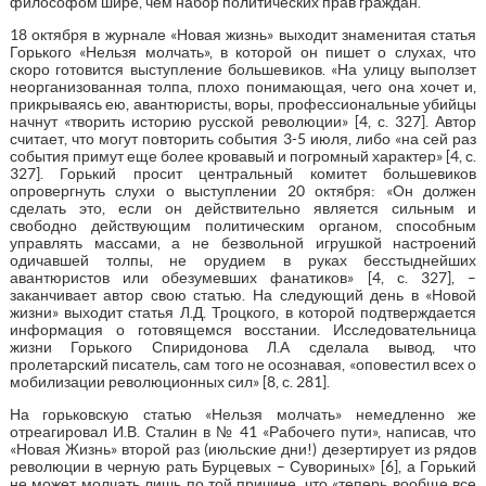
философом шире, чем набор политических прав граждан.
18 октября в журнале «Новая жизнь» выходит знаменитая статья
Горького «Нельзя молчать», в которой он пишет о слухах, что
скоро готовится выступление большевиков. «На улицу выползет
неорганизованная толпа, плохо понимающая, чего она хочет и,
прикрываясь ею, авантюристы, воры, профессиональные убийцы
начнут «творить историю русской революции» [4, с. 327]. Автор
считает, что могут повторить события 3-5 июля, либо «на сей раз
события примут еще более кровавый и погромный характер» [4, с.
327]. Горький просит центральный комитет большевиков
опровергнуть слухи о выступлении 20 октября: «Он должен
сделать это, если он действительно является сильным и
свободно действующим политическим органом, способным
управлять массами, а не безвольной игрушкой настроений
одичавшей толпы, не орудием в руках бесстыднейших
авантюристов или обезумевших фанатиков» [4, с. 327], –
заканчивает автор свою статью. На следующий день в «Новой
жизни» выходит статья Л.Д. Троцкого, в которой подтверждается
информация о готовящемся восстании. Исследовательница
жизни Горького Спиридонова Л.А сделала вывод, что
пролетарский писатель, сам того не осознавая, «оповестил всех о
мобилизации революционных сил» [8, с. 281].
На горьковскую статью «Нельзя молчать» немедленно же
отреагировал И.В. Сталин в № 41 «Рабочего пути», написав, что
«Новая Жизнь» второй раз (июльские дни!) дезертирует из рядов
революции в черную рать Бурцевых – Сувориных» [6], а Горький
не может молчать лишь по той причине, что «теперь вообще все