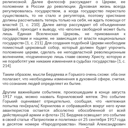
религиозной. Далее философ рассуждает о Церкви, ее
положении в России до революции. Духовная жизнь всегда
регулировалась государством, а когда государство перестало
существовать, то не стало и регулятора, поэтому христиане
должны рассчитывать теперь только на себя, не ждать помощи от
властей [1, с. 210]. Далее автор рассуждает об объединении
Церквей, приходит к выводу, что «вполне свободной может быть
лишь Единая Вселенская Церковь, не прикованная к
государствам и нациям, не зависящая от власти национальных
государств» [1, с. 211]. Для создания подобной Церкви необходим
поместный церковный собор, который должен будет упрочить
положение церкви, сделать ее неподвластной революционным
волнениям, «подчиненную лишь главе своему Христу, которую и
не поработят уже никакие изменения в судьбах государства» [1, с.
214].
Таким образом, мысли Бердяева и Горького очень схожи: оба они
полагают, что необходимы изменения в духовной сфере, считая,
что сознание людей определяет их бытие.
Другим важнейшим событием, произошедшим в конце августа
1917 года, можно назвать Корниловский мятеж. Это событие
Горький оценивает отрицательно, сообщая, что «мятежная
попытка ген[ерала] Корнилова и собравшейся вокруг него кучки
авантюристов остается абсолютно обособленной от всей
действующей армии и флота» [5]. Бердяев освещает это событие
в своей статье «Патриотизм и политика» от 25 сентября 1917 года
в десятом номере «Народоправства». Николай Александрович