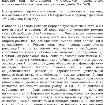
работал над монографией «Философией неравенства»,
«отражавшей бурную реакцию против тех дней» [3, c. 263].
Постараемся проанализировать и сопоставить взгляды,
высказанные А.М. Горьким и Н.А. Бердяевым в период с февраля
1917 по июнь 1918 года.
В апреле 1917 года Николай Бердяев публикует свою статью «О
политической и социальной революции» в четвертом номере
«Русской свободы». В ней он пишет, что Февральская революция
была политической, т.к. в результате нее произошло свержение
старого режима. Процесс этот закономерен, хотя произошел с
запозданием; у России есть опыт западноевропейских
революций, в то же время она «легкая и свободная от
собственного опыта и собственных связывающих традиций» [2].
Социальная революция, по мнению философа, невозможна, т.к.
социум не может измениться в кратчайшие сроки – это, скорее,
эволюционный процесс. Бердяев обращается к философскому
наследию Карла Маркса, отмечая, что и для него
социалистическая революция «предполагает длительный
процесс развития капиталистической промышленности» [2], при
этом революция становится возможной благодаря факторам
объективным (кризисы перепроизводства, экономический крах
хозяйства капиталистического уклада и т.д.), а не факторам
субъективным («диктаторски-насильственные действия
пролетариата» [2]. Бердяев приходит к выводу о том, что «русской
демократии предстоит прежде всего пройти суровую школу
самоограничения, самокритики и самодисциплины» [2], поэтому
критикует безумцев, которые «разжигают инстинкты своекорыстия