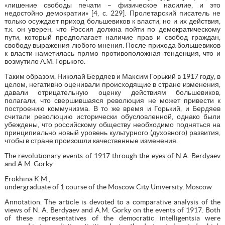
«лишение свободы печати – физическое насилие, и это
недостойно демократии» [4, с. 229]. Пролетарский писатель не
только осуждает приход большевиков к власти, но и их действия,
т.к. он уверен, что Россия должна пойти по демократическому
пути, который предполагает наличие прав и свобод граждан,
свободу выражения любого мнения. После прихода большевиков
к власти наметилась прямо противоположная тенденция, что и
возмутило А.М. Горького.
Таким образом, Николай Бердяев и Максим Горький в 1917 году, в
целом, негативно оценивали происходящие в стране изменения,
давали отрицательную оценку действиям большевиков,
полагали, что свершившаяся революция не может привести к
построению коммунизма. В то же время и Горький, и Бердяев
считали революцию исторически обусловленной, однако были
убеждены, что российскому обществу необходимо подняться на
принципиально новый уровень культурного (духовного) развития,
чтобы в стране произошли качественные изменения.
The revolutionary events of 1917 through the eyes of N.A. Berdyaev
and A.M. Gorky
Erokhina K.M.,
undergraduate of 1 course of the Moscow City University, Moscow
Annotation. The article is devoted to a comparative analysis of the
views of N. A. Berdyaev and A.M. Gorky on the events of 1917. Both
of these representatives of the democratic intelligentsia were