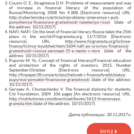
Cousin O. E., Ibragimova D.H. Problems of measurement and way
of increase in financial literacy of the population of
Russia//Monitoring. 2008. No. 4 (88). [Electronic resource] .URL:
http://cyberleninka.ru/article/n/problemy-izmereniya-i-puti-
povysheniya-finansovoy-gramotnosti-naseleniya-rossii
(date of
the address: 10/15/2017).
NAFI. NAFI: On the level of financial literacy Russia takes the 25th
place in the world//Fingramota.org. 11/7/2016. [Electronic
resource]. URL:
http://www.fingramota.org/lichnye-
finansy/lichnyj-byudzhet/item/1604-nafi-po-urovnyu-finansovoj-
gramotnosti-rossiya-zanimaet-25-e-mesto-v-mire
(date of the
address: 10/15/2017).
Pupyrev M. Yu. Concept of financial literacy//Financial education
and protection of the rights of investors. 2015. Number
September/October. [Electronic resource]. URL:
http://finpaper28.com/articles/chelovek-i-finansy/kredit/statya-
pupyreva-ponyatie-finansovoe-gramotnosti
(date of the address:
10/15/2017).
Goryaev A., Chumachenko V. The financial diploma for students.
Citi Foundation, 2009. 106 pages [An electronic resource]. URL:
http://institutiones.com/download/books/1613-finansovaya-
gramota.htm
(date of the address: 10/15/2017).
Дата публикации: 30.11.2017 г.
ВПЕРЕД