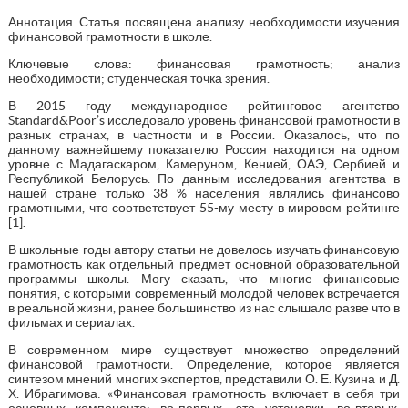
Аннотация. Статья посвящена анализу необходимости изучения
финансовой грамотности в школе.
Ключевые слова: финансовая грамотность; анализ
необходимости; студенческая точка зрения.
В 2015 году международное рейтинговое агентство
Standard&Poor’s исследовало уровень финансовой грамотности в
разных странах, в частности и в России. Оказалось, что по
данному важнейшему показателю Россия находится на одном
уровне с Мадагаскаром, Камеруном, Кенией, ОАЭ, Сербией и
Республикой Белорусь. По данным исследования агентства в
нашей стране только 38 % населения являлись финансово
грамотными, что соответствует 55-му месту в мировом рейтинге
[1].
В школьные годы автору статьи не довелось изучать финансовую
грамотность как отдельный предмет основной образовательной
программы школы. Могу сказать, что многие финансовые
понятия, с которыми современный молодой человек встречается
в реальной жизни, ранее большинство из нас слышало разве что в
фильмах и сериалах.
В современном мире существует множество определений
финансовой грамотности. Определение, которое является
синтезом мнений многих экспертов, представили О. Е. Кузина и Д.
Х. Ибрагимова: «Финансовая грамотность включает в себя три
основных компонента: во-первых, это установки, во-вторых,