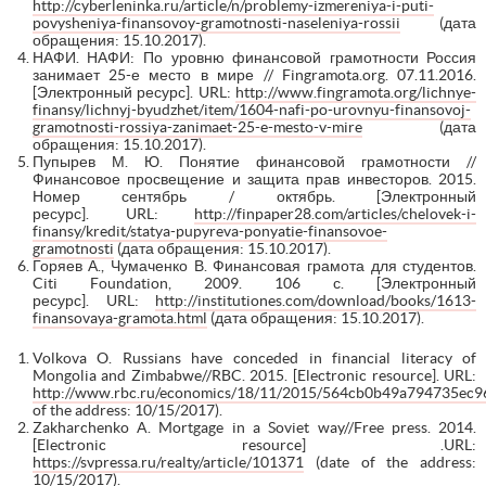
http://cyberleninka.ru/article/n/problemy-izmereniya-i-puti-
povysheniya-finansovoy-gramotnosti-naseleniya-rossii
(дата
обращения: 15.10.2017).
НАФИ. НАФИ: По уровню финансовой грамотности Россия
занимает 25-е место в мире // Fingramota.org. 07.11.2016.
[Электронный ресурс]. URL:
http://www.fingramota.org/lichnye-
finansy/lichnyj-byudzhet/item/1604-nafi-po-urovnyu-finansovoj-
gramotnosti-rossiya-zanimaet-25-e-mesto-v-mire
(дата
обращения: 15.10.2017).
Пупырев М. Ю. Понятие финансовой грамотности //
Финансовое просвещение и защита прав инвесторов. 2015.
Номер сентябрь / октябрь. [Электронный
ресурс]. URL:
http://finpaper28.com/articles/chelovek-i-
finansy/kredit/statya-pupyreva-ponyatie-finansovoe-
gramotnosti
(дата обращения: 15.10.2017).
Горяев А., Чумаченко В. Финансовая грамота для студентов.
Citi Foundation, 2009. 106 с. [Электронный
ресурс]. URL:
http://institutiones.com/download/books/1613-
finansovaya-gramota.html
(дата обращения: 15.10.2017).
Volkova O. Russians have conceded in financial literacy of
Mongolia and Zimbabwe//RBC. 2015. [Electronic resource]. URL:
http://www.rbc.ru/economics/18/11/2015/564cb0b49a794735ec
of the address: 10/15/2017).
Zakharchenko A. Mortgage in a Soviet way//Free press. 2014.
[Electronic resource] .URL:
https://svpressa.ru/realty/article/101371
(date of the address:
10/15/2017).