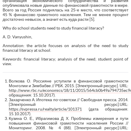
организация экономического сотрудничества и развития
опубликовала новые данные по финансовой грамотности в мире.
Всего за год Россия поднялась на 25-е место, что соответствует
45 % финансово грамотного населения. Тем не менее процент
достаточно невысок, а значит есть куда расти [5].
Why do school students need to study financial literacy?
A. D. Vanyushin,
Annotation: the article focuses on analysis of the need to study
financial literacy at school.
Keywords: financial literacy; analysis of the need; student point of
view.
Волкова О. Россияне уступили в финансовой грамотности
Монголии и Зимбабве // РБК. 2015. [Электронный ресурс]. URL:
http://www.rbc.ru/economics/18/11/2015/564cb0b49a794735ec
обращения: 15.10.2017).
Захарченко А. Ипотека по-советски // Свободная пресса. 2014.
[Электронный ресурс].URL:
https://svpressa.ru/realty/article/101371
(дата обращения:
15.10.2017).
Кузина О. Е., Ибрагимова Д. Х. Проблемы измерения и пути
повышения финансовой грамотности населения России //
Мониторинг. 2008. № 4 (88). [Электронный ресурс].URL: