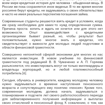
всем мире кредитная история для человека - обыденная вещь. В
России же пока сохраняется иное виденье. В то же время многие
россияне берут кредиты, не задумываясь о своих обязательствах
и часто не имея реальных перспектив погашения займа.
Современные студенты решаются взять кредит в условиях, когда
им сразу необходима для каких-то нужд определенная сумма.
Причина проста: копить и ждать не хочется или для этого нет
возможности. Опыт взаимодействия с кредитными
организациями бывает разный, но, чтобы результат был
положительным, нужно многое знать о кредитах, что
свидетельствует о важности для молодых людей подготовки в
области финансовой грамотности.
Совершенно непонятной сферой экономики для многих из нас
являются инвестиции. В новом учебнике по финансовой
грамотности под редакцией В. В. Чумаченко и А. П. Горяева
разъясняется, что инвестировать могут не только миллиардеры и
владельцы корпораций, но и любой платежеспособный
потребитель [6].
Сегодня, обучаясь в университете, каждому молодому человеку
нужно задумываться о времени наступления пенсионного
возраста и сопутствующего ему понятию «пенсия». Кроме того,
современная молодежь должна начать задумываться о
планировании и подсчете лет своего работоспособного периода
для заблаговременного получения информации о выплатах
своих отчислений в пенсионный фонд. К сожалению, о том, как