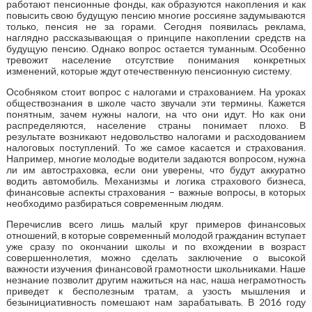
работают пенсионные фонды, как образуются накопления и как
повысить свою будущую пенсию многие россияне задумываются
только, пенсия не за горами. Сегодня появилась реклама,
наглядно рассказывающая о принципе накоплении средств на
будущую пенсию. Однако вопрос остается туманным. Особенно
тревожит население отсутствие понимания конкретных
изменений, которые ждут отечественную пенсионную систему.
Особняком стоит вопрос с налогами и страхованием. На уроках
обществознания в школе часто звучали эти термины. Кажется
понятным, зачем нужны налоги, на что они идут. Но как они
распределяются, население страны понимает плохо. В
результате возникают недовольство налогами и расходованием
налоговых поступлений. То же самое касается и страхования.
Например, многие молодые водители задаются вопросом, нужна
ли им автостраховка, если они уверены, что будут аккуратно
водить автомобиль. Механизмы и логика страхового бизнеса,
финансовые аспекты страхования – важные вопросы, в которых
необходимо разбираться современным людям.
Перечислив всего лишь малый круг примеров финансовых
отношений, в которые современный молодой гражданин вступает
уже сразу по окончании школы и по вхождении в возраст
совершеннолетия, можно сделать заключение о высокой
важности изучения финансовой грамотности школьниками. Наше
незнание позволит другим нажиться на нас, наша неграмотность
приведет к бесполезным тратам, а узость мышления и
безынициативность помешают нам зарабатывать. В 2016 году