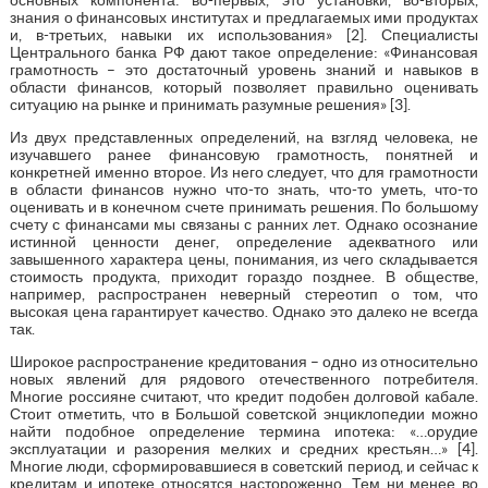
знания о финансовых институтах и предлагаемых ими продуктах
и, в-третьих, навыки их использования» [2]. Специалисты
Центрального банка РФ дают такое определение: «Финансовая
грамотность – это достаточный уровень знаний и навыков в
области финансов, который позволяет правильно оценивать
ситуацию на рынке и принимать разумные решения» [3].
Из двух представленных определений, на взгляд человека, не
изучавшего ранее финансовую грамотность, понятней и
конкретней именно второе. Из него следует, что для грамотности
в области финансов нужно что-то знать, что-то уметь, что-то
оценивать и в конечном счете принимать решения. По большому
счету с финансами мы связаны с ранних лет. Однако осознание
истинной ценности денег, определение адекватного или
завышенного характера цены, понимания, из чего складывается
стоимость продукта, приходит гораздо позднее. В обществе,
например, распространен неверный стереотип о том, что
высокая цена гарантирует качество. Однако это далеко не всегда
так.
Широкое распространение кредитования – одно из относительно
новых явлений для рядового отечественного потребителя.
Многие россияне считают, что кредит подобен долговой кабале.
Стоит отметить, что в Большой советской энциклопедии можно
найти подобное определение термина ипотека: «…орудие
эксплуатации и разорения мелких и средних крестьян…» [4].
Многие люди, сформировавшиеся в советский период, и сейчас к
кредитам и ипотеке относятся настороженно. Тем ни менее во