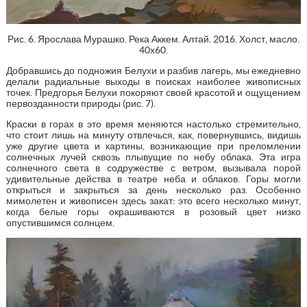
Рис. 6. Ярослава Мурашко. Река Аккем. Алтай. 2016. Холст, масло.
40х60.
Добравшись до подножия Белухи и разбив лагерь, мы ежедневно
делали радиальные выходы в поисках наиболее живописных
точек. Предгорья Белухи покоряют своей красотой и ощущением
первозданности природы (рис. 7).
Краски в горах в это время меняются настолько стремительно,
что стоит лишь на минуту отвлечься, как, повернувшись, видишь
уже другие цвета и картины, возникающие при преломлении
солнечных лучей сквозь плывущие по небу облака. Эта игра
солнечного света в содружестве с ветром, вызывала порой
удивительные действа в театре неба и облаков. Горы могли
открыться и закрыться за день несколько раз. Особенно
мимолетен и живописен здесь закат: это всего несколько минут,
когда белые горы окрашиваются в розовый цвет низко
опустившимся солнцем.