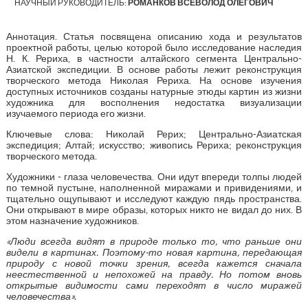
НАУЧНЫЙ РУКОВОДИТЕЛЬ:
РОМАНКОВ ВСЕВОЛОД ОЛЕГОВИЧ
Аннотация. Статья посвящена описанию хода и результатов
проектной работы, целью которой было исследование наследия
Н. К. Рериха, в частности алтайского сегмента Центрально-
Азиатской экспедиции. В основе работы лежит реконструкция
творческого метода Николая Рериха. На основе изучения
доступных источников созданы натурные этюды картин из жизни
художника для восполнения недостатка визуализации
изучаемого периода его жизни.
Ключевые слова: Николай Рерих; Центрально-Азиатская
экспедиция; Алтай; искусство; живопись Рериха; реконструкция
творческого метода.
Художники - глаза человечества. Они идут впереди толпы людей
по темной пустыне, наполненной миражами и привидениями, и
тщательно ощупывают и исследуют каждую пядь пространства.
Они открывают в мире образы, которых никто не видал до них. В
этом назначение художников.
«Люди всегда видят в природе только то, что раньше они
видели в картинах. Поэтому-то новая картина, передающая
природу с новой точки зрения, всегда кажется сначала
неестественной и непохожей на правду. Но потом вновь
открытые видимости сами переходят в число миражей
человечества».