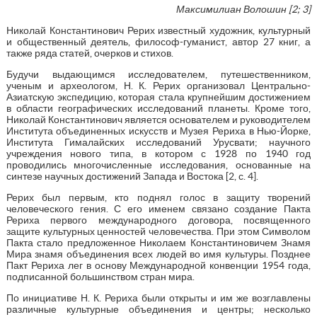
Максимилиан Волошин [2; 3]
Николай Константинович Рерих известный художник, культурный
и общественный деятель, философ-гуманист, автор 27 книг, а
также ряда статей, очерков и стихов.
Будучи выдающимся исследователем, путешественником,
ученым и археологом, Н. К. Рерих организовал Центрально-
Азиатскую экспедицию, которая стала крупнейшим достижением
в области географических исследований планеты. Кроме того,
Николай Константинович является основателем и руководителем
Института объединенных искусств и Музея Рериха в Нью-Йорке,
Института Гималайских исследований Урусвати; научного
учреждения нового типа, в котором с 1928 по 1940 год
проводились многочисленные исследования, основанные на
синтезе научных достижений Запада и Востока [2, с. 4].
Рерих был первым, кто поднял голос в защиту творений
человеческого гения. С его именем связано создание Пакта
Рериха первого международного договора, посвященного
защите культурных ценностей человечества. При этом Символом
Пакта стало предложенное Николаем Константиновичем Знамя
Мира знамя объединения всех людей во имя культуры. Позднее
Пакт Рериха лег в основу Международной конвенции 1954 года,
подписанной большинством стран мира.
По инициативе Н. К. Рериха были открыты и им же возглавлены
различные культурные объединения и центры; несколько