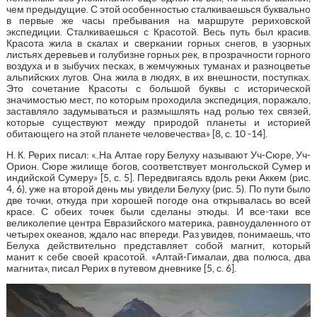
чем предыдущие. С этой особенностью сталкиваешься буквально
в первые же часы пребывания на маршруте рериховской
экспедиции. Сталкиваешься с Красотой. Весь путь был красив.
Красота жила в скалах и сверкании горных снегов, в узорных
листьях деревьев и голубизне горных рек, в прозрачности горного
воздуха и в зыбучих песках, в жемчужных туманах и разноцветье
альпийских лугов. Она жила в людях, в их внешности, поступках.
Это сочетание Красоты с большой буквы с исторической
значимостью мест, по которым проходила экспедиция, поражало,
заставляло задумываться и размышлять над ролью тех связей,
которые существуют между природой планеты и историей
обитающего на этой планете человечества» [8, с. 10 -14].
Н. К. Рерих писал: «..На Алтае гору Белуху называют Уч-Сюре, Уч-
Орион. Сюре жилище богов, соответствует монгольской Сумер и
индийской Сумеру» [5, с. 5]. Передвигаясь вдоль реки Аккем (рис.
4, 6), уже на второй день мы увидели Белуху (рис. 5). По пути было
две точки, откуда при хорошей погоде она открывалась во всей
красе. С обеих точек были сделаны этюды. И все-таки все
великолепие центра Евразийского материка, равноудаленного от
четырех океанов, ждало нас впереди. Раз увидев, понимаешь, что
Белуха действительно представляет собой магнит, который
манит к себе своей красотой. «Алтай-Гималаи, два полюса, два
магнита», писал Рерих в путевом дневнике [5, с. 6].