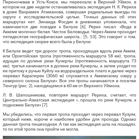
Переночевав в Усть-Коксе, мы переехали в Верхний Уймон, в
котором на две недели останавливалась экспедиция Н. К. Рериха
в доме Вахрамея Атаманова, совершая радиальные выезды по
округе с исследовательской целью. Точных данных об этих
маршрутах нет. Зинаида Фосдик в дневниках упоминала, что
намечаются две поездки к Белухе [6]. Рерих писал: «Вода в
Аккеме молочно-белая. Чистое Беловодье. Через Аккем проходит
пятидесятая географическая широта... [5; 53]. Это говорит о том,
что экспедиция скорее всего была у Белухи.
К Белухе ведет три дороги: тропа, проходящая вдоль реки Аккем,
или Ороктойская тропа (протяженность маршрута 58 км); тропа,
идущая по долине реки Кучерлы (протяженность маршрута 73
км); третья начинается в долине реки Кучерлы, а затем уходит по
ее притоку к ручью Куйлу на водораздельное плато и далее через
перевал Каратюрек (3060 м) спускается к Аккемскому озеру у
северного склона Белухи». Все эти тропы начинаются в поселке
Тюнгур (рис. 2), находящемся в 60 км от Верхнего Уймона.
Л. В. Шапошникова, повторяя маршрут Рериха, считает, что
Центрально-Азиатская экспедиция «...прошла по реке Кучерле, к
подножию Белухи» [7].
Мы убедились, что первая тропа проходит через перевал Кузуяк,
который ниже, короче и наиболее удобен для прохода. Однако
данная тропа пешеходная. А так как экспедиция шла на лошадях,
то по этой тропе она пройти не могла.