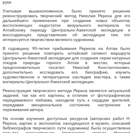
руки.
Учитывая вышеизложенное, было принято решение
реконструировать творческий метод Николая Рериха для его
дальнейшего применения при создании новых объектов,
восполняющих недостаток визуального материала по
Алтайскому периоду Центрально-Азиатской экспедиции и
воссоздающих представление об экспедиции тем, кто
интересуется творчеством великого художника.
В годовщину 90-летия пребывания Рерихов на Алтае было
принято решение повторить алтайский сегмент маршрута
Центрально-Азиатской экспедиции для создания серии натурных
этюдов природы горного Алтая в местах, которые
предположительно посетил Николай Константинович;
дополнительно исследовать его биографию, изучить
художественное и литературное наследие мастера, а также
материалы Центрально-Азиатской экспедиции.
Реконструкция творческого метода Рериха является актуальной
задачей, так как его картины, в отличие от фотографически
передаваемого пейзажа, находили путь к сердцам зрителей,
передавая эмоциональное состояние, настроение и
переживания автора.
На основе изучения доступных ресурсов (авторских работ Н.
Рериха, картин и экспонатов, находящихся в музеях, описаний
библиографов творческого пути художника) была осуществлена
попытка реконструкции творческого метода Николая