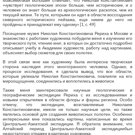
Максимилиан Волошин отмечает, что Николай Константинович
«чувствует геологические эпохи больше, чем исторические, и о
человеке он знает больше из археологических раскопок, чем из
текущей жизни. Те пути, которыми он идет в области воссоздания
северного исторического пейзажа, еще никем до него не
пройдены и принадлежат ему одному» [1, с. 49].
Посещение музея Николая Константиновича Рериха в Москве и
знакомство с работами художника побудили меня к изучению его
творческого пути, чтению книг, в которых он достаточно подробно
описывает учебу в Академии художеств, работу над картинами,
объясняет выбор сюжетов для своих полотен.
В этой связи мне как художнику была интересна творческая
сторона наследия этого многогранного человека. Однако, в
процессе исследования, я сделала вывод, что все области,
которые увлекали Николая Константиновича, повлияли на его
мироощущение, соединились и воплотились в живописи.
Также меня заинтересовали научные геологические и
географические экспедиции Рериха с их исследованиями и
новыми открытиями в области флоры и фауны региона. Особо
отмечу, что экспедиции, возглавляемые Николаем
Константиновичем, имели не только научные цели, но также
являлись основой для создания живописных полотен. Особенно
интересными мне показались картины, написанные во время
Центрально-Азиатской экспедиции. Я обратила внимание, что
Алтайский период Центрально-Азиатской экспедициибыл
недостаточно отражен в картинах художника.