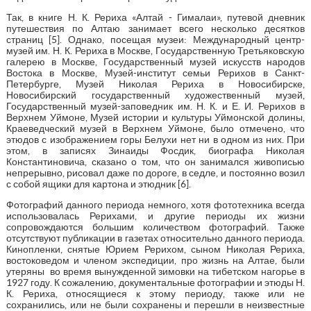
Так, в книге Н. К. Рериха «Алтай - Гималаи», путевой дневник
путешествия по Алтаю занимает всего несколько десятков
страниц [5]. Однако, посещая музеи: Международный центр-
музей им. Н. К. Рериха в Москве, Государственную Третьяковскую
галерею в Москве, Государственный музей искусств народов
Востока в Москве, Музей-институт семьи Рерихов в Санкт-
Петербурге, Музей Николая Рериха в Новосибирске,
Новосибирский государственный художественный музей,
Государственный музей-заповедник им. Н. К. и Е. И. Рерихов в
Верхнем Уймоне, Музей истории и культуры Уймонской долины,
Краеведческий музей в Верхнем Уймоне, было отмечено, что
этюдов с изображением горы Белухи нет ни в одном из них. При
этом, в записях Зинаиды Фосдик, биографа Николая
Константиновича, сказано о том, что он занимался живописью
непрерывно, рисовал даже по дороге, в седле, и постоянно возил
с собой ящики для картона и этюдник [6].
Фотографий данного периода немного, хотя фототехника всегда
использовалась Рерихами, и другие периоды их жизни
сопровождаются большим количеством фотографий. Также
отсутствуют публикации в газетах относительно данного периода.
Кинопленки, снятые Юрием Рерихом, сыном Николая Рериха,
востоковедом и членом экспедиции, про жизнь на Алтае, были
утеряны во время вынужденной зимовки на тибетском нагорье в
1927 году. К сожалению, документальные фотографии и этюды Н.
К. Рериха, относящиеся к этому периоду, также или не
сохранились, или не были сохранены и перешли в неизвестные