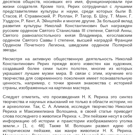
десятков обществ, носивших его имя, функционировали при
жизни создателя. Кроме того, Рерих сотрудничал с лучшими
представителями культуры и науки, среди которых были В.
Стасов, И. Стравинский, Р. Роллан, Р. Тагор, Б. Шоу, Т. Манн, Г.
Уэддсон, Р. Кент, А. Эйнштейн и многие другие. За большой вклад
развития культуры Николай Константинович был награжден
русским орденом Святого Станислава III степени, Святой Анны,
Святого равноапостольного князя Владимира, югославским
орденом Святого Саввы I степени, высшей наградой Франции
Орденом Почетного Легиона, шведским орденом Полярной
звезды.
Несмотря на активную общественную деятельность Николай
Константинович Рерих прежде всего известен как художник,
создавший более семи тысяч полотен, многие из которых
украшают лучшие музеи мира. В связи с этим, изучение его
творчества для современного поколения имеет познавательную
ценность, например, с точки зрения знакомства с историей
страны, изображенных на картинах мастера.
Следует отметить, что произведения Н. К. Рериха это синтез
творчества и научных изысканий не только в области истории, но
и археологии. Так, С. А. Алимов, исследуя творчество Николая
Рериха и Максимилиана Волошина, в своей статье приводит
слова последнего о живописи Рериха: «...Эти пейзажи несут в себе
информацию об истории и праистории изображаемого уголка
земли...» [1, с. 48]. Также М. Волошин развил идею об
историческом пейзаже, как жанре живописи Н. К. Рериха.