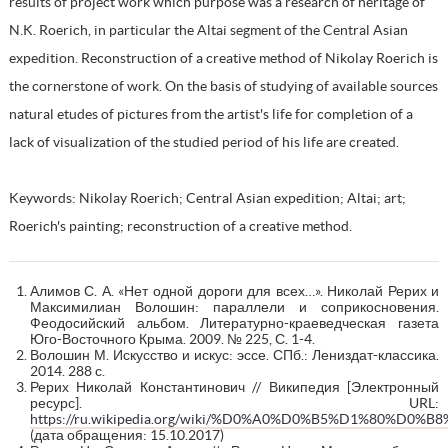
results of project work which purpose was a research of heritage of
N.K. Roerich, in particular the Altai segment of the Central Asian
expedition. Reconstruction of a creative method of Nikolay Roerich is
the cornerstone of work. On the basis of studying of available sources
natural etudes of pictures from the artist's life for completion of a
lack of visualization of the studied period of his life are created.
Keywords: Nikolay Roerich; Central Asian expedition; Altai; art;
Roerich's painting; reconstruction of a creative method.
Алимов С. А. «Нет одной дороги для всех…». Николай Рерих и
Максимилиан Волошин: параллели и соприкосновения.
Феодосийский альбом. Литературно-краеведческая газета
Юго-Восточного Крыма. 2009. № 225, С. 1-4.
Волошин М. Искусство и искус: эссе. СПб.: Лениздат-классика.
2014. 288 с.
Рерих Николай Константинович // Википедия [Электронный
ресурс]. URL:
https://ru.wikipedia.org/wiki/%D0%A0%D0%B5%D1%
(дата обращения: 15.10.2017)