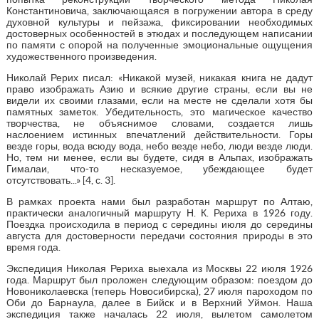
Константиновича, заключающаяся в погружении автора в среду
духовной культуры и пейзажа, фиксировании необходимых
достоверных особенностей в этюдах и последующем написании
по памяти с опорой на полученные эмоциональные ощущения
художественного произведения.
Николай Рерих писал: «Никакой музей, никакая книга не дадут
право изображать Азию и всякие другие страны, если вы не
видели их своими глазами, если на месте не сделали хотя бы
памятных заметок. Убедительность, это магическое качество
творчества, не объяснимое словами, создается лишь
наслоением истинных впечатлений действительности. Горы
везде горы, вода всюду вода, небо везде небо, люди везде люди.
Но, тем ни менее, если вы будете, сидя в Альпах, изображать
Гималаи, что-то несказуемое, убеждающее будет
отсутствовать...» [4, с. 3].
В рамках проекта нами был разработан маршрут по Алтаю,
практически аналогичный маршруту Н. К. Рериха в 1926 году.
Поездка происходила в период с середины июля до середины
августа для достоверности передачи состояния природы в это
время года.
Экспедиция Николая Рериха выехала из Москвы 22 июля 1926
года. Маршрут был проложен следующим образом: поездом до
Новониколаевска (теперь Новосибирска), 27 июля пароходом по
Оби до Барнаула, далее в Бийск и в Верхний Уймон. Наша
экспедиция также началась 22 июля, вылетом самолетом