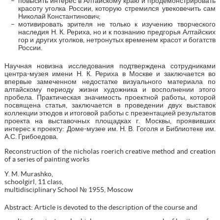
повысить интерес в Алтайскому краю и продемонстрировать
красоту уголка России, которую стремился увековечить сам
Николай Константинович;
мотивировать зрителя не только к изучению творческого
наследия Н. К. Рериха, но и к познанию предгорья Алтайских
гор и других уголков, нетронутых временем красот и богатств
России.
Научная новизна исследования подтверждена сотрудниками
центра-музея имени Н. К. Рериха в Москве и заключается во
впервые замеченном недостатке визуального материала по
алтайскому периоду жизни художника и восполнении этого
пробела. Практическая значимость проектной работы, которой
посвящена статья, заключается в проведении двух выставок
коллекции этюдов и итоговой работы с презентацией результатов
проекта на выставочных площадках г. Москвы, проявивших
интерес к проекту: Доме-музее им. Н. В. Гоголя и Библиотеке им.
А.С. Грибоедова.
Reconstruction of the nicholas roerich creative method and creation
of a series of painting works
Y. M. Murashko,
schoolgirl, 11 class,
multidisciplinary School № 1955, Moscow
Abstract: Article is devoted to the description of the course and