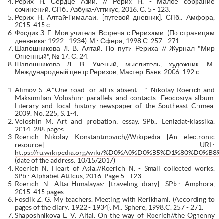
Рерих Н. Сердце Азии. // Рерих Н. - Малое собрание
сочинений. СПб.: Азбука-Аттикус, 2016. С. 5 - 123.
Рерих Н. Алтай-Гималаи: [путевой дневник]. СПб.: Амфора,
2015. 415 с.
Фосдик З. Г. Мои учителя. Встреча с Рерихами. (По страницам
дневника: 1922 - 1934). М.: Сфера, 1998.С. 257 - 271.
Шапошникова Л. В. Алтай. По пути Рериха // Журнал "Мир
Огненный", № 17. С. 24.
Шапошникова Л. В. Ученый, мыслитель, художник. М:
Международный центр Рерихов, Мастер-Банк. 2006. 192 с.
Alimov S. A."One road for all is absent …". Nikolay Roerich and
Maksimilian Voloshin: parallels and contacts. Feodosiya album.
Literary and local history newspaper of the Southeast Crimea.
2009. No. 225, S. 1-4.
Voloshin M. Art and probation: essay. SPb.: Lenizdat-klassika.
2014. 288 pages.
Roerich Nikolay Konstantinovich//Wikipedia [An electronic
resource]. URL:
https://ru.wikipedia.org/wiki/%D0%A0%D0%B5%D1%
(date of the address: 10/15/2017)
Roerich N. Heart of Asia.//Roerich N. - Small collected works.
SPb.: Alphabet Atticus, 2016. Page 5 - 123.
Roerich N. Altai-Himalayas: [traveling diary]. SPb.: Amphora,
2015. 415 pages.
Fosdik Z. G. My teachers. Meeting with Rerikhami. (According to
pages of the diary: 1922 - 1934). M.: Sphere, 1998.C. 257 - 271.
Shaposhnikova L. V. Altai. On the way of Roerich//the Ognenny