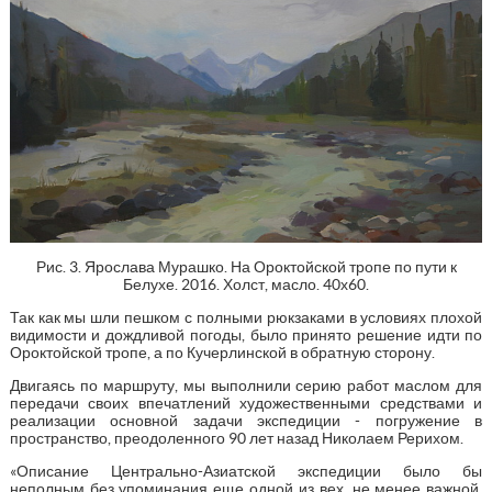
Рис. 3. Ярослава Мурашко. На Ороктойской тропе по пути к
Белухе. 2016. Холст, масло. 40х60.
Так как мы шли пешком с полными рюкзаками в условиях плохой
видимости и дождливой погоды, было принято решение идти по
Ороктойской тропе, а по Кучерлинской в обратную сторону.
Двигаясь по маршруту, мы выполнили серию работ маслом для
передачи своих впечатлений художественными средствами и
реализации основной задачи экспедиции - погружение в
пространство, преодоленного 90 лет назад Николаем Рерихом.
«Описание Центрально-Азиатской экспедиции было бы
неполным без упоминания еще одной из вех, не менее важной,