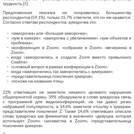
трудность [5].
Предложенная лексема не понравилась большинству
респондентов (59,1%), только 15,7% ответили, что он им нравится.
Согласно ответам респондентов, зумарочка это:
«заморочка» или «большая заморочка»;
«зум в камере»; «заморочка с увеличением», «зум-объектив и
проблема»;
«конференция в Zoom», «собрание в Zoom», «вечеринка в
Zoom»;
когда «заморочились и создали Zoom вместо привычного
Скайпа»;
«сложный вопрос в рамках конференции в Zoom»;
когда «заморочились так заморочились с зумерами»;
«представительница поколения зумеров»;
«похоже на название птиц».
22% ответивших не заметили никакого целевого нарушение
общепринятой нормы. 39% обнаружили в слове зумарочка связь
с программой для видеоконференций, не так давно резко
набравшей популярность, а 14,6% заметили отсылку к зумерам,
представителям поколения Z. Также 14,6% ответивших описали
слово зумарочка как феминитив в значениях «девушка, которая
использует Zoom», «активистка в Zoom», «представительница
поколения зумеров».