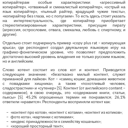
копирайтерам особые характеристики: «агрессивный
копирайтер», «отважный и смекалистый копирайтер», «острый на
язык копирайтер», «пьяный райтер, крадущий чужие тексты»,
«копирайтер без глаза, но с попугаем». То есть здесь стоит указать
на интертекстуальность, где копирайтер приобретает
стереотипизированные характеристики, присущие пирату
(агрессия, острословие, отвага, смекалка, любовь с спиртному, и
другие).
Отдельно стоит подчеркнуть пример «copy plus rat – копирующая
крыса», где респондент создал двуязычную языковую игру на
графико-фонетическом уровне, что позволяет предположить
достаточно высокий уровень владения не только русским языком,
но и английским.
Слово котент состоит из слов кот и контент. Приводится
следующее значение: «безотказно милый контент, служит
приманкой для лайков». Кот – «самец кошки; домашнее животное
с повадками хищника», а также «похотливый человек,
сладострастник» и «сутенер» [5]. Контент (от английского content –
содержимое), в свою очередь, это «содержание книги, статьи,
пьесы» [5]. 45,2% опрошенных термин не понравился; 26,1%
ответили «нравится». Респонденты восприняли котент как:
«контент про котов», «контент с котами», «контент из котиков»;
фото кота», «картинки с котиками»;
«индекс принадлежности к семейству кошачьих»;
«хороший просторный тент»;