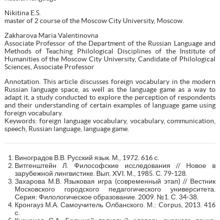
Nikitina E.S.
master of 2 course of the Moscow City University, Moscow.
Zakharova Maria Valentinovna
Associate Professor of the Department of the Russian Language and
Methods of Teaching Philological Disciplines of the Institute of
Humanities of the Moscow City University, Candidate of Philological
Sciences, Associate Professor
Annotation. This article discusses foreign vocabulary in the modern
Russian language space, as well as the language game as a way to
adapt it, a study conducted to explore the perception of respondents
and their understanding of certain examples of language game using
foreign vocabulary.
Keywords: foreign language vocabulary, vocabulary, communication,
speech, Russian language, language game.
Виноградов В.В. Русский язык. М., 1972. 616 с.
Витгенштейн Л. Философские исследования // Новое в
зарубежной лингвистике. Вып. XVI. М., 1985. С. 79-128.
Захарова М.В. Языковая игра (современный этап) // Вестник
Московского городского педагогического университета.
Серия: Филологическое образование. 2009. №1. С. 34-38.
Кронгауз М.А. Самоучитель Олбанского. М.: Corpus, 2013. 416
с.