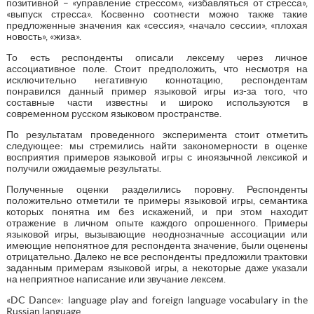
позитивной – «управление стрессом», «избавляться от стресса»,
«выпуск стресса». Косвенно соотнести можно также такие
предложенные значения как «сессия», «начало сессии», «плохая
новость», «жиза».
То есть респонденты описали лексему через личное
ассоциативное поле. Стоит предположить, что несмотря на
исключительно негативную коннотацию, респондентам
понравился данный пример языковой игры из-за того, что
составные части известны и широко используются в
современном русском языковом пространстве.
По результатам проведенного эксперимента стоит отметить
следующее: мы стремились найти закономерности в оценке
восприятия примеров языковой игры с иноязычной лексикой и
получили ожидаемые результаты.
Полученные оценки разделились поровну. Респонденты
положительно отметили те примеры языковой игры, семантика
которых понятна им без искажений, и при этом находит
отражение в личном опыте каждого опрошенного. Примеры
языковой игры, вызывающие неоднозначные ассоциации или
имеющие непонятное для респондента значение, были оценены
отрицательно. Далеко не все респонденты предложили трактовки
заданным примерам языковой игры, а некоторые даже указали
на неприятное написание или звучание лексем.
«DC Dance»: language play and foreign language vocabulary in the
Russian language