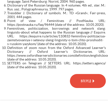
language. Saint Petersburg: Norint, 2004. 960 pages.
Dictionary of the Russian language: In 4 volumes. 4th ed., ster. M.:
Rus. yaz.; Polygraphresursy, 1999. 797 pages.
Tresidder J. Dictionary of symbols. M.: TD «Grand»; Fair-press,
2001. 444 pages.
Point of view / Feminitives // PostNauka. URL:
https://postnauka.ru/faq/96444 (date of the address: 10.05.2020).
Feminitives, politicization, borrowings and network slang:
linguists-about what happens to the Russian language // Esquire.
URL: https://esquire.ru/articles/110832-feminitivy-politizaciya-
zaimstvovaniya-i-setevoy-sleng-lingvisty-o-tom-chto-proishodit-
s-russkim-yazykom/ (date of the address: 10.05.2020).
Definition of zoom noun from the Oxford Advanced Learner's
Dictionary // Оxford Learner's Dictionaries. URL:
https://www.oxfordlearnersdictionaries.com/definition/english/zo
(date of the address: 10.05.2020).
SETTERS on Telegram // SETTERS. URL: https://setters.agency/
(date of the address: 10.05.2020).
ВПЕРЕД