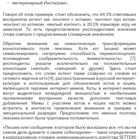
«ветеринарный Инстаграм».
Говоря об этом примере, стоит обозначить, что 64,1% ответивших
восприняли котент как «контент с котами», «контент про котов»,
«контент из котиков», «милый контент», а 20,5% языковую игру не
заметили. То есть предполагаемое респондентами значение
слова совпало с предлагаемым словарным значением.
Обратим внимание на семантическую трансформацию
коннотативного поля лексемы. Хотя кот (кошка) может
символизировать «хитроумие, способность перевоплощения,
ясновидение, сообразительность, внимательность» [7],
респонденты указали исключительно на положительные
коннотации («милый», «смешной» и другие). Здесь стоит
предположить, что слово котент также созвучно со словом из
сетевого жаргона котэ [4], распространенным в русской интернет-
культуре и используемым для обозначения котов и кошек,
являющихся героями интернет-мемов. Коты в интернет-мемах
могут выделяться незаурядной внешностью и необычными
проявлениями внутренних качеств, дополняя текстовые
добавления. Мемы с участием котов и кошек часто можно
встретить в контексте привлечения внимания и призыва к
эмоциональной разрядке. Предположим, что именно поэтому
лексема котент была трактована положительно.
«Письмо или сообщение, в котором было высказано все, что вы на
самом деле думаете о своем собеседнике» – такое определение
в корпоративном словаре коммуникационного агентства SETTERS