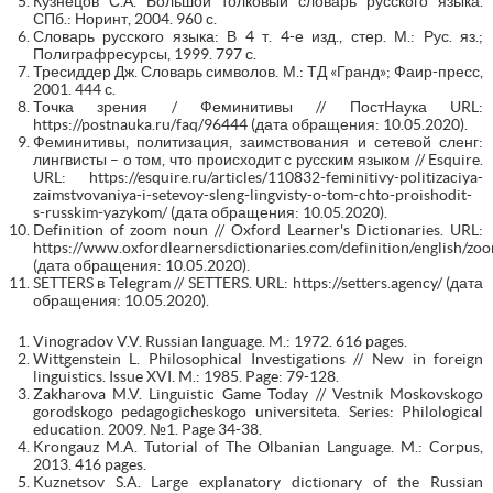
Кузнецов С.А. Большой толковый словарь русского языка.
СПб.: Норинт, 2004. 960 с.
Словарь русского языка: В 4 т. 4-е изд., стер. М.: Рус. яз.;
Полиграфресурсы, 1999. 797 с.
Тресиддер Дж. Словарь символов. М.: ТД «Гранд»; Фаир-пресс,
2001. 444 с.
Точка зрения / Феминитивы // ПостНаука URL:
https://postnauka.ru/faq/96444 (дата обращения: 10.05.2020).
Феминитивы, политизация, заимствования и сетевой сленг:
лингвисты – о том, что происходит с русским языком // Esquire.
URL: https://esquire.ru/articles/110832-feminitivy-politizaciya-
zaimstvovaniya-i-setevoy-sleng-lingvisty-o-tom-chto-proishodit-
s-russkim-yazykom/ (дата обращения: 10.05.2020).
Definition of zoom noun // Оxford Learner's Dictionaries. URL:
https://www.oxfordlearnersdictionaries.com/definition/english/zo
(дата обращения: 10.05.2020).
SETTERS в Telegram // SETTERS. URL: https://setters.agency/ (дата
обращения: 10.05.2020).
Vinogradov V.V. Russian language. M.: 1972. 616 pages.
Wittgenstein L. Philosophical Investigations // New in foreign
linguistics. Issue XVI. M.: 1985. Page: 79-128.
Zakharova M.V. Linguistic Game Today // Vestnik Moskovskogo
gorodskogo pedagogicheskogo universiteta. Series: Philological
education. 2009. №1. Page 34-38.
Krongauz M.A. Tutorial of The Olbanian Language. M.: Corpus,
2013. 416 pages.
Kuznetsov S.A. Large explanatory dictionary of the Russian