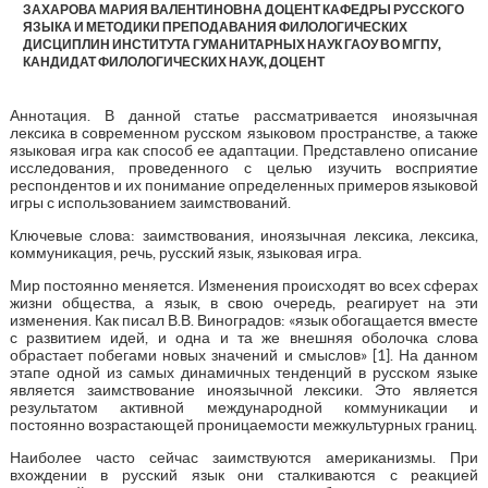
ЗАХАРОВА МАРИЯ ВАЛЕНТИНОВНА ДОЦЕНТ КАФЕДРЫ РУССКОГО
ЯЗЫКА И МЕТОДИКИ ПРЕПОДАВАНИЯ ФИЛОЛОГИЧЕСКИХ
ДИСЦИПЛИН ИНСТИТУТА ГУМАНИТАРНЫХ НАУК ГАОУ ВО МГПУ,
КАНДИДАТ ФИЛОЛОГИЧЕСКИХ НАУК, ДОЦЕНТ
Аннотация. В данной статье рассматривается иноязычная
лексика в современном русском языковом пространстве, а также
языковая игра как способ ее адаптации. Представлено описание
исследования, проведенного с целью изучить восприятие
респондентов и их понимание определенных примеров языковой
игры с использованием заимствований.
Ключевые слова: заимствования, иноязычная лексика, лексика,
коммуникация, речь, русский язык, языковая игра.
Мир постоянно меняется. Изменения происходят во всех сферах
жизни общества, а язык, в свою очередь, реагирует на эти
изменения. Как писал В.В. Виноградов: «язык обогащается вместе
с развитием идей, и одна и та же внешняя оболочка слова
обрастает побегами новых значений и смыслов» [1]. На данном
этапе одной из самых динамичных тенденций в русском языке
является заимствование иноязычной лексики. Это является
результатом активной международной коммуникации и
постоянно возрастающей проницаемости межкультурных границ.
Наиболее часто сейчас заимствуются американизмы. При
вхождении в русский язык они сталкиваются с реакцией