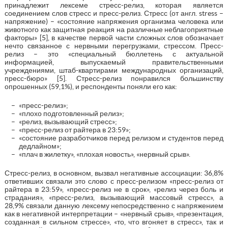
принадлежит лексеме стресс-релиз, которая является
соединением слов стресс и пресс-релиз. Стресс (от англ. stress –
напряжение) – «состояние напряжения организма человека или
животного как защитная реакция на различные неблагоприятные
факторы» [5], в качестве первой части сложных слов обозначает
нечто связанное с нервными перегрузками, стрессом. Пресс-
релиз – это «специальный бюллетень с актуальной
информацией, выпускаемый правительственными
учреждениями, штаб-квартирами международных организаций,
пресс-бюро» [5]. Стресс-релиз понравился большинству
опрошенных (59,1%), и респонденты поняли его как:
«пресс-релиз»;
«плохо подготовленный релиз»;
«релиз, вызывающий стресс»;
«пресс-релиз от райтера в 23:59»;
«состояние разработчиков перед релизом и студентов перед
дедлайном»;
«плач в жилетку», «плохая новость», «нервный срыв».
Стресс-релиз, в основном, вызвал негативные ассоциации: 36,8%
ответивших связали это слово с пресс-релизом «пресс-релиз от
райтера в 23:59», «пресс-релиз не в срок», «релиз через боль и
страдания», «пресс-релиз, вызывающий массовый стресс», а
28,9% связали данную лексему непосредственно с напряжением
как в негативной интерпретации – «нервный срыв», «презентация,
созданная в сильном стрессе», «то, что вгоняет в стресс», так и