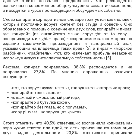
Данные ответы позволяют предположить, что респонденты
вовлечены в современное общекультурное семантическое поле,
и находятся в курсе происходящих и обсуждаемых событий.
Слово копират в корпоративном словаре трактуется как «человек,
который постоянно ворует контент без стыда и совести». Оно
образовано с помощью соединения двух слов, копирайт и пират,
где копирайт (из английского языка copyright от to copy –
воспроизводить и right – право) – «охраняемое законом право на
издание какого-либо произведения» и «специальный знак,
указывающий на владельца таких прав» [5], а пират – «морской
разбойник», «грабитель», «тот, кто извлекает прибыль незаконно
используя чужую интеллектуальную собственность» [5].
Лексема копират понравилась 38,3% респондентов и не
понравилась 27,8%. По мнению опрошенных, означает
следующее:
«тот, кто ворует чужие тексты», «нарушитель авторских прав»;
«копирайтер вне закона»;
«отважный и смекалистый райтер»;
«копирайтер и бутылка кофе»;
«копирайтер без глаза, но с попугаем»;
«copy plus rat – копирующая крыса».
Стоит отметить, что 40,5% ответивших восприняли копирата как
вора чужих текстов или идей, то есть произошла контаминация
двух видов деятельности. 23,8% ответивших приписали