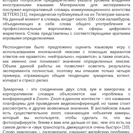
иностранными языками. Материалом для эксперимента
послужил корпоративный словарь коммуникационного агентства
SETTERS [11], периодически публикуемый на их Телеграм-канале.
На данный момент в словарь входит около 100 слов-каламбуров,
объединяющих в себе слова общего употребления и
профессиональные жаргонизмы из сферы цифрового
маркетинга. Слова представлены с соответствующими краткими
игровыми определениями.
Респондентам было предложено оценить языковую игру с
использованием иноязычной лексики с помощью вариантов
ответов «не нравится», «нейтрально», «нравится», а также описать,
как именно они понимают значение определенных лексем.
Объем данной работы не позволяет осветить результаты
эксперимента полностью, поэтому мы опишем только четыре
примера, отражающих общие тенденции: зумарочка, котент,
копират и стресс-релиз.
Зумарочка – это соединение двух слов, зум и заморочка; в
корпоративном словаре объясняется как «проблема с
конференцией в Zoom». Zoom в данном контексте – это название
платформы для проведения видеоконференций, но также стоит
рассмотреть и другие возможные значения. В английском языке
есть существительное zoom, означающее «объектив камеры,
который вы используете, чтобы сделать то, что вы
фотографируете, ближе к вам или дальше от вас, чем это есть на
самом деле» и «звук транспорта, движущегося очень быстро» [10].
Слово заморочка – разговорное, означает житейскую проблему,