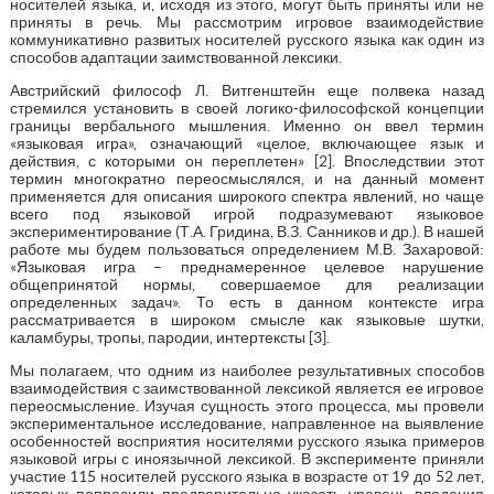
носителей языка, и, исходя из этого, могут быть приняты или не
приняты в речь. Мы рассмотрим игровое взаимодействие
коммуникативно развитых носителей русского языка как один из
способов адаптации заимствованной лексики.
Австрийский философ Л. Витгенштейн еще полвека назад
стремился установить в своей логико-философской концепции
границы вербального мышления. Именно он ввел термин
«языковая игра», означающий «целое, включающее язык и
действия, с которыми он переплетен» [2]. Впоследствии этот
термин многократно переосмыслялся, и на данный момент
применяется для описания широкого спектра явлений, но чаще
всего под языковой игрой подразумевают языковое
экспериментирование (Т.А. Гридина, В.З. Санников и др.). В нашей
работе мы будем пользоваться определением М.В. Захаровой:
«Языковая игра – преднамеренное целевое нарушение
общепринятой нормы, совершаемое для реализации
определенных задач». То есть в данном контексте игра
рассматривается в широком смысле как языковые шутки,
каламбуры, тропы, пародии, интертексты [3].
Мы полагаем, что одним из наиболее результативных способов
взаимодействия с заимствованной лексикой является ее игровое
переосмысление. Изучая сущность этого процесса, мы провели
экспериментальное исследование, направленное на выявление
особенностей восприятия носителями русского языка примеров
языковой игры с иноязычной лексикой. В эксперименте приняли
участие 115 носителей русского языка в возрасте от 19 до 52 лет,
которых попросили предварительно указать уровень владения