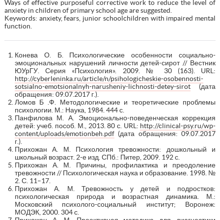
Ways of effective purposeful corrective work to reduce the level of
anxiety in children of primary school age are suggested.
Keywords: anxiety, fears, junior schoolchildren with impaired mental
function.
Конева О. Б. Психологические особенности социально-
эмоциональных нарушений личности детей-сирот // Вестник
ЮУрГУ. Серия «Психология». 2009. № 30 (163). URL:
http://cyberleninka.ru/article/n/psihologicheskie-osobennosti-
sotsialno-emotsionalnyh-narusheniy-lichnosti-detey-sirot
(дата
обращения: 09.07.2017 г.).
Ломов Б .Ф. Методологические и теоретические проблемы
психологии. М.: Наука, 1984. 444 с.
Панфилова М. А. Эмоционально-поведенческая коррекция
детей: учеб. пособ. М., 2013. 80 с. URL:
http://clinical-psy.ru/wp-
content/uploads/emotionbeh.pdf
(дата обращения: 09.07.2017
г.).
Прихожан А. М. Психология тревожности: дошкольный и
школьный возраст. 2-е изд. СПб.: Питер, 2009. 192 с.
Прихожан А. М. Причины, профилактика и преодоление
тревожности // Психологическая наука и образование. 1998. №
2. С. 11–17.
Прихожан А. М. Тревожность у детей и подростков:
психологическая природа и возрастная динамика. М.:
Московский психолого-социальный институт; Воронеж:
МОДЭК, 2000. 304 с.
Прихожан А. М. Проективная методика для диагностики