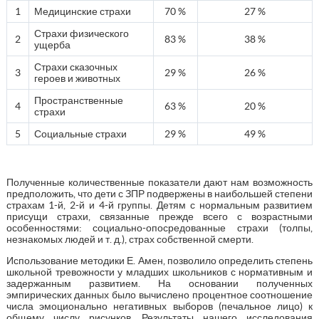
1
Медицинские страхи
70 %
27 %
Страхи физического
2
83 %
38 %
ущерба
Страхи сказочных
3
29 %
26 %
героев и животных
Пространственные
4
63 %
20 %
страхи
5
Социальные страхи
29 %
49 %
Полученные количественные показатели дают нам возможность
предположить, что дети с ЗПР подвержены в наибольшей степени
страхам 1-й, 2-й и 4-й группы. Детям с нормальным развитием
присущи страхи, связанные прежде всего с возрастными
особенностями: социально-опосредованные страхи (толпы,
незнакомых людей и т. д.), страх собственной смерти.
Использование методики Е. Амен, позволило определить степень
школьной тревожности у младших школьников с нормативным и
задержанным развитием. На основании полученных
эмпирических данных было вычислено процентное соотношение
числа эмоционально негативных выборов (печальное лицо) к
общему числу рисунков. Результаты нашего исследования