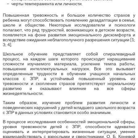
черты темперамента или личности.
Повышенная тревожность и большое количество страхов у
ребенка могут способствовать появлению дезадаптации в семье,
школе и обществе. Некоторые исследователи и психологи
полагают, что ряд трудностей, возникающих в детском возрасте,
появляется на фоне развития эмоционального дискомфорта и
вследствие ожидания неблагополучного разрешения ситуации [1;
3; 4].
Школьное обучение представляет собой спиралевидный
процесс, на каждом шаге которого происходит наращивание
сложности изучаемого материала, усиление темпа работы,
повышение интеллектуальных нагрузок. Все это вызывает
определенные трудности в обучении учащихся начальных
классов с ЗПР, а устойчивый повышенный уровень их
тревожности и скопление страхов препятствуют нормальному
развитию и оказывают влияние на все сферы
жизнедеятельности.
Таким образом, изучение проблем развития личности и
поведенческих нарушений у детей младшего школьного возраста
с ЗПР в данных условиях становится особо значимым.
В процессе исследования особенностей эмоциональной сферы,
уровня тревожности детей с ЗПР, способности адекватно
оценивать и интерпретировать жизненные ситуации, умения
взаимодействовать с взрослыми и сверстниками, О. Б. Коневой