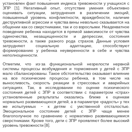
установлен факт повышения индекса тревожности у учащихся с
ЗПР [1]. Негативный опыт, отсутствие умения объективно
оценивать ситуации, затруднения в различении эмоций,
повышенный уровень конфликтности, враждебности, наличие
деструктивной агрессии и чувства вины невольно сказывается на
общении как со сверстниками, так и со взрослыми. Неадекватное
поведение ребенка находится в прямой зависимости от чувства
одиночества, незащищенности и депрессии, состояния
тревожности, а также разного рода страхов. Данные условия
затрудняют социальную адаптацию, способствуют
формированию у ребенка неуверенности в себе и чувства
неполноценности.
Отметим, что из-за функциональной незрелости нервной
системы процессы возбуждения и торможения у детей с ЗПР
мало сбалансированы. Такое обстоятельство оказывает влияние
на все психические процессы ребенка, в том числе на
выносливость, скорость реакции в стрессовых и аварийных
ситуациях. Так, в исследовании по оценке психического
состояния детей с ЗПР в соответствии с параметром «страх»
установленные результаты оказались ближе к оценкам
нормально развивающихся детей, а в параметре «радость» у тех
же испытуемых – к детям с умственной отсталостью.
Эмоциональное состояние детей с ЗПР чаще менее
благополучное по сравнению с нормативно развивающимися
сверстниками. Кроме того, дети с ЗПР проявляют более высокий
уровень тревожности [8].