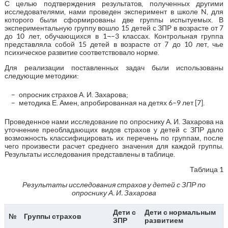
С целью подтверждения результатов, полученных другими
исследователями, нами проведен эксперимент в школе N, для
которого были сформированы две группы испытуемых. В
экспериментальную группу вошло 15 детей с ЗПР в возрасте от 7
до 10 лет, обучающихся в 1¬–3 классах. Контрольная группа
представляла собой 15 детей в возрасте от 7 до 10 лет, чье
психическое развитие соответствовало норме.
Для реализации поставленных задач были использованы
следующие методики:
опросник страхов А. И. Захарова;
методика Е. Амен, апробированная на детях 6–9 лет [7].
Проведенное нами исследование по опроснику А. И. Захарова на
уточнение преобладающих видов страхов у детей с ЗПР дало
возможность классифицировать их перечень по группам, после
чего произвести расчет среднего значения для каждой группы.
Результаты исследования представлены в таблице.
Таблица 1
Результаты исследования страхов у детей с ЗПР по
опроснику А. И. Захарова
Дети с
Дети с нормальным
№
Группы страхов
ЗПР
развитием