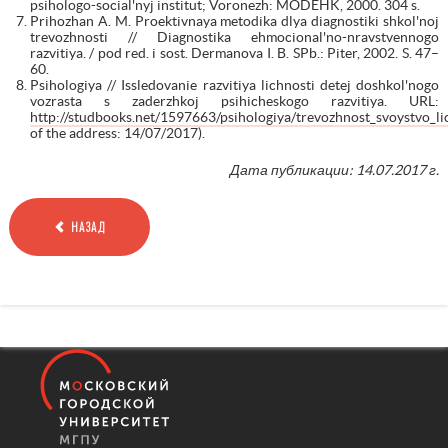
psihologo-social'nyj institut; Voronezh: MODEHK, 2000. 304 s.
Prihozhan A. M. Proektivnaya metodika dlya diagnostiki shkol'noj
trevozhnosti // Diagnostika ehmocional'no-nravstvennogo
razvitiya. / рod red. i sost. Dermanova I. B. SPb.: Piter, 2002. S. 47–
60.
Psihologiya // Issledovanie razvitiya lichnosti detej doshkol'nogo
vozrasta s zaderzhkoj psihicheskogo razvitiya. URL:
http://studbooks.net/1597663/psihologiya/trevozhnost_svoystvo_li
of the address: 14/07/2017).
Дата публикации: 14.07.2017 г.
НАЗАД