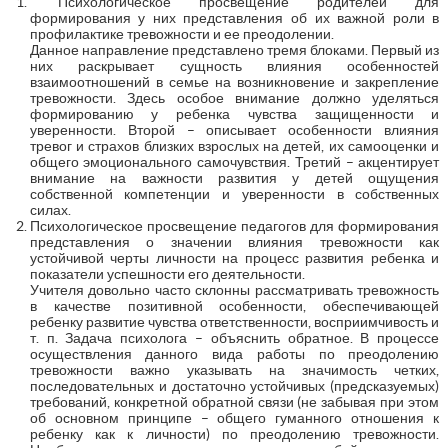
Психологическое просвещение родителей для
формирования у них представления об их важной роли в
профилактике тревожности и ее преодолении.
Данное направление представлено тремя блоками. Первый из
них раскрывает сущность влияния особенностей
взаимоотношений в семье на возникновение и закрепление
тревожности. Здесь особое внимание должно уделяться
формированию у ребенка чувства защищенности и
уверенности. Второй – описывает особенности влияния
тревог и страхов близких взрослых на детей, их самооценки и
общего эмоционального самочувствия. Третий – акцентирует
внимание на важности развития у детей ощущения
собственной компетенции и уверенности в собственных
силах.
Психологическое просвещение педагогов для формирования
представления о значении влияния тревожности как
устойчивой черты личности на процесс развития ребенка и
показатели успешности его деятельности.
Учителя довольно часто склонны рассматривать тревожность
в качестве позитивной особенности, обеспечивающей
ребенку развитие чувства ответственности, восприимчивость и
т. п. Задача психолога – объяснить обратное. В процессе
осуществления данного вида работы по преодолению
тревожности важно указывать на значимость четких,
последовательных и достаточно устойчивых (предсказуемых)
требований, конкретной обратной связи (не забывая при этом
об основном принципе – общего гуманного отношения к
ребенку как к личности) по преодолению тревожности.