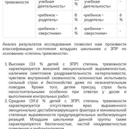
учебная
учебная
-
тревожности
%
деятельность»
деятельность»
«ребенок –
8
«ребенок –
6
родитель»
%
родитель»
%
«ребенок –
4
«ребенок –
-
сверстники»
%
сверстники»
Анализ результатов исследования позволил нам произвести
классификацию состояния младших школьники с ЗПР по
основанию «степень тревожности».
Высокая (33 % детей с ЗПР) степень тревожности
характеризуется внешней эмоциональной выраженностью,
наличием симптомов раздражительности, нетерпеливости,
чувством внутренней скованности, склонностью испытывать
сильный страх и беспокойство даже по незначительным
поводам. Кроме того, детям присущ страх быть
несостоятельными особенно при ответах у доски и
выполнении контрольных работ.
Средняя (39,6 % детей с ЗПР) степень тревожности
характеризуется отсутствием ярко выраженного
эмоционально дестабилизирующего фактора и минимальной
степенью выраженности предупредительных мобилизующих
реакций. Младшие школьники данной группы также
характеризуются беспечностью, частой неадекватностью
поведения и инфантилизмом.