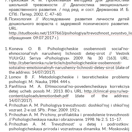
школьной тревожности // Диагностика эмоционально-
нравственного развития. / под ред. и сост. Дерманова И. Б.
СПб.: Питер, 2002. С. 47–60.
Психология // Исследование развития личности детей
дошкольного возраста с задержкой психического развития.
URL:
http://studbooks.net/1597663/psihologiya/trevozhnost_svoystvo_li
обращения: 09.07.2017 г.).
Koneva O. B. Psihologicheskie osobennosti social'no-
ehmocional'nyh narushenij lichnosti detej-sirot // Vestnik
YUUrGU. Seriya «Psihologiya». 2009. № 30 (163). URL:
http://cyberleninka.ru/article/n/psihologicheskie-osobennosti-
sotsialno-emotsionalnyh-narusheniy-lichnosti-detey-sirot
(date of
the address: 14/07/2017).
Lomov B .F. Metodologicheskie i teoreticheskie problemy
psihologii. M.: Nauka, 1984. 444 s.
Panfilova M. A. EHmocional'no-povedencheskaya korrekciya
detej: ucheb. posob. M.: 2013. 80 s. URL:
http://clinical-psy.ru/wp-
content/uploads/emotionbeh.pdf
(date of the address:
14/07/2017).
Prihozhan A. M. Psihologiya trevozhnosti: doshkol'nyj i shkol'nyj
vozrast. 2-e izd. SPb.: Piter, 2009. 192 s.
Prihozhan A. M. Prichiny, profilaktika i preodolenie trevozhnosti
// Psihologicheskaya nauka i obrazovanie. 1998. № 2. S. 11–17.
Prihozhan A. M. Trevozhnost' u detej i podrostkov:
psihologicheskaya priroda i vozrastnaya dinamika. M.: Moskovskij