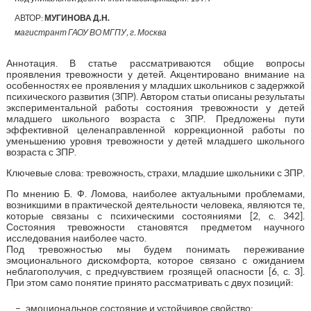
АВТОР:
МУГИНОВА Д.Н.
магистрант ГАОУ ВО МГПУ, г. Москва
Аннотация. В статье рассматриваются общие вопросы
проявления тревожности у детей. Акцентировано внимание на
особенностях ее проявления у младших школьников с задержкой
психического развития (ЗПР). Автором статьи описаны результаты
экспериментальной работы состояния тревожности у детей
младшего школьного возраста с ЗПР. Предложены пути
эффективной целенаправленной коррекционной работы по
уменьшению уровня тревожности у детей младшего школьного
возраста с ЗПР.
Ключевые слова: тревожность, страхи, младшие школьники с ЗПР.
По мнению Б. Ф. Ломова, наиболее актуальными проблемами,
возникшими в практической деятельности человека, являются те,
которые связаны с психическими состояниями [2, с. 342].
Состояния тревожности становятся предметом научного
исследования наиболее часто.
Под тревожностью мы будем понимать переживание
эмоционального дискомфорта, которое связано с ожиданием
неблагополучия, с предчувствием грозящей опасности [6, с. 3].
При этом само понятие принято рассматривать с двух позиций:
эмоциональное состояние и устойчивое свойство;