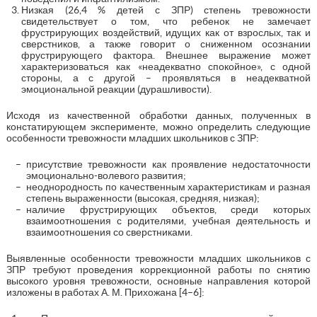
Низкая (26,4 % детей с ЗПР) степень тревожности
свидетельствует о том, что ребенок не замечает
фрустрирующих воздействий, идущих как от взрослых, так и
сверстников, а также говорит о сниженном осознании
фрустрирующего фактора. Внешнее выражение может
характеризоваться как «неадекватно спокойное», с одной
стороны, а с другой – проявляться в неадекватной
эмоциональной реакции (дурашливости).
Исходя из качественной обработки данных, полученных в
констатирующем эксперименте, можно определить следующие
особенности тревожности младших школьников с ЗПР:
присутствие тревожности как проявление недостаточности
эмоционально-волевого развития;
неоднородность по качественным характеристикам и разная
степень выраженности (высокая, средняя, низкая);
наличие фрустрирующих объектов, среди которых
взаимоотношения с родителями, учебная деятельность и
взаимоотношения со сверстниками.
Выявленные особенности тревожности младших школьников с
ЗПР требуют проведения коррекционной работы по снятию
высокого уровня тревожности, основные направления которой
изложены в работах А. М. Прихожана [4–6]: