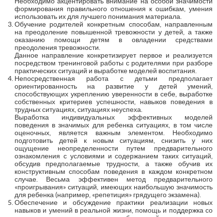
Необходимо акцентировать внимание на особой значимости
формирования правильного отношения к ошибкам, умения
использовать их для лучшего понимания материала.
Обучение родителей конкретным способам, направленным
на преодоление повышенной тревожности у детей, а также
оказанию помощи детям в овладении средствами
преодоления тревожности.
Данное направление конкретизирует первое и реализуется
посредством тренинговой работы с родителями при разборе
практических ситуаций и выработке моделей воспитания.
Непосредственная работа с детьми предполагает
ориентированность на развитие у детей умений,
способствующих укреплению уверенности в себе, выработке
собственных критериев успешности, навыков поведения в
трудных ситуациях, ситуациях неуспеха.
Выработка индивидуальных эффективных моделей
поведения в значимых для ребенка ситуациях, в том числе
оценочных, является важным элементом. Необходимо
подготовить детей к новым ситуациям, снизить у них
ощущение неопределенности путем предварительного
ознакомления с условиями и содержанием таких ситуаций,
обсудив предполагаемые трудности, а также обучив их
конструктивным способам поведения в каждом конкретном
случае. Весьма эффективен метод предварительного
«проигрывания» ситуаций, имеющих наибольшую значимость
для ребенка (например, «репетиция» грядущего экзамена).
Обеспечение и обсуждение практики реализации новых
навыков и умений в реальной жизни, помощь и поддержка со