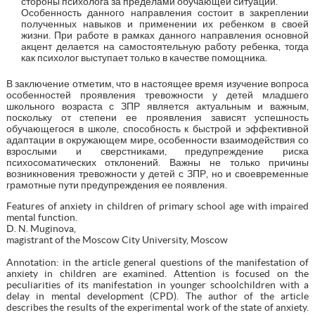
стороны психолога за пределами обучающей ситуации.
Особенность данного направления состоит в закреплении
полученных навыков и применении их ребенком в своей
жизни. При работе в рамках данного направления основной
акцент делается на самостоятельную работу ребенка, тогда
как психолог выступает только в качестве помощника.
В заключение отметим, что в настоящее время изучение вопроса
особенностей проявления тревожности у детей младшего
школьного возраста с ЗПР является актуальным и важным,
поскольку от степени ее проявления зависят успешность
обучающегося в школе, способность к быстрой и эффективной
адаптации в окружающем мире, особенности взаимодействия со
взрослыми и сверстниками, предупреждение риска
психосоматических отклонений. Важны не только причины
возникновения тревожности у детей с ЗПР, но и своевременные
грамотные пути предупреждения ее появления.
Features of anxiety in children of primary school age with impaired
mental function.
D. N. Muginova,
magistrant of the Moscow City University, Moscow
Annotation: in the article general questions of the manifestation of
anxiety in children are examined. Attention is focused on the
peculiarities of its manifestation in younger schoolchildren with a
delay in mental development (CPD). The author of the article
describes the results of the experimental work of the state of anxiety.