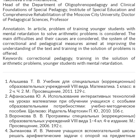
Head of the Department of Oligophrenopedagogy and Clinical
Foundations of Special Pedagogy, Institute of Special Education and
Comprehensive Rehabilitation of the Moscow City University, Doctor
of Pedagogical Sciences, Professor
Annotatoin. In article, problem of training younger students with
mental retardation to solve arithmetic problems is considered. The
main difficulties and their causes are considered, the system of the
correctional and pedagogical measures aimed at improving the
understanding of the text and training in the solution of problems is
offered.
Keywords: correctional pedagogy, training in the solution of
arithmetic problems, younger students with mental retardation.
Алышева Т. В. Учебник для специальных (коррекционных)
образовательных учреждений VIII вида. Математика. 1 класс: в
2 ч. Ч. 2. М.: Просвещение, 2011. 129 с.
Афанасьева Ю. А. Использование интерактивных технологий
на уроках математики при обучении учащихся с особыми
образовательными потребностями: учебно-методическое
пособие. Щелково: Издатель Мартохин П. Ю., 2010. 106 с.
Воронкова В. В. Программы специальных (коррекционных)
образовательных учреждений VIII вида 1–4 кл. 4-е издание. М.:
Просвещение, 2006. 192 с.
Зыгманова И. В. Умение учащихся вспомогательной школы
решать арифметические задачи с опорой на предметные