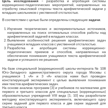
Цель исследования
– разработка и апробация системы
коррекционно-педагогических мероприятий, направленных на
отработку смысловой стороны текста арифметической задачи у
младших школьников с умственной отсталостью.
В соответствии с целью были определены следующие
задачи
.
Изучение теоретических и экспериментальных источников,
направленных на поиск оптимальных способов работы над
арифметической задачей в младших классах.
Выявление особенностей решения арифметических задач
учащимися младших классов с умственной отсталостью.
Разработка и апробация системы коррекционно-
педагогических приемов и способов, направленных на
обеспечение понимания учащимися текста арифметической
задачи и успешного ее решения.
На базе специальной (коррекционной) школы-интерната № 108
Юго-Западного административного округа города Москвы с
учащимися 1 «А» и 3 «А» классов нами был проведен
констатирующий эксперимент с целью выявления понимания
ими текстов арифметических задач.
На основе анализа программ [3] и учебников по математике для
первого и третьего классов для специальных (коррекционных)
образовательных учреждений VIII вида [1; 10] мы разработали
методику констатирующего эксперимента, включающего одну
серию заданий для первого класса и две серии заданий для
третьего класса.