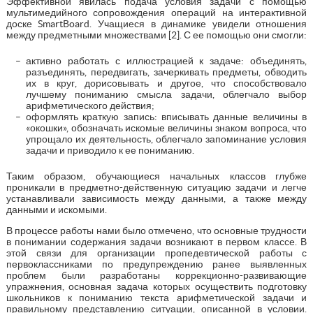
Эффективной явилась подача условия задачи с помощью
мультимедийного сопровождения операций на интерактивной
доске SmartBoard. Учащиеся в динамике увидели отношения
между предметными множествами [2]. С ее помощью они смогли:
активно работать с иллюстрацией к задаче: объединять,
разъединять, передвигать, зачеркивать предметы, обводить
их в круг, дорисовывать и другое, что способствовало
лучшему пониманию смысла задачи, облегчало выбор
арифметического действия;
оформлять краткую запись: вписывать данные величины в
«окошки», обозначать искомые величины знаком вопроса, что
упрощало их деятельность, облегчало запоминание условия
задачи и приводило к ее пониманию.
Таким образом, обучающиеся начальных классов глубже
проникали в предметно-действенную ситуацию задачи и легче
устанавливали зависимость между данными, а также между
данными и искомыми.
В процессе работы нами было отмечено, что основные трудности
в понимании содержания задачи возникают в первом классе. В
этой связи для организации пропедевтической работы с
первоклассниками по предупреждению ранее выявленных
проблем были разработаны коррекционно-развивающие
упражнения, основная задача которых осуществить подготовку
школьников к пониманию текста арифметической задачи и
правильному представлению ситуации, описанной в условии.