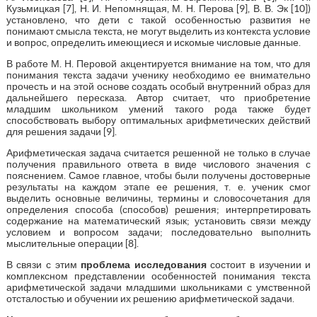
Кузьмицкая [7], Н. И. Непомнящая, М. Н. Перова [9], В. В. Эк [10])
установлено, что дети с такой особенностью развития не
понимают смысла текста, не могут выделить из контекста условие
и вопрос, определить имеющиеся и искомые числовые данные.
В работе М. Н. Перовой акцентируется внимание на том, что для
понимания текста задачи ученику необходимо ее внимательно
прочесть и на этой основе создать особый внутренний образ для
дальнейшего пересказа. Автор считает, что приобретение
младшим школьником умений такого рода также будет
способствовать выбору оптимальных арифметических действий
для решения задачи [9].
Арифметическая задача считается решенной не только в случае
получения правильного ответа в виде числового значения с
пояснением. Самое главное, чтобы были получены достоверные
результаты на каждом этапе ее решения, т. е. ученик смог
выделить основные величины, термины и словосочетания для
определения способа (способов) решения; интерпретировать
содержание на математический язык; установить связи между
условием и вопросом задачи; последовательно выполнить
мыслительные операции [8].
В связи с этим
проблема исследования
состоит в изучении и
комплексном представлении особенностей понимания текста
арифметической задачи младшими школьниками с умственной
отсталостью и обучении их решению арифметической задачи.