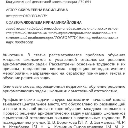
Код уникальной десятичной классификации:
372.851
АВТОР:
СКИРА ЕЛЕНА ВАСИЛЬЕВНА
аспирант ГАОУ ВО МГПУ
СОАВТОР:
ЯКОВЛЕВА ИРИНА МИХАЙЛОВНА
заведующая кафедрой олигофренопедагогики и клинических основ
специальной педагогики института специального образования и
комплексной реабилитации ГАОУ ВО МГПУ, доктор педагогических
наук, профессор
Аннотация. В статье рассматривается проблема обучения
младших школьников с умственной отсталостью решению
арифметических задач. Рассмотрены основные трудности и их
причины, предложена система коррекционно-педагогических
мероприятий, направленных на отработку понимания текста и
обучение решению задач.
Ключевые слова: коррекционная педагогика, обучение решению
арифметических задач, школьники с умственной отсталостью.
Арифметические задачи в курсе математики начальной школы
занимают центральное место, что обусловлено их развивающей
и воспитательной ролью в ходе обучения младших школьников.
Процесс решения арифметических задач у младших школьников
с умственной отсталостью вызывает значительные трудности. В
исследованиях ученых (В. В. Воронкова [3], И. В. Зыгманова [4], Р.
А. Исенбаева [5], Н. Ф. Кузьмина-Сыромятникова [6], М. И.