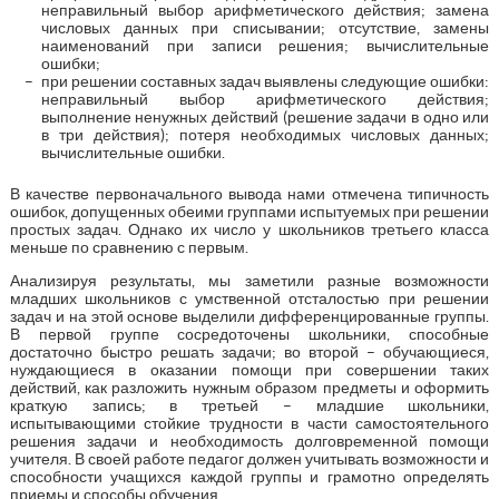
неправильный выбор арифметического действия; замена
числовых данных при списывании; отсутствие, замены
наименований при записи решения; вычислительные
ошибки;
при решении составных задач выявлены следующие ошибки:
неправильный выбор арифметического действия;
выполнение ненужных действий (решение задачи в одно или
в три действия); потеря необходимых числовых данных;
вычислительные ошибки.
В качестве первоначального вывода нами отмечена типичность
ошибок, допущенных обеими группами испытуемых при решении
простых задач. Однако их число у школьников третьего класса
меньше по сравнению с первым.
Анализируя результаты, мы заметили разные возможности
младших школьников с умственной отсталостью при решении
задач и на этой основе выделили дифференцированные группы.
В первой группе сосредоточены школьники, способные
достаточно быстро решать задачи; во второй – обучающиеся,
нуждающиеся в оказании помощи при совершении таких
действий, как разложить нужным образом предметы и оформить
краткую запись; в третьей – младшие школьники,
испытывающими стойкие трудности в части самостоятельного
решения задачи и необходимость долговременной помощи
учителя. В своей работе педагог должен учитывать возможности и
способности учащихся каждой группы и грамотно определять
приемы и способы обучения.