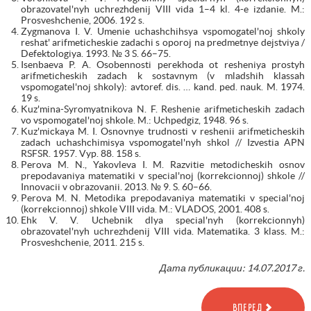
obrazovatel'nyh uchrezhdenij VIII vida 1–4 kl. 4-e izdanie. M.:
Prosveshchenie, 2006. 192 s.
Zygmanova I. V. Umenie uchashchihsya vspomogatel'noj shkoly
reshat' arifmeticheskie zadachi s oporoj na predmetnye dejstviya /
Defektologiya. 1993. № 3 S. 66–75.
Isenbaeva P. A. Osobennosti perekhoda ot resheniya prostyh
arifmeticheskih zadach k sostavnym (v mladshih klassah
vspomogatel'noj shkoly): avtoref. dis. … kand. ped. nauk. M. 1974.
19 s.
Kuz'mina-Syromyatnikova N. F. Reshenie arifmeticheskih zadach
vo vspomogatel'noj shkole. M.: Uchpedgiz, 1948. 96 s.
Kuz'mickaya M. I. Osnovnye trudnosti v reshenii arifmeticheskih
zadach uchashchimisya vspomogatel'nyh shkol // Izvestia APN
RSFSR. 1957. Vyp. 88. 158 s.
Perova M. N., Yakovleva I. M. Razvitie metodicheskih osnov
prepodavaniya matematiki v special'noj (korrekcionnoj) shkole //
Innovacii v obrazovanii. 2013. № 9. S. 60–66.
Perova M. N. Metodika prepodavaniya matematiki v special'noj
(korrekcionnoj) shkole VIII vida. M.: VLADOS, 2001. 408 s.
Ehk V. V. Uchebnik dlya special'nyh (korrekcionnyh)
obrazovatel'nyh uchrezhdenij VIII vida. Matematika. 3 klass. M.:
Prosveshchenie, 2011. 215 s.
Дата публикации: 14.07.2017 г.
ВПЕРЕД