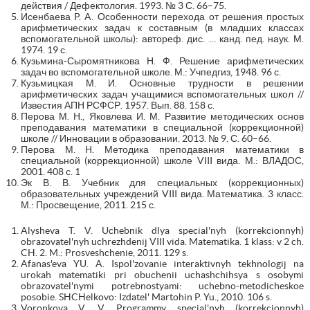
действия / Дефектология. 1993. № 3 С. 66–75.
Исенбаева P. A. Особенности перехода от решения простых
арифметических задач к составным (в младших классах
вспомогательной школы): автореф. дис. … канд. пед. наук. М.
1974. 19 с.
Кузьмина-Сыромятникова Н. Ф. Решение арифметических
задач во вспомогательной школе. М.: Учпедгиз, 1948. 96 с.
Кузьмицкая М. И. Основные трудности в решении
арифметических задач учащимися вспомогательных школ //
Известия АПН РСФСР. 1957. Вып. 88. 158 с.
Перова М. Н., Яковлева И. М. Развитие методических основ
преподавания математики в специальной (коррекционной)
школе // Инновации в образовании. 2013. № 9. С. 60–66.
Перова М. Н. Методика преподавания математики в
специальной (коррекционной) школе VIII вида. М.: ВЛАДОС,
2001. 408 с. 1
Эк В. В. Учебник для специальных (коррекционных)
образовательных учреждений VIII вида. Математика. 3 класс.
М.: Просвещение, 2011. 215 с.
Alysheva T. V. Uchebnik dlya special'nyh (korrekcionnyh)
obrazovatel'nyh uchrezhdenij VIII vida. Matematika. 1 klass: v 2 ch.
CH. 2. M.: Prosveshchenie, 2011. 129 s.
Afanas'eva YU. A. Ispol'zovanie interaktivnyh tekhnologij na
urokah matematiki pri obuchenii uchashchihsya s osobymi
obrazovatel'nymi potrebnostyami: uchebno-metodicheskoe
posobie. SHCHelkovo: Izdatel' Martohin P. Yu., 2010. 106 s.
Voronkova V. V. Programmy special'nyh (korrekcionnyh)