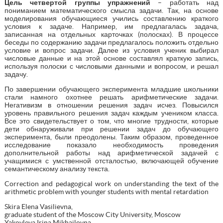
Цель четвертой группы упражнений
– работать над
пониманием математического смысла задачи. Так, на основе
моделирования обучающиеся учились составлению краткого
условия к задаче. Например, им предлагалась задача,
записанная на отдельных карточках (полосках). В процессе
беседы по содержанию задачи предлагалось положить отдельно
условие и вопрос задачи. Далее из условия ученик выбирал
числовые данные и на этой основе составлял краткую запись,
используя полоски с числовыми данными и вопросом, и решал
задачу.
По завершении обучающего эксперимента младшие школьники
стали намного охотнее решать арифметические задачи.
Негативизм в отношении решения задач исчез. Повысился
уровень правильного решения задач каждым учеником класса.
Все это свидетельствует о том, что многие трудности, которые
дети обнаруживали при решении задач до обучающего
эксперимента, были преодолены. Таким образом, проведенное
исследование показало необходимость проведения
дополнительной работы над арифметической задачей с
учащимися с умственной отсталостью, включающей обучение
семантическому анализу текста.
Correction and pedagogical work on understanding the text of the
arithmetic problem with younger students with mental retardation
Skira Elena Vasilievna,
graduate student of the Moscow City University, Moscow
Yakovleva Irina Mikhailovna,