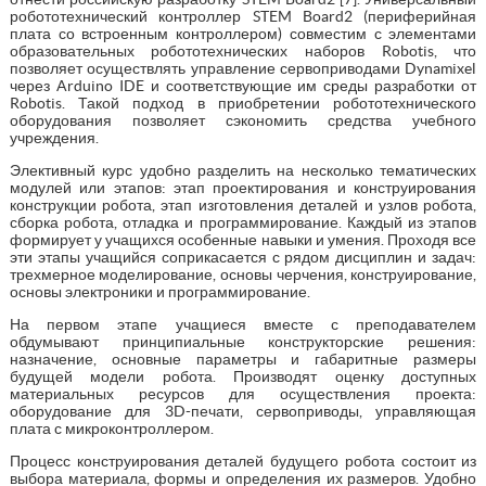
робототехнический контроллер STEM Board2 (периферийная
плата со встроенным контроллером) совместим с элементами
образовательных робототехнических наборов Robotis, что
позволяет осуществлять управление сервоприводами Dynamixel
через Arduino IDE и соответствующие им среды разработки от
Robotis. Такой подход в приобретении робототехнического
оборудования позволяет сэкономить средства учебного
учреждения.
Элективный курс удобно разделить на несколько тематических
модулей или этапов: этап проектирования и конструирования
конструкции робота, этап изготовления деталей и узлов робота,
сборка робота, отладка и программирование. Каждый из этапов
формирует у учащихся особенные навыки и умения. Проходя все
эти этапы учащийся соприкасается с рядом дисциплин и задач:
трехмерное моделирование, основы черчения, конструирование,
основы электроники и программирование.
На первом этапе учащиеся вместе с преподавателем
обдумывают принципиальные конструкторские решения:
назначение, основные параметры и габаритные размеры
будущей модели робота. Производят оценку доступных
материальных ресурсов для осуществления проекта:
оборудование для 3D-печати, сервоприводы, управляющая
плата с микроконтроллером.
Процесс конструирования деталей будущего робота состоит из
выбора материала, формы и определения их размеров. Удобно