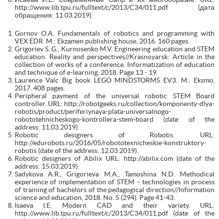
http://www.lib.tpu.ru/fulltext/c/2013/C34/011.pdf (дата
обращения: 11.03.2019).
Gornov O.A. Fundamentals of robotics and programming with
VEX EDR. M.: Ekzamen publishing house, 2016. 160 pages.
Grigoriev S. G., Kurnosenko M.V. Engineering education and STEM
education. Reality and perspectives//Krasnoyarsk: Article in the
collection of works of a conference. Informatization of education
and technique of e-learning, 2018. Page 13 - 19
Laurence Valc Big book LEGO MINDSTORMS EV3. M.: Eksmo,
2017. 408 pages.
Peripheral payment of the universal robotic STEM Board
controller. URL: http://robotgeeks.ru/collection/komponenty-dlya-
robotis/product/periferiynaya-plata-universalnogo-
robototehnicheskogo-kontrollera-stem-board (date of the
address: 11.03.2019).
Robotic designers of Robotis. URL:
http://edurobots.ru/2016/05/robototexnicheskie-konstruktory-
robotis (date of the address: 12.03.2019).
Robotic designers of Abilix URL: http://abilix.com (date of the
address: 15.03.2019).
Sadykova A.R., Grigorieva M.A., Tamoshina N.D. Methodical
experience of implementation of STEM – technologies in process
of training of bachelors of the pedagogical direction//Information
science and education, 2018. No. 5 (294). Page 41-43.
Isaeva I.E. Modern CAD and their variety. URL:
http://www.lib.tpu.ru/fulltext/c/2013/C34/011.pdf (date of the