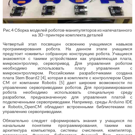
Рис.4 Сборка моделей роботов-манипуляторов из напечатанного
на 3D–принтере комплекта деталей
Четвертый этап посвящен освоению учащимися навыков
программирования робота. На данном этапе учащимся
предстоит «оживить» собранную конструкцию робота. Учащиеся
знакомятся с такими устройствами как управляющая плата,
микроконтроллер, сервопривод. Для управления роботом
необходимо использовать плату управления с
микроконтроллером. Российскими разработчиками создана
плата Stem Board2 [4], которая в комплекте с контроллером Open
CM от компании Robotis [5] дает широкие возможности по
управлению сервоприводами роботов. Для программирования
робота необходимо использовать специальную среду
разработки, предназначенную для управления платой с
подключенными сервоприводами. Например, среды Arduino IDE
и Robotis_OpenCM обладают встроенными библиотеками по
управлению сервоприводами.
Обязательно следует сформировать знания у учащихся по
начальным понятиям программирования, такими как:
архитектура компьютера, системы счисления, компилятор,