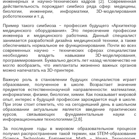
инженерных и научно-технических кадров [2]. Современная
действительность порождает симбиоз ряда сфер: медицины,
биологии, инженерии, информатики, 3D-моделирования
робототехники и т. д.
Пример такого симбиоза – профессия будущего «Архитектор
медицинского оборудования». Это пересечение профессии
инженера и медицинского работника. Данный специалист
занимается разработкой дизайна медицинской техники, а также
обеспечивать нормальное ее функционирование. Почти во всех
современных научно – технических сферах специалистам
необходимо владеть навыками 3D-моделирования,
программирования. Буквально десять лет назад человечество не
могло вообразить, что имплантаты жизненно важных органов
можно напечатать на 3D-принтере.
Важную роль в становлении будущих специалистов играет
образование, полученное в школе. Возрастает значение
предметов естественнонаучной направленности: математики,
информатики, физики, биологии, химии. Как показывает мировой
опыт, интерес к будущей профессии зарождается ещё в школе.
При этом стоит отметить, что на сегодняшний день в школьном
образовании актуальным является введение практических
курсов, связывающих фундаментальные науки с
информационными технологиями [2,8].
За последние годы в мировом образовательном процессе
получил распространение такой термин, как STEM-образование
(Science, Technology, Engineering, Math – Наука, Технология,