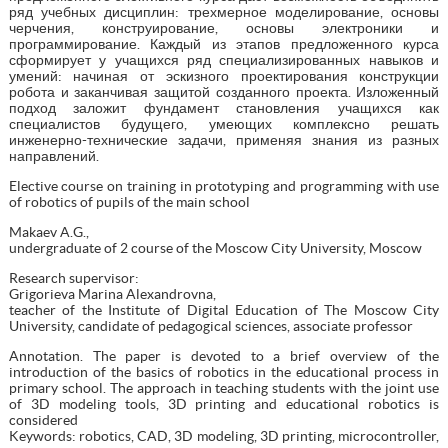
ряд учебных дисциплин: трехмерное моделирование, основы
черчения, конструирование, основы электроники и
программирование. Каждый из этапов предложенного курса
сформирует у учащихся ряд специализированных навыков и
умений: начиная от эскизного проектирования конструкции
робота и заканчивая защитой созданного проекта. Изложенный
подход заложит фундамент становления учащихся как
специалистов будущего, умеющих комплексно решать
инженерно-технические задачи, применяя знания из разных
направлений.
Elective course on training in prototyping and programming with use
of robotics of pupils of the main school
Makaev A.G.,
undergraduate of 2 course of the Moscow City University, Moscow
Research supervisor:
Grigorieva Marina Alexandrovna,
teacher of the Institute of Digital Education of The Moscow City
University, candidate of pedagogical sciences, associate professor
Annotation. The paper is devoted to a brief overview of the
introduction of the basics of robotics in the educational process in
primary school. The approach in teaching students with the joint use
of 3D modeling tools, 3D printing and educational robotics is
considered
Keywords: robotics, CAD, 3D modeling, 3D printing, microcontroller,