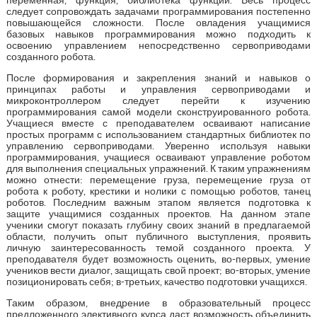
переменная, функция, библиотека функций. Весь процесс
следует сопровождать задачами программирования постепенно
повышающейся сложности. После овладения учащимися
базовых навыков программирования можно подходить к
освоению управлением непосредственно сервоприводами
созданного робота.
После формирования и закрепления знаний и навыков о
принципах работы и управления сервоприводами и
микроконтроллером следует перейти к изучению
программирования самой модели сконструированного робота.
Учащиеся вместе с преподавателем осваивают написание
простых программ с использованием стандартных библиотек по
управлению сервоприводами. Уверенно используя навыки
программирования, учащиеся осваивают управление роботом
для выполнения специальных упражнений. К таким упражнениям
можно отнести: перемещение груза, перемещение груза от
робота к роботу, крестики и нолики с помощью роботов, танец
роботов. Последним важным этапом является подготовка к
защите учащимися созданных проектов. На данном этапе
ученики смогут показать глубину своих знаний в предлагаемой
области, получить опыт публичного выступления, проявить
личную заинтересованность темой созданного проекта. У
преподавателя будет возможность оценить, во-первых, умение
учеников вести диалог, защищать свой проект; во-вторых, умение
позиционировать себя; в-третьих, качество подготовки учащихся.
Таким образом, внедрение в образовательный процесс
предложенного элективного курса даст возможность объединить