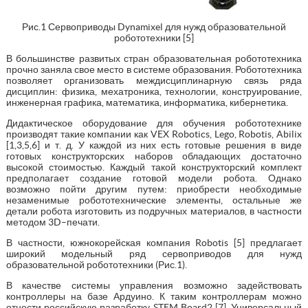
Рис.1 Сервоприводы Dynamixel для нужд образовательной
робототехники [5]
В большинстве развитых стран образовательная робототехника
прочно заняла свое место в системе образования. Робототехника
позволяет организовать междисциплинарную связь ряда
дисциплин: физика, мехатроника, технологии, конструирование,
инженерная графика, математика, информатика, кибернетика.
Дидактическое оборудование для обучения робототехнике
производят такие компании как VEX Robotics, Lego, Robotis, Abilix
[1,3,5,6] и т. д. У каждой из них есть готовые решения в виде
готовых конструкторских наборов обладающих достаточно
высокой стоимостью. Каждый такой конструкторский комплект
предполагает создание готовой модели робота. Однако
возможно пойти другим путем: приобрести необходимые
незаменимые робототехнические элементы, остальные же
детали робота изготовить из подручных материалов, в частности
методом 3D–печати.
В частности, южнокорейская компания Robotis [5] предлагает
широкий модельный ряд сервоприводов для нужд
образовательной робототехники (Рис.1).
В качестве системы управления возможно задействовать
контроллеры на базе Ардуино. К таким контроллерам можно
отнести российскую разработку STEM Board2 [7]. Универсальный