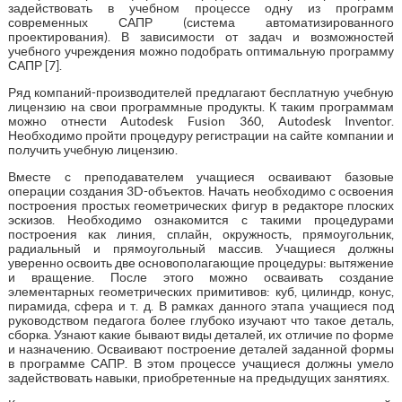
задействовать в учебном процессе одну из программ
современных САПР (система автоматизированного
проектирования). В зависимости от задач и возможностей
учебного учреждения можно подобрать оптимальную программу
САПР [7].
Ряд компаний-производителей предлагают бесплатную учебную
лицензию на свои программные продукты. К таким программам
можно отнести Autodesk Fusion 360, Autodesk Inventor.
Необходимо пройти процедуру регистрации на сайте компании и
получить учебную лицензию.
Вместе с преподавателем учащиеся осваивают базовые
операции создания 3D-объектов. Начать необходимо с освоения
построения простых геометрических фигур в редакторе плоских
эскизов. Необходимо ознакомится с такими процедурами
построения как линия, сплайн, окружность, прямоугольник,
радиальный и прямоугольный массив. Учащиеся должны
уверенно освоить две основополагающие процедуры: вытяжение
и вращение. После этого можно осваивать создание
элементарных геометрических примитивов: куб, цилиндр, конус,
пирамида, сфера и т. д. В рамках данного этапа учащиеся под
руководством педагога более глубоко изучают что такое деталь,
сборка. Узнают какие бывают виды деталей, их отличие по форме
и назначению. Осваивают построение деталей заданной формы
в программе САПР. В этом процессе учащиеся должны умело
задействовать навыки, приобретенные на предыдущих занятиях.