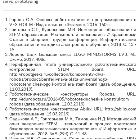
servo, prototyping
Горнов О.А. Основы робототехники и программирования с
VEX EDR. М.: Издательство «Экзамен», 2016. 160 с.
Григорьев С.Г., Курносенко М.В. Инженерное образование и
STEM образование. Реальность и перспективы // Красноярск:
Статья в сборнике трудов конференции. Информатизация
образования и методика электронного обучения, 2018. С. 13 -
19
Лоренс Валк Большая книга LEGO MINDSTORMS EV3. М.:
Эксмо, 2017. 408с.
Периферийная плата универсального робототехнического
контроллера STEM Board. URL:
http://robotgeeks.ru/collection/komponenty-dlya-
robotis/product/periferiynaya-plata-universalnogo-
robototehnicheskogo-kontrollera-stem-board (дата обращения:
11.03.2019).
Робототехнические конструкторы Robotis. URL:
http://edurobots.ru/2016/05/robototexnicheskie-konstruktory-
robotis (дата обращения: 12.03.2019).
Робототехнические конструкторы Abilix URL: http://abilix.com
(дата обращения: 15.03.2019).
Садыкова А.Р., Григорьева М.А., Тамошина Н.Д. Методический
опыт внедрения STEM – технологий в процесс подготовки
бакалавров педагогического направления // Информатика и
образование, 2018. № 5 (294). С. 41-43.
Исаева И.Е. Современные Сапр и их многообразие. URL: